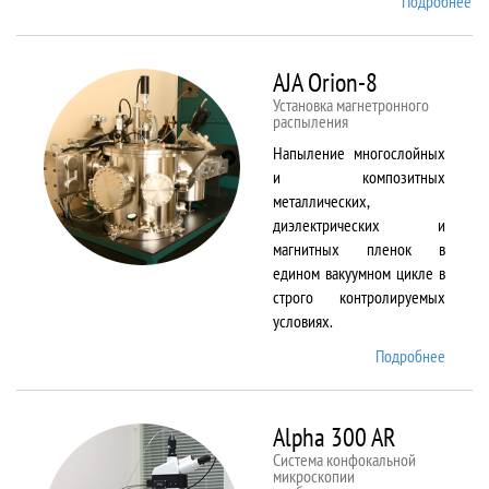
Подробнее
о
Ai
TF
An
AJA Orion-8
20
Установка магнетронного
распыления
Напыление многослойных
и композитных
металлических,
диэлектрических и
магнитных пленок в
едином вакуумном цикле в
строго контролируемых
условиях.
Подробнее
о AJA
Orion-
8
Alpha 300 AR
Система конфокальной
микроскопии