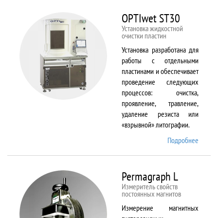
BX61
OPTIwet ST30
Установка жидкостной
очистки пластин
Установка разработана для
работы с отдельными
пластинами и обеспечивает
проведение следующих
процессов: очистка,
проявление, травление,
удаление резиста или
«взрывной» литографии.
Подробнее
о
OPTIw
ST30
Permagraph L
Измеритель свойств
постоянных магнитов
Измерение магнитных