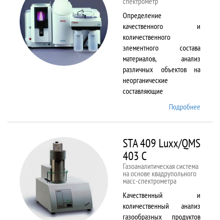
спектрометр
Определение
качественного и
количественного
элементного состава
материалов, анализ
различных объектов на
неорганические
составляющие
Подробнее
о
Solaar
M6
STA 409 Luxx/QMS
403 C
Газоаналитическая система
на основе квадрупольного
масс-спектрометра
Качественный и
количественный анализ
газообразных продуктов