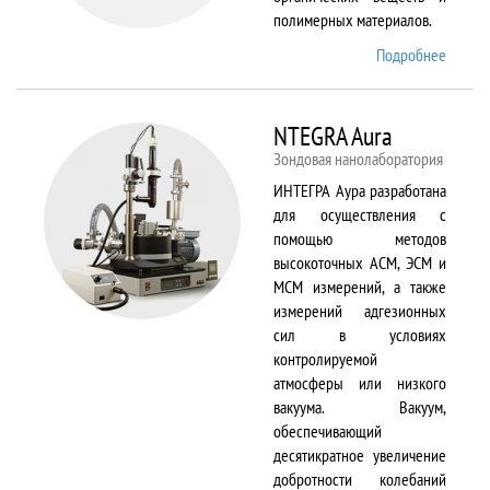
полимерных материалов.
Подробнее
о
Nicolet
6700
NTEGRA Aura
Зондовая нанолаборатория
ИНТЕГРА Аура разработана
для осуществления с
помощью методов
высокоточных АСМ, ЭСМ и
МСМ измерений, а также
измерений адгезионных
сил в условиях
контролируемой
атмосферы или низкого
вакуума. Вакуум,
обеспечивающий
десятикратное увеличение
добротности колебаний