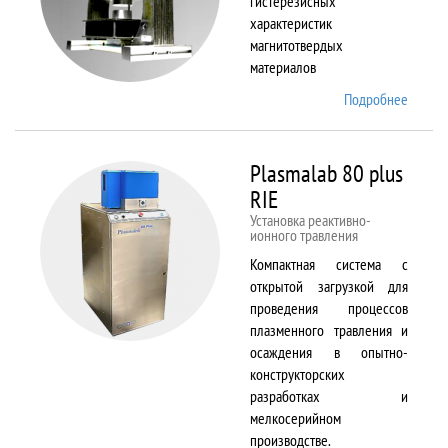
гистерезисных
характеристик
магнитотвердых
материалов
Подробнее
о
Permag
L
Plasmalab 80 plus
RIE
Установка реактивно-
ионного травления
Компактная система с
открытой загрузкой для
проведения процессов
плазменного травления и
осаждения в опытно-
конструкторских
разработках и
мелкосерийном
производстве.