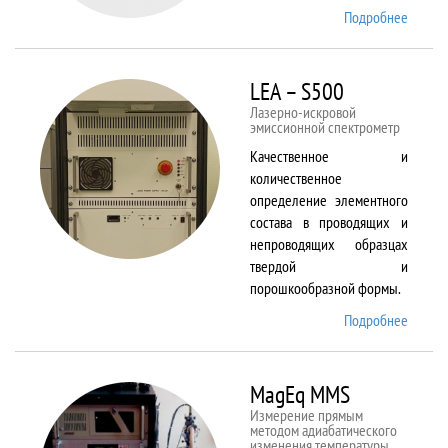
Подробнее
о Kestr
200
Peregr
LEA – S500
Лазерно-искровой
эмиссионной спектрометр
Качественное и
количественное
определение элементного
состава в проводящих и
непроводящих образцах
твердой и
порошкообразной формы.
Подробнее
о LEA
– S500
MagEq MMS
Измерение прямым
методом адиабатического
изменения температуры,