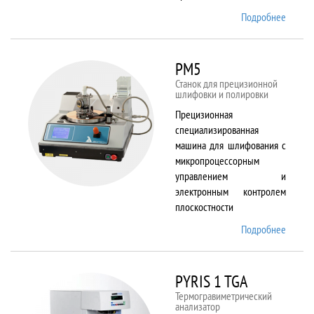
Подробнее
о
Plasma
80 plus
RIE
PM5
Станок для прецизионной
шлифовки и полировки
Прецизионная
специализированная
машина для шлифования с
микропроцессорным
управлением и
электронным контролем
плоскостности
Подробнее
о PM5
PYRIS 1 TGA
Термогравиметрический
анализатор