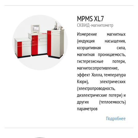
TS150
MPMS XL7
СКВИД-магнитометр
Измерение магнитных
(индукция насыщения,
коэрцитивная сила,
магнитная проницаемость,
гистерезисные потери,
магнитосопротивление,
эффект Холла, температура
Кюри), электрических
(электропроводность,
диэлектрические потери) и
других (теплоемкость)
параметров
Подробнее
о
MPMS
XL7