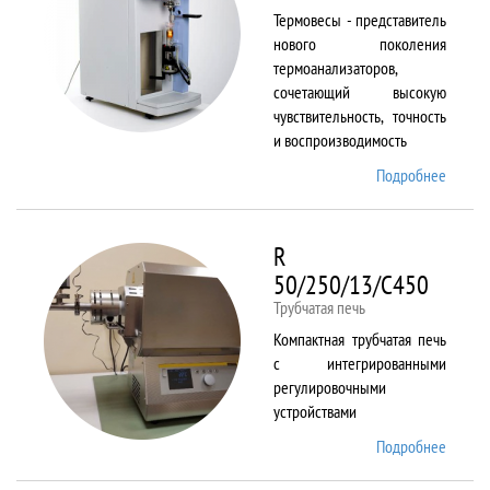
Термовесы - представитель
нового поколения
термоанализаторов,
сочетающий высокую
чувствительность, точность
и воспроизводимость
Подробнее
о
PYRIS
1 TGA
R
50/250/13/C450
Трубчатая печь
Компактная трубчатая печь
с интегрированными
регулировочными
устройствами
Подробнее
о R
50/250