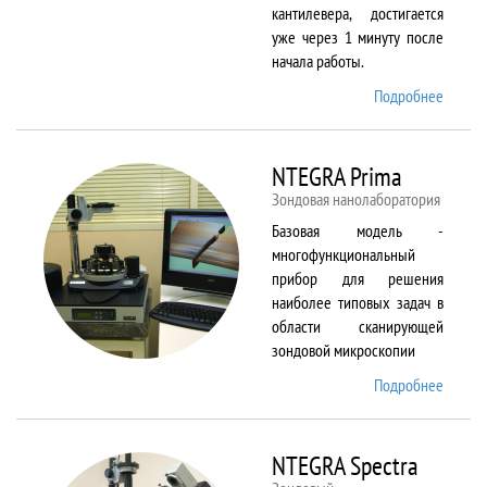
кантилевера, достигается
уже через 1 минуту после
начала работы.
Подробнее
о
NTEGR
Aura
NTEGRA Prima
Зондовая нанолаборатория
Базовая модель -
многофункциональный
прибор для решения
наиболее типовых задач в
области сканирующей
зондовой микроскопии
Подробнее
о
NTEGR
Prima
NTEGRA Spectra