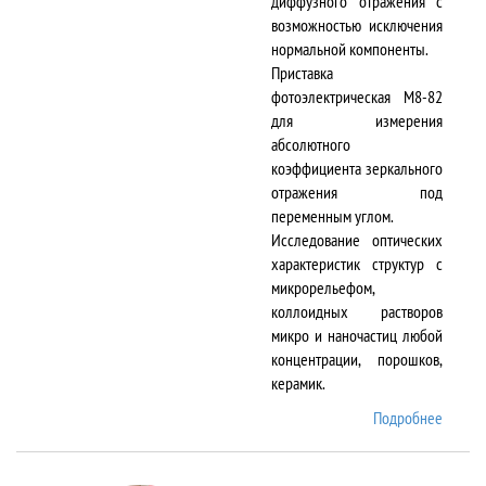
диффузного отражения с
возможностью исключения
нормальной компоненты.
Приставка
фотоэлектрическая М8-82
для измерения
абсолютного
коэффициента зеркального
отражения под
переменным углом.
Исследование оптических
характеристик структур с
микрорельефом,
коллоидных растворов
микро и наночастиц любой
концентрации, порошков,
керамик.
Подробнее
о DTR-
8/D-IR
и М8-