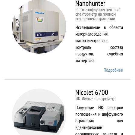
Nanohunter
Рентгенофлуоресцентный
спектрометр на полном
внутреннем отражении
Исследование в области
материаловедения,
микроэлектроники,
контроль состава
продуктов, судебная
экспертиза
Подробнее
о
Nanohu
Nicolet 6700
ИК-Фурье спектрометр
Получение ИК спектров
поглощения и диффузного
отражения для
идентификации
органических веществ и