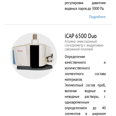
регулировки давления
водяных паров до 3000 Па.
Подробнее
о EVO
LS 10
iCAP 6500 Duo
Атомно-эмиссионный
спектрометр с индуктивно-
связанной плазмой
Определение
качественного и
количественного
элементного состава
материалов.
Элементный состав проб,
включая водные и
неводные растворы, с
одновременным
определением до 40
элементов в широком