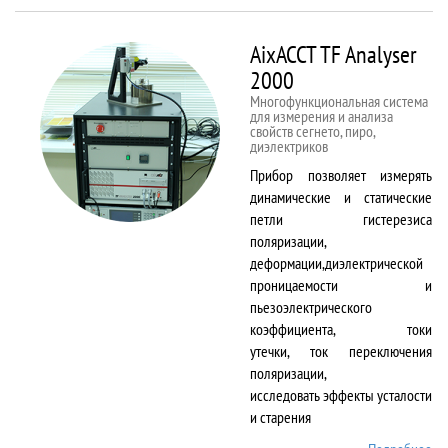
50kNX
AixACCT TF Analyser
2000
Многофункциональная система
для измерения и анализа
свойств сегнето, пиро,
диэлектриков
Прибор позволяет измерять
динамические и статические
петли гистерезиса
поляризации,
деформации,диэлектрической
проницаемости и
пьезоэлектрического
коэффициента, токи
утечки, ток переключения
поляризации,
исследовать эффекты усталости
и старения