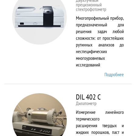
Двухлучевой
прецизионный
спектрофотометр
Многопрофильный прибор,
предназначенный для
решения задач любой
сложности: от простейших
рутинных анализов до
неспецифических
многоуровневых
исследований
Подробнее
о Cary
5000
DIL 402 C
Дилатометр
Измерение линейного
термического
расширения твердых и
жидких порошков, паст и