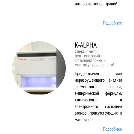
интервале концентраций
Подробнее
о iCAP
6500
Duo
K-ALPHA
Спектрометр
рентгеновский
фотоэлектронный
многофункциональный
Предназначен для
неразрушающего анализа
элементного состава,
эмпирической формулы,
химического и
электронного состояния
атомов, присутствующих в
материале.
Подробнее
о K-