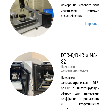
Измерение краевого угла
смачивания методом
лежащей капли
Подробнее
о
DSA25
DTR-8/D-IR и М8-
82
Приставки
фотоэлектрические
Приставка
фотоэлектрическая DTR-
8/D-IR с интегрирующей
сферой для измерения
коэффициента пропускания
и коэффициента