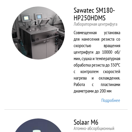
Sawatec SM180-
HP250HDMS
Лабораторная центрифуга
Совмещенная установка
для нанесения резиста со
скоростью вращения
центрифуги до 10000 об/
мин, сушка и температурная
о
обработка резиста до 350
С
с контролем скоростей
нагрева и охлаждения.
Работа с пластинами
диаметрами до 200 мм
Подробнее
о Sawa
SM180
HP250
Solaar M6
Атомно-абсорбционный