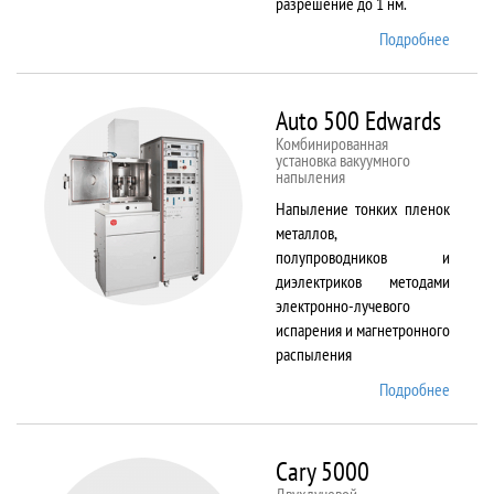
разрешение до 1 нм.
Подробнее
о AURI
CrossB
Auto 500 Edwards
Комбинированная
установка вакуумного
напыления
Напыление тонких пленок
металлов,
полупроводников и
диэлектриков методами
электронно-лучевого
испарения и магнетронного
распыления
Подробнее
о Auto
500
Edward
Cary 5000