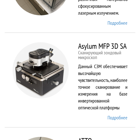
сфокусированным
лазерным излучением.
Подробнее
о
ANTAU
20
Asylum MFP 3D SA
Сканирующий зондовый
микроскоп
Данный СЗМ обеспечивает
высочайшую
чувствительность, наиболее
точное сканирование и
измерения на базе
инвертированной
оптической платформы
Подробнее
о
Asylum
MFP
3D SA