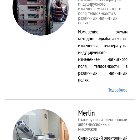
индуцируемого
изменением магнитного
поля, теплоемкости в
различных магнитных
полях
Измерение прямым
методом адиабатического
изменения температуры,
индуцируемого
изменением магнитного
поля, теплоемкости в
различных магнитных
полях
Подробнее
о
MagEq
MMS
Merlin
Сканирующий электронный
автоэмиссионный
микроскоп
Сканирующий электронный