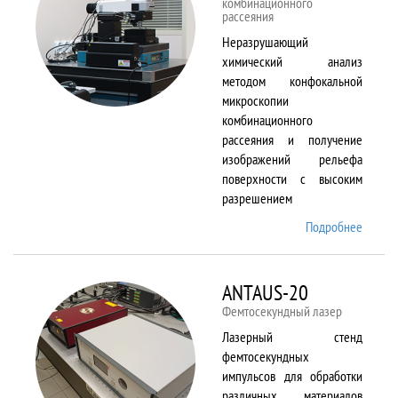
комбинационного
рассеяния
Неразрушающий
химический анализ
методом конфокальной
микроскопии
комбинационного
рассеяния и получение
изображений рельефа
поверхности с высоким
разрешением
Подробнее
о
Alpha
300 AR
ANTAUS-20
Фемтосекундный лазер
Лазерный стенд
фемтосекундных
импульсов для обработки
различных материалов