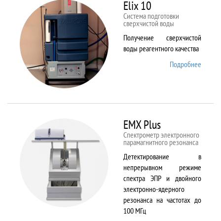
82
Elix 10
Cистема подготовки
сверхчистой воды
Получение сверхчистой
воды реагентного качества
Подробнее
о Elix
10
EMX Plus
Спектрометр электронного
парамагнитного резонанса
Детектирование в
непрерывном режиме
спектра ЭПР и двойного
электронно-ядерного
резонанса на частотах до
100 МГц