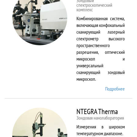
Зондовый
спектроскопический
комплекс
Комбинированная система,
включающая конфокальный
сканирующий лазерный
спектрометр высокого
пространственного
разрешения, оптический
микроскоп и
универсальный
сканирующий зондовый
микроскоп.
Подробнее
о
NTEGR
Spectr
NTEGRA Therma
Зондовая нанолаборатория
Измерения в широком
температурном диапазоне.