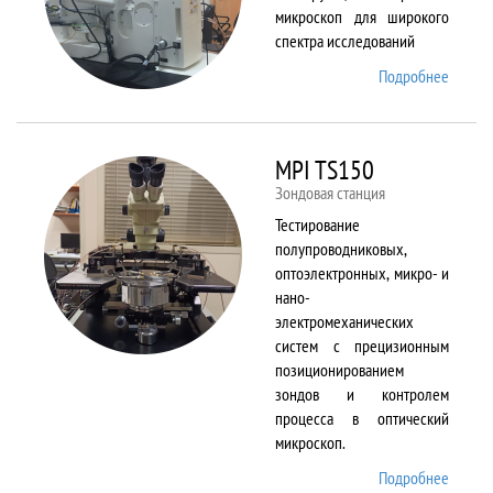
микроскоп для широкого
спектра исследований
Подробнее
о
Merlin
MPI TS150
Зондовая станция
Тестирование
полупроводниковых,
оптоэлектронных, микро- и
нано-
электромеханических
систем с прецизионным
позиционированием
зондов и контролем
процесса в оптический
микроскоп.
Подробнее
о MPI