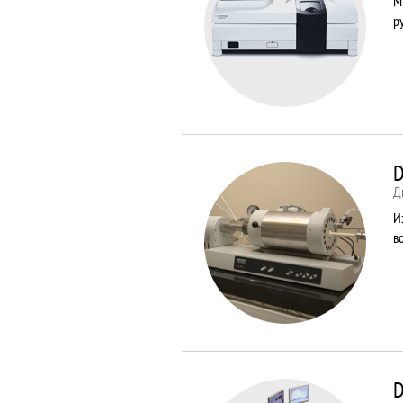
М
р
D
Д
И
в