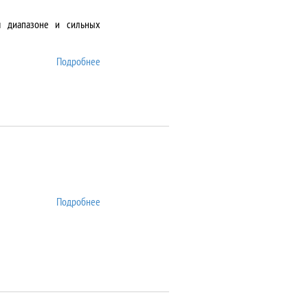
м диапазоне и сильных
Подробнее
о DMS-1000
Подробнее
о DSA25S