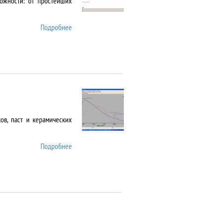
ожности: от простейших
Подробнее
о Cary 5000
в, паст и керамических
Подробнее
о DIL 402 C