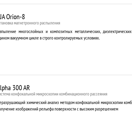
JA Orion-8
становка магнетронного распыления
апыление многослойных и композитных металлических, диэлектрически
дином вакуумном цикле в строго контролируемых условиях.
lpha 300 AR
истема конфокальной микроскопии комбинационного рассеяния
еразрушающий химический анализ методом конфокальной микроскопии комб
олучение изображений рельефа поверхности с высоким разрешением