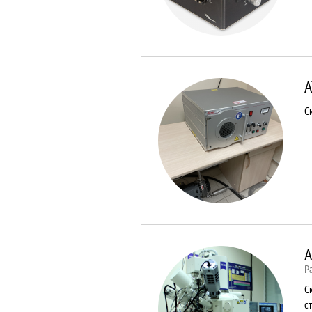
A
С
A
Р
С
с