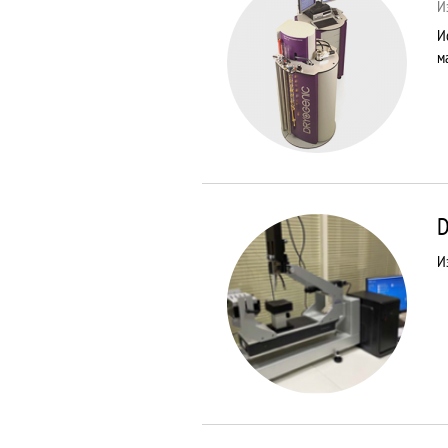
И
И
м
D
И