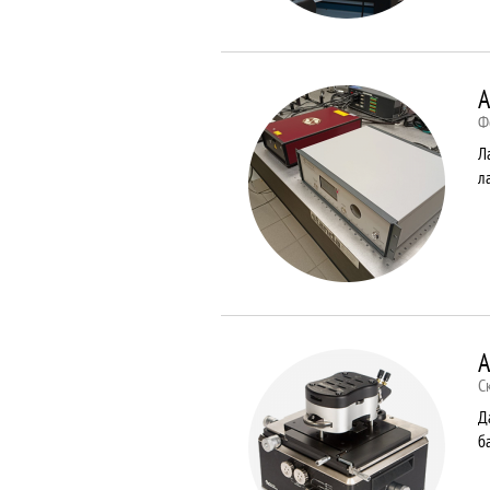
A
Ф
Л
л
A
С
Д
б