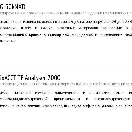
G-50kNXD
лектромеханическая испытательная машина для исследования механических с
спытательная машина позволяет в широком диапазоне нагрузок (50Н до 50 кН
астяжение, излом и сжатие различных материалов, построение в 
еформационных кривых в стандартных координатах и определение меха
атериалов
ixACCT TF Analyser 2000
ногофункциональная система для измерения и анализа свойств сегнето, пиро,
рибор позволяет измерять динамические и статические петли гис
еформации,диэлектрической проницаемости и пьезоэлектрическог
течки, ток переключения поляризации, исследовать эффекты усталости и старе