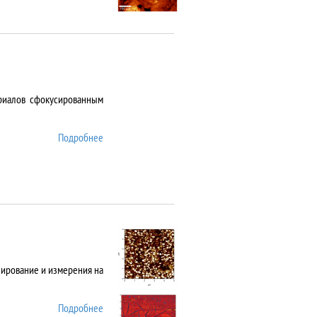
риалов сфокусированным
Подробнее
о ANTAUS-20
нирование и измерения на
Подробнее
о Asylum MFP 3D SA