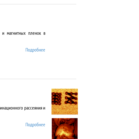
х и магнитных пленок в
Подробнее
о AJA Orion-8
инационного рассеяния и
Подробнее
о Alpha 300 AR