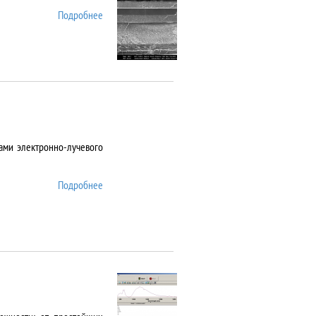
Подробнее
о AURIGA CrossBeam
ами электронно-лучевого
Подробнее
о Auto 500 Edwards