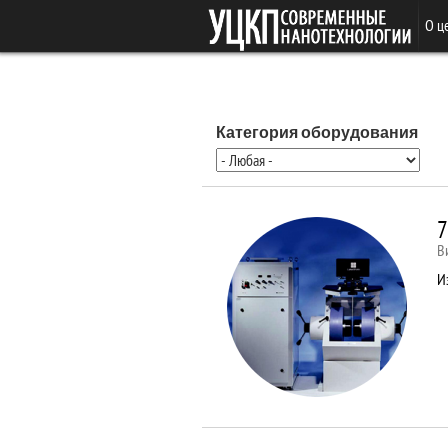
Перейти к основному содержанию
О ц
Категория оборудования
7
В
И