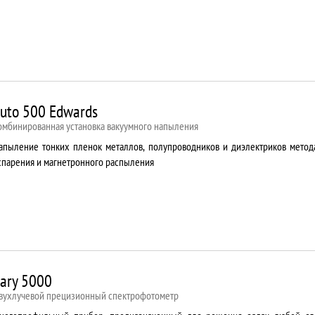
uto 500 Edwards
омбинированная установка вакуумного напыления
апыление тонких пленок металлов, полупроводников и диэлектриков метод
спарения и магнетронного распыления
ary 5000
вухлучевой прецизионный спектрофотометр