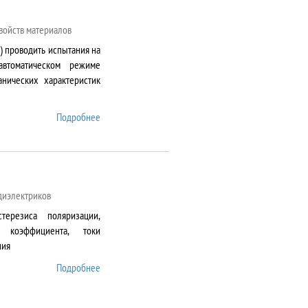
войств материалов
) проводить испытания на
автоматическом режиме
нических характеристик
Подробнее
о AG-50kNXD
 диэлектриков
терезиса поляризации,
о коэффициента, токи
ния
Подробнее
о AixACCT TF Analyser
2000