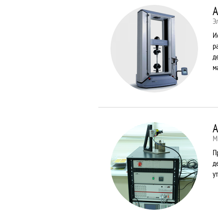
A
Э
И
р
д
м
A
М
П
д
у