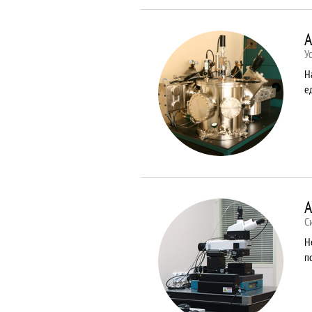
A
У
Н
е
A
С
Н
п