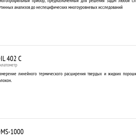
ногопрофильный прибор, предназначенный для решения задач любой сл
утинных анализов до неспецифических многоуровневых исследований
IL 402 C
илатометр
змерение линейного термического расширения твердых и жидких порошко
олокон.
DMS-1000