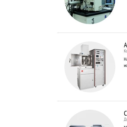
A
К
Н
и
C
Д