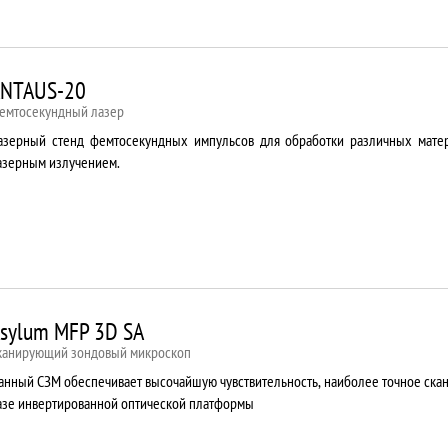
NTAUS-20
емтосекундный лазер
азерный стенд фемтосекундных импульсов для обработки различных мате
азерным излучением.
sylum MFP 3D SA
канирующий зондовый микроскоп
анный СЗМ обеспечивает высочайшую чувствительность, наиболее точное ска
азе инвертированной оптической платформы