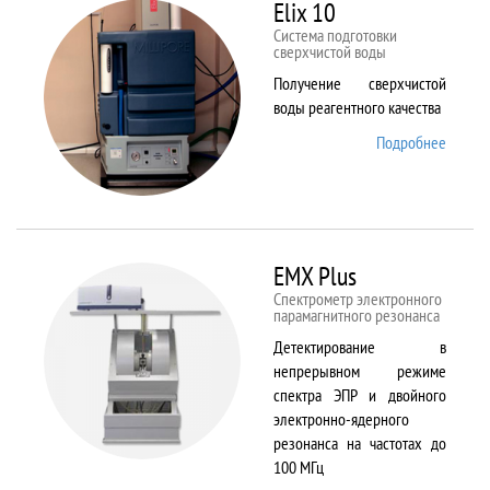
82
Elix 10
Cистема подготовки
сверхчистой воды
Получение сверхчистой
воды реагентного качества
Подробнее
о Elix
10
EMX Plus
Спектрометр электронного
парамагнитного резонанса
Детектирование в
непрерывном режиме
спектра ЭПР и двойного
электронно-ядерного
резонанса на частотах до
100 МГц