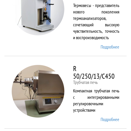
Термовесы - представитель
нового поколения
термоанализаторов,
сочетающий высокую
чувствительность, точность
и воспроизводимость
Подробнее
о
PYRIS
1 TGA
R
50/250/13/C450
Трубчатая печь
Компактная трубчатая печь
с интегрированными
регулировочными
устройствами
Подробнее
о R
50/250