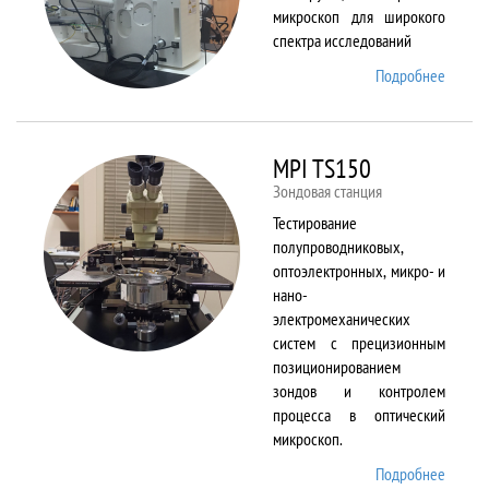
микроскоп для широкого
спектра исследований
Подробнее
о
Merlin
MPI TS150
Зондовая станция
Тестирование
полупроводниковых,
оптоэлектронных, микро- и
нано-
электромеханических
систем с прецизионным
позиционированием
зондов и контролем
процесса в оптический
микроскоп.
Подробнее
о MPI