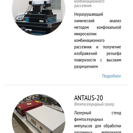
комбинационного
рассеяния
Неразрушающий
химический анализ
методом конфокальной
микроскопии
комбинационного
рассеяния и получение
изображений рельефа
поверхности с высоким
разрешением
Подробнее
о
Alpha
300 AR
ANTAUS-20
Фемтосекундный лазер
Лазерный стенд
фемтосекундных
импульсов для обработки
различных материалов