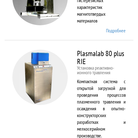
гистерезисных
характеристик
магнитотвердых
материалов
Подробнее
о
Permag
L
Plasmalab 80 plus
RIE
Установка реактивно-
ионного травления
Компактная система с
открытой загрузкой для
проведения процессов
плазменного травления и
осаждения в опытно-
конструкторских
разработках и
мелкосерийном
производстве.