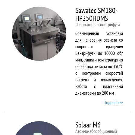
Sawatec SM180-
HP250HDMS
Лабораторная центрифуга
Совмещенная установка
для нанесения резиста со
скоростью вращения
центрифуги до 10000 об/
мин, сушка и температурная
о
обработка резиста до 350
С
с контролем скоростей
нагрева и охлаждения.
Работа с пластинами
диаметрами до 200 мм
Подробнее
о Sawa
SM180
HP250
Solaar M6
Атомно-абсорбционный