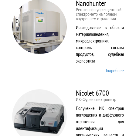
Nanohunter
Рентгенофлуоресцентный
спектрометр на полном
внутреннем отражении
Исследование в области
материаловедения,
микроэлектроники,
контроль состава
продуктов, судебная
экспертиза
Подробнее
о
Nanohu
Nicolet 6700
ИК-Фурье спектрометр
Получение ИК спектров
поглощения и диффузного
отражения для
идентификации
органических веществ и