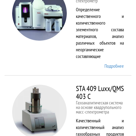
спектрометр
Определение
качественного и
количественного
элементного состава
материалов, анализ
различных объектов на
неорганические
составляющие
Подробнее
о
Solaar
M6
STA 409 Luxx/QMS
403 C
Газоаналитическая система
на основе квадрупольного
масс-спектрометра
Качественный и
количественный анализ
газообразных продуктов