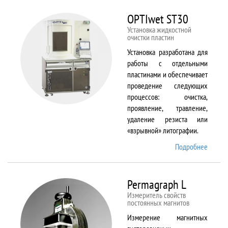
BX61
OPTIwet ST30
Установка жидкостной
очистки пластин
Установка разработана для
работы с отдельными
пластинами и обеспечивает
проведение следующих
процессов: очистка,
проявление, травление,
удаление резиста или
«взрывной» литографии.
Подробнее
о
OPTIw
ST30
Permagraph L
Измеритель свойств
постоянных магнитов
Измерение магнитных