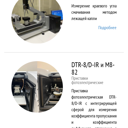
Измерение краевого угла
смачивания методом
лежащей капли
Подробнее
о
DSA25
DTR-8/D-IR и М8-
82
Приставки
фотоэлектрические
Приставка
фотоэлектрическая DTR-
8/D-IR с интегрирующей
сферой для измерения
коэффициента пропускания
и коэффициента