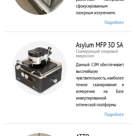
сфокусированным
лазерным излучением.
Подробнее
о
ANTAU
20
Asylum MFP 3D SA
Сканирующий зондовый
микроскоп
Данный СЗМ обеспечивает
высочайшую
чувствительность, наиболее
точное сканирование и
измерения на базе
инвертированной
оптической платформы
Подробнее
о
Asylum
MFP
3D SA