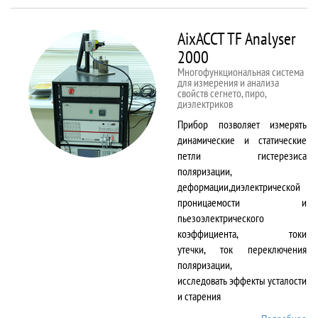
50kNX
AixACCT TF Analyser
2000
Многофункциональная система
для измерения и анализа
свойств сегнето, пиро,
диэлектриков
Прибор позволяет измерять
динамические и статические
петли гистерезиса
поляризации,
деформации,диэлектрической
проницаемости и
пьезоэлектрического
коэффициента, токи
утечки, ток переключения
поляризации,
исследовать эффекты усталости
и старения