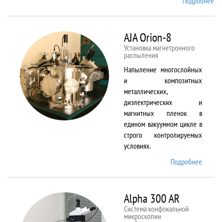
Подробнее
о
Ai
TF
An
AJA Orion-8
20
Установка магнетронного
распыления
Напыление многослойных
и композитных
металлических,
диэлектрических и
магнитных пленок в
едином вакуумном цикле в
строго контролируемых
условиях.
Подробнее
о AJA
Orion-
8
Alpha 300 AR
Система конфокальной
микроскопии