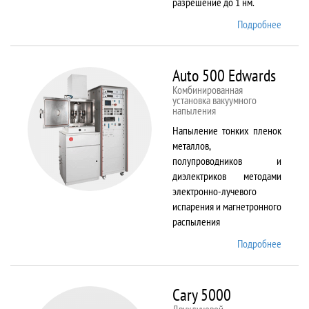
разрешение до 1 нм.
Подробнее
о AURI
CrossB
Auto 500 Edwards
Комбинированная
установка вакуумного
напыления
Напыление тонких пленок
металлов,
полупроводников и
диэлектриков методами
электронно-лучевого
испарения и магнетронного
распыления
Подробнее
о Auto
500
Edward
Cary 5000