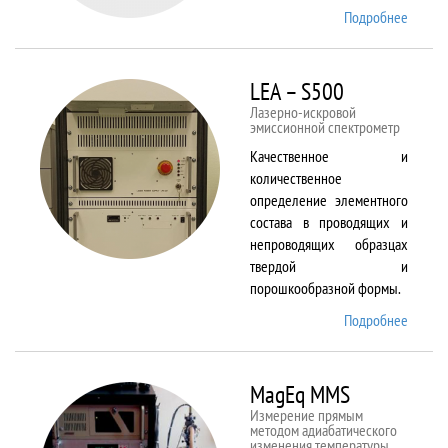
Подробнее
о Kestr
200
Peregr
LEA – S500
Лазерно-искровой
эмиссионной спектрометр
Качественное и
количественное
определение элементного
состава в проводящих и
непроводящих образцах
твердой и
порошкообразной формы.
Подробнее
о LEA
– S500
MagEq MMS
Измерение прямым
методом адиабатического
изменения температуры,