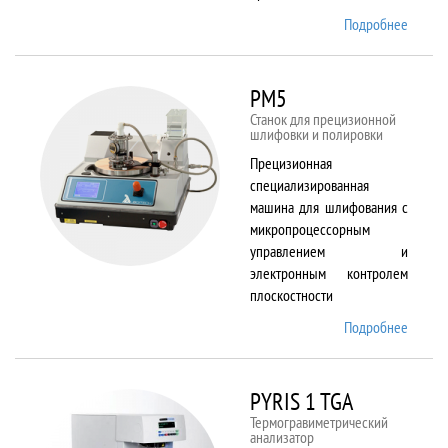
Подробнее
о
Plasma
80 plus
RIE
PM5
Станок для прецизионной
шлифовки и полировки
Прецизионная
специализированная
машина для шлифования с
микропроцессорным
управлением и
электронным контролем
плоскостности
Подробнее
о PM5
PYRIS 1 TGA
Термогравиметрический
анализатор