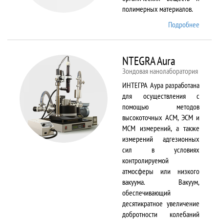
полимерных материалов.
Подробнее
о
Nicolet
6700
NTEGRA Aura
Зондовая нанолаборатория
ИНТЕГРА Аура разработана
для осуществления с
помощью методов
высокоточных АСМ, ЭСМ и
МСМ измерений, а также
измерений адгезионных
сил в условиях
контролируемой
атмосферы или низкого
вакуума. Вакуум,
обеспечивающий
десятикратное увеличение
добротности колебаний