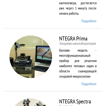
кантилевера, достигается
уже через 1 минуту после
начала работы.
Подробнее
о
NTEGR
Aura
NTEGRA Prima
Зондовая нанолаборатория
Базовая модель -
многофункциональный
прибор для решения
наиболее типовых задач в
области сканирующей
зондовой микроскопии
Подробнее
о
NTEGR
Prima
NTEGRA Spectra