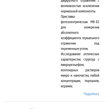
диффузного отражения с
возможностью исключения
нормальной компоненты.
Приставка
фотоэлектрическая М8-82
для измерения
абсолютного
коэффициента зеркального
отражения под
переменным углом.
Исследование оптических
характеристик структур с
микрорельефом,
коллоидных растворов
микро и наночастиц любой
концентрации, порошков,
керамик.
Подробнее
о DTR-
8/D-IR
и М8-