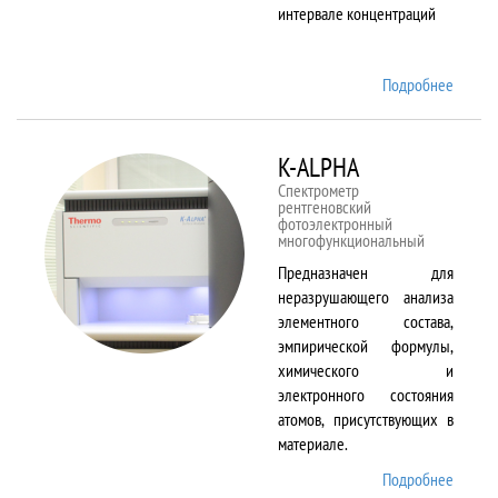
интервале концентраций
Подробнее
о iCAP
6500
Duo
K-ALPHA
Спектрометр
рентгеновский
фотоэлектронный
многофункциональный
Предназначен для
неразрушающего анализа
элементного состава,
эмпирической формулы,
химического и
электронного состояния
атомов, присутствующих в
материале.
Подробнее
о K-