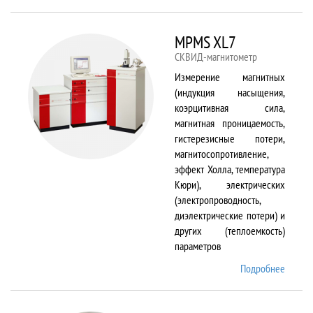
TS150
MPMS XL7
СКВИД-магнитометр
Измерение магнитных
(индукция насыщения,
коэрцитивная сила,
магнитная проницаемость,
гистерезисные потери,
магнитосопротивление,
эффект Холла, температура
Кюри), электрических
(электропроводность,
диэлектрические потери) и
других (теплоемкость)
параметров
Подробнее
о
MPMS
XL7