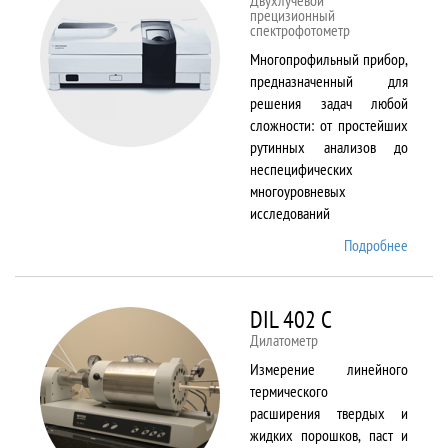
Двухлучевой
прецизионный
спектрофотометр
Многопрофильный прибор,
предназначенный для
решения задач любой
сложности: от простейших
рутинных анализов до
неспецифических
многоуровневых
исследований
Подробнее
о Cary
5000
DIL 402 C
Дилатометр
Измерение линейного
термического
расширения твердых и
жидких порошков, паст и