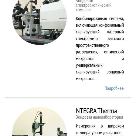
Зондовый
спектроскопический
комплекс
Комбинированная система,
включающая конфокальный
сканирующий лазерный
спектрометр высокого
пространственного
разрешения, оптический
микроскоп и
универсальный
сканирующий зондовый
микроскоп.
Подробнее
о
NTEGR
Spectr
NTEGRA Therma
Зондовая нанолаборатория
Измерения в широком
температурном диапазоне.