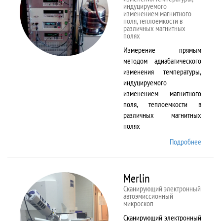
индуцируемого
изменением магнитного
поля, теплоемкости в
различных магнитных
полях
Измерение прямым
методом адиабатического
изменения температуры,
индуцируемого
изменением магнитного
поля, теплоемкости в
различных магнитных
полях
Подробнее
о
MagEq
MMS
Merlin
Сканирующий электронный
автоэмиссионный
микроскоп
Сканирующий электронный