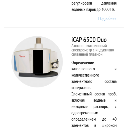
регулировки давления
водяных паров до 3000 Па.
Подробнее
о EVO
LS 10
iCAP 6500 Duo
Атомно-эмиссионный
спектрометр с индуктивно-
связанной плазмой
Определение
качественного и
количественного
элементного состава
материалов.
Элементный состав проб,
включая водные и
неводные растворы, с
одновременным
определением до 40
элементов в широком