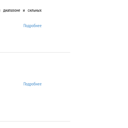
м диапазоне и сильных
Подробнее
о DMS-1000
Подробнее
о DSA25S