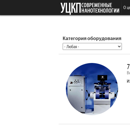
Перейти к основному содержанию
О ц
Категория оборудования
7
В
И