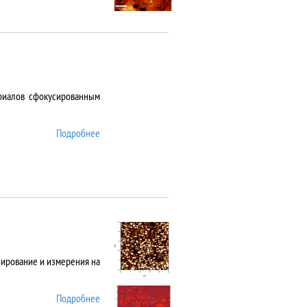
риалов сфокусированным
Подробнее
о ANTAUS-20
нирование и измерения на
Подробнее
о Asylum MFP 3D SA