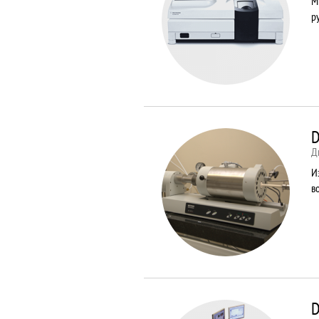
М
р
D
Д
И
в