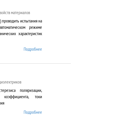
войств материалов
) проводить испытания на
автоматическом режиме
нических характеристик
Подробнее
о AG-50kNXD
 диэлектриков
терезиса поляризации,
о коэффициента, токи
ния
Подробнее
о AixACCT TF Analyser
2000