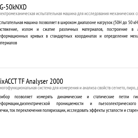
G-50kNXD
лектромеханическая испытательная машина для исследования механических с
спытательная машина позволяет в широком диапазоне нагрузок (50Н до 50 кН
астяжение, излом и сжатие различных материалов, построение в 
еформационных кривых в стандартных координатах и определение меха
атериалов
ixACCT TF Analyser 2000
ногофункциональная система для измерения и анализа свойств сегнето, пиро,
рибор позволяет измерять динамические и статические петли гис
еформации,диэлектрической проницаемости и пьезоэлектрическог
течки, ток переключения поляризации, исследовать эффекты усталости и старе