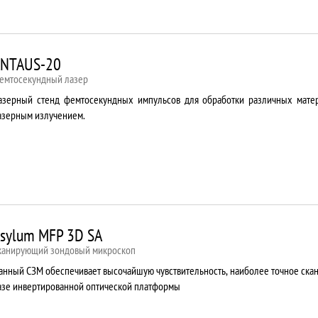
NTAUS-20
емтосекундный лазер
азерный стенд фемтосекундных импульсов для обработки различных мате
азерным излучением.
sylum MFP 3D SA
канирующий зондовый микроскоп
анный СЗМ обеспечивает высочайшую чувствительность, наиболее точное ска
азе инвертированной оптической платформы