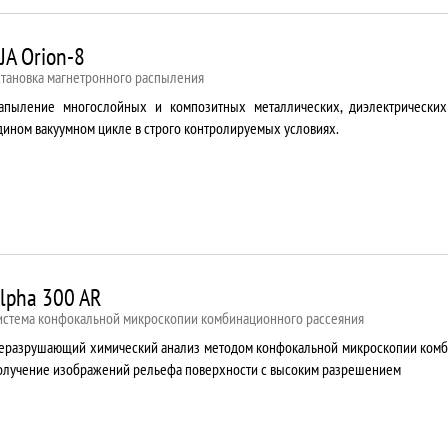
JA Orion-8
становка магнетронного распыления
апыление многослойных и композитных металлических, диэлектрически
дином вакуумном цикле в строго контролируемых условиях.
lpha 300 AR
истема конфокальной микроскопии комбинационного рассеяния
еразрушающий химический анализ методом конфокальной микроскопии комб
олучение изображений рельефа поверхности с высоким разрешением