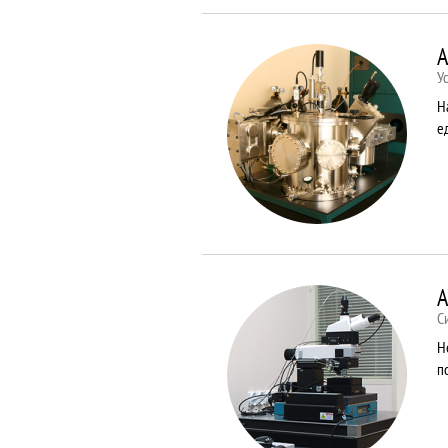
A
У
Н
е
A
С
Н
п