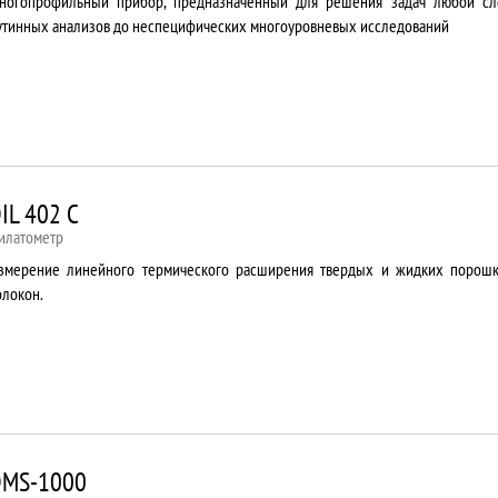
ногопрофильный прибор, предназначенный для решения задач любой сл
утинных анализов до неспецифических многоуровневых исследований
IL 402 C
илатометр
змерение линейного термического расширения твердых и жидких порошко
олокон.
DMS-1000