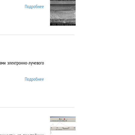
Подробнее
о AURIGA CrossBeam
ами электронно-лучевого
Подробнее
о Auto 500 Edwards