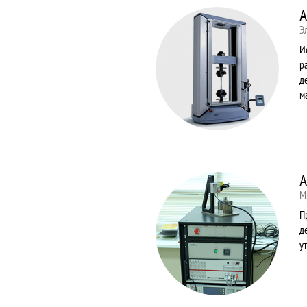
A
Э
И
р
д
м
A
М
П
д
у