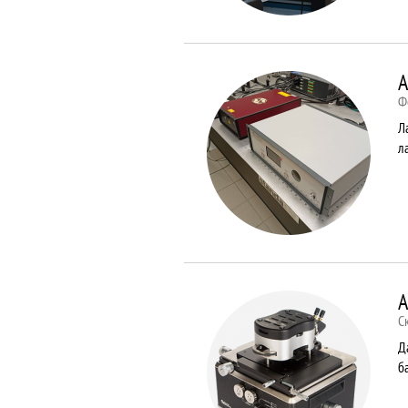
A
Ф
Л
л
A
С
Д
б