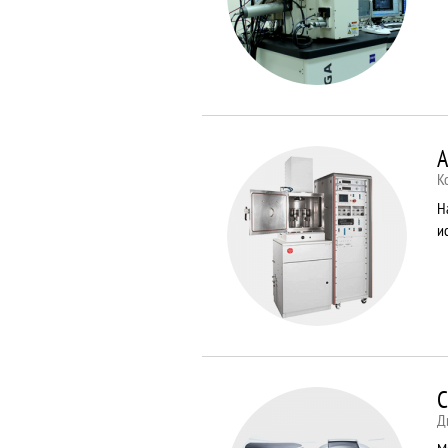
A
К
Н
и
C
Д