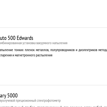
uto 500 Edwards
омбинированная установка вакуумного напыления
апыление тонких пленок металлов, полупроводников и диэлектриков метод
спарения и магнетронного распыления
ary 5000
вухлучевой прецизионный спектрофотометр