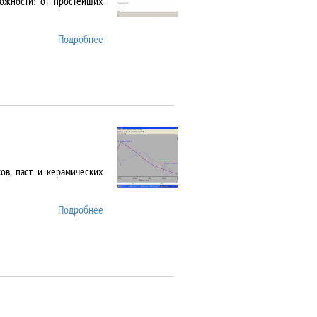
ожности: от простейших
Подробнее
о Cary 5000
в, паст и керамических
Подробнее
о DIL 402 C