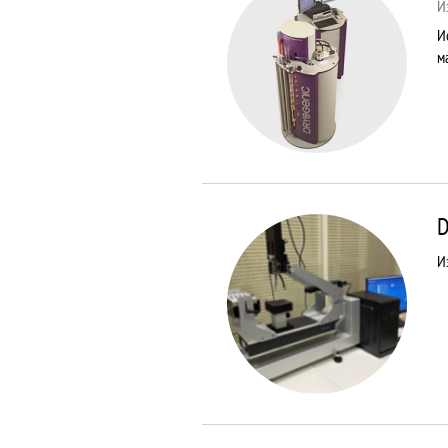
И
И
м
D
И