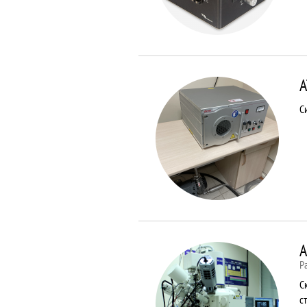
A
С
A
Р
С
с