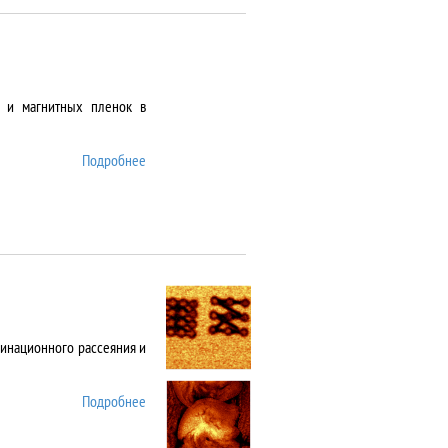
х и магнитных пленок в
Подробнее
о AJA Orion-8
инационного рассеяния и
Подробнее
о Alpha 300 AR