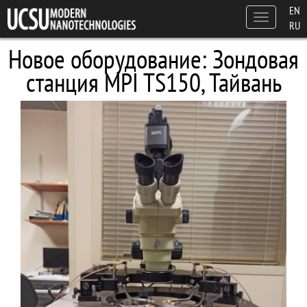
Skip to main content
EN
Toggle
RU
navigation
Новое оборудование: Зондовая
станция MPI TS150, Тайвань