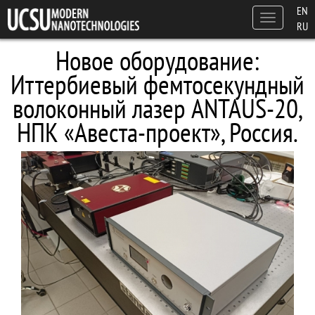
Skip to main content
EN
Toggle
RU
navigation
Новое оборудование:
Иттербиевый фемтосекундный
волоконный лазер ANTAUS-20,
НПК «Авеста-проект», Россия.