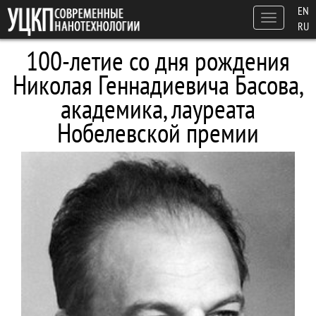
Перейти к основному содержанию
EN
Toggle
RU
navigation
100-летие со дня рождения
Николая Геннадиевича Басова,
академика, лауреата
Нобелевской премии