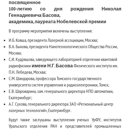
посвященное
100-летию со дня рождения Николая
Геннадиевича Басова,
академика, лауреата Нобелевской премии
В программу мероприятия включены выступления:
И.Б. Ковша, президента Лазерной ассоциации, Москва;
В.А. Быкова, президента Нанотехнологического Общества России,
Москва;
С.И. Кудряшова, заведующего лабораторией отделения квантовой
радиофизики
имени Н.Г. Басова
Физического института им.
П.Н. Лебедева, Москва;
С.М. Шандарова, профессора Томского государственного
университета систем управления и радиоэлектроники, Томск;
Е.В. Шароварина, зам. генерального директора НПО автоматики,
Екатеринбург;
А.Г. Сухова, генерального директора ЗАО «Региональный центр
лазерных технологий», Екатеринбург.
Будут также заслушаны выступления ученых УрФУ, институтов
Уральского отделения РАН и представителей промышленных