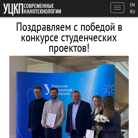
Перейти к основному содержанию
EN
Toggle
RU
navigation
Поздравляем с победой в
конкурсе студенческих
проектов!