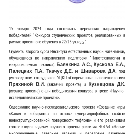
15 января 2024 года состоялась церемония награждения
победителей "Конкурса студенческих проектов, реализованных в
рамках проектного обучения в 22/23 уч.году".
Студенты второго курса Института естественных наук и математики,
обучающиеся по направлению подготовки "Нанотехнологии и
микросистемная техника",
Баянкина А.С., Кускова Е.А.,
Палецких П.А., Ткачук Д.Е. и Шиварова Д.А
. под
руководством сотрудников УЦКП «Современные нанотехнологии»
Пряхиной В.И
. (заказчик проекта) и
Кузнецова Д.К
.
(куратор проекта) стали победителями конкурса в треке «Научно-
исследовательские проекты».
Содержание научно-исследовательского проекта «Создание игры
«Капля в лабиринте» на основе супергидрофобных свойств
наноструктурированной поверхности тефлона» и его реализация
соответствуют задачам научного проекта развития №4.54 «Новые
многоуровневые лазерные явления и передовые лазерные