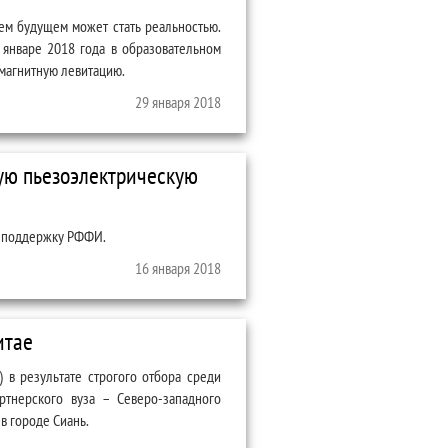
ем будущем может стать реальностью.
 январе 2018 года в образовательном
магнитную левитацию.
тов в «Сириусе»
29 января 2018
ую пьезоэлектрическую
о поддержку РФФИ.
рическую керамику
16 января 2018
итае
 в результате строгого отбора среди
тнерского вуза – Северо-западного
 в городе Сиань.