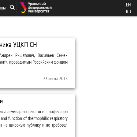
EN
ывы
RU
дника УЦКП СН
Андрей Ришатович, Васильев Семен
грант», проводимым Российским фондом
23 марта 2018
ии
ялся семинар нашего гостя профессора
d function of thermophilic respiratory
тан на широкую публику и не требовал