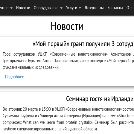
ентре
Новости
Оборудование
Услуги
Документы
Контакты
Отз
Новости
«Мой первый» грант получили 3 сотру
Трое сотрудников УЦКП «Современные нанотехнологии» Ахматханов 
Григорьевич и Турыгин Антон Павлович выиграли в конкурсе «Мой первый 
фундаментальных исследований.
Подробнее
о «Мой первый» грант получили 3 сотрудника УЦКП СН
Семинар гостя из Ирланд
Во вторник 20 марта в 15:00 в УЦКП «Современные нанотехнологии» состо
Сулимана Тауфика из Университета Лимерика (Ирландия) на тему: «Structure an
complexes: What can we learn from protein crystals». Семинар был рассчи
глубоко специализированных знаний в данной области.