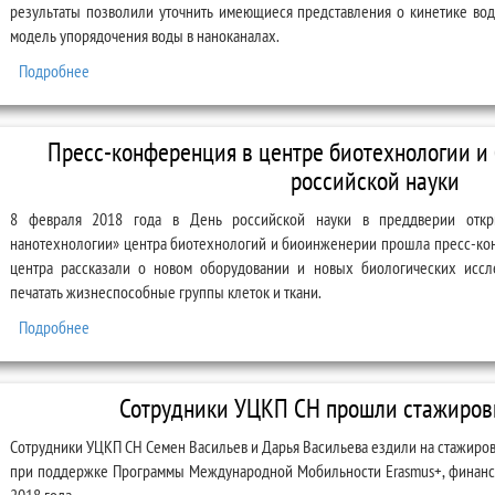
результаты позволили уточнить имеющиеся представления о кинетике во
модель упорядочения воды в наноканалах.
Подробнее
о Сотрудники УЦКП СН прошли стажировку во Франции
Пресс-конференция в центре биотехнологии и
российской науки
8 февраля 2018 года в День российской науки в преддверии отк
нанотехнологии» центра биотехнологий и биоинженерии прошла пресс-кон
центра рассказали о новом оборудовании и новых биологических иссл
печатать жизнеспособные группы клеток и ткани.
Подробнее
о Пресс-конференция в центре биотехнологии и биоинженерии 
Сотрудники УЦКП СН прошли стажиров
Сотрудники УЦКП СН Семен Васильев и Дарья Васильева ездили на стажиров
при поддержке Программы Международной Мобильности Erasmus+, финанси