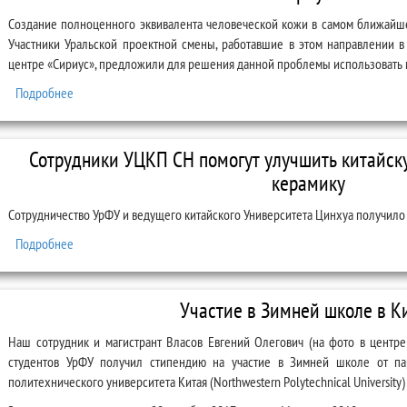
Создание полноценного эквивалента человеческой кожи в самом ближайш
Участники Уральской проектной смены, работавшие в этом направлении в
центре «Сириус», предложили для решения данной проблемы использовать 
Подробнее
о Сотрудники УЦКП СН руководили одним из пяти лучших проек
Сотрудники УЦКП СН помогут улучшить китайск
керамику
Сотрудничество УрФУ и ведущего китайского Университета Цинхуа получил
Подробнее
о Сотрудники УЦКП СН помогут улучшить китайскую пьезоэлект
Участие в Зимней школе в К
Наш сотрудник и магистрант Власов Евгений Олегович (на фото в центре)
студентов УрФУ получил стипендию на участие в Зимней школе от пар
политехнического университета Китая (Northwestern Polytechnical University)