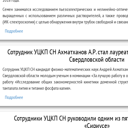
2018 года.
Семен занимался исследованием пьезоэлектрических и нелинейно-оптиче
выращенных с использованием различных растворителей, а также провод
(ИК-спектроскопия) с целью обнаружения внутри трубок свободной и связан
Подробнее
о Сотрудники УЦКП СН прошли стажировку в Ирландии
Сотрудник УЦКП СН Ахматханов А.Р. стал лауреа
Свердловской области
Сотрудник УЦКП СН кандидат физико-математических наук Андрей Ахматхан
Свердловской области молодым ученым в номинации «За лучшую работу в о
работу «Исследование общих закономерностей кинетики доменной структ
танталата лития и титанил фосфата калия».
Подробнее
о Сотрудник УЦКП СН Ахматханов А.Р. стал лауреатом премии г
Сотрудники УЦКП СН руководили одним из пя
«Сириусе»