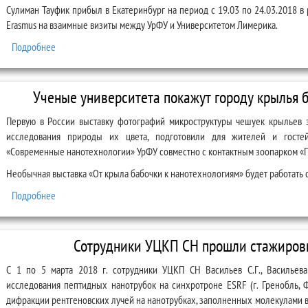
Сулиман Тауфик прибыл в Екатеринбург на период с 19.03 по 24.03.2018 в
Erasmus на взаимные визиты между УрФУ и Университетом Лимерика.
Подробнее
о Семинар гостя из Ирландии
Ученые университета покажут городу крылья 
Первую в России выставку фотографий микроструктуры чешуек крыльев э
исследования природы их цвета, подготовили для жителей и госте
«Современные нанотехнологии» УрФУ совместно с контактным зоопарком «П
Необычная выставка «От крыла бабочки к нанотехнологиям» будет работать с
Подробнее
о Ученые университета покажут городу крылья бабочек редких 
Сотрудники УЦКП СН прошли стажиров
С 1 по 5 марта 2018 г. сотрудники УЦКП СН Васильев С.Г., Васильева
исследования пептидных нанотрубок на синхротроне ESRF (г. Гренобль,
дифракции рентгеновских лучей на нанотрубках, заполненных молекулами 