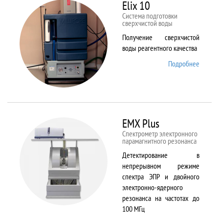
82
Elix 10
Cистема подготовки
сверхчистой воды
Получение сверхчистой
воды реагентного качества
Подробнее
о Elix
10
EMX Plus
Спектрометр электронного
парамагнитного резонанса
Детектирование в
непрерывном режиме
спектра ЭПР и двойного
электронно-ядерного
резонанса на частотах до
100 МГц