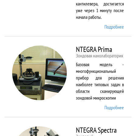
кантилевера, достигается
уже через 1 минуту после
начала работы.
Подробнее
о
NTEGR
Aura
NTEGRA Prima
Зондовая нанолаборатория
Базовая модель -
многофункциональный
прибор для решения
наиболее типовых задач в
области сканирующей
зондовой микроскопии
Подробнее
о
NTEGR
Prima
NTEGRA Spectra