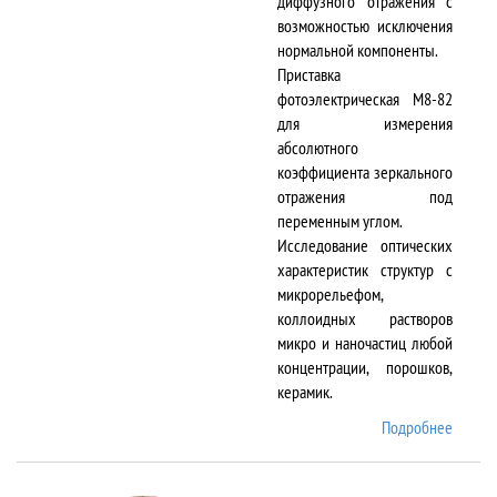
диффузного отражения с
возможностью исключения
нормальной компоненты.
Приставка
фотоэлектрическая М8-82
для измерения
абсолютного
коэффициента зеркального
отражения под
переменным углом.
Исследование оптических
характеристик структур с
микрорельефом,
коллоидных растворов
микро и наночастиц любой
концентрации, порошков,
керамик.
Подробнее
о DTR-
8/D-IR
и М8-