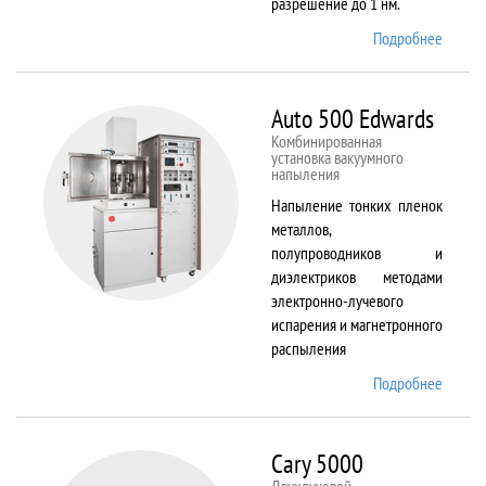
разрешение до 1 нм.
Подробнее
о AURI
CrossB
Auto 500 Edwards
Комбинированная
установка вакуумного
напыления
Напыление тонких пленок
металлов,
полупроводников и
диэлектриков методами
электронно-лучевого
испарения и магнетронного
распыления
Подробнее
о Auto
500
Edward
Cary 5000