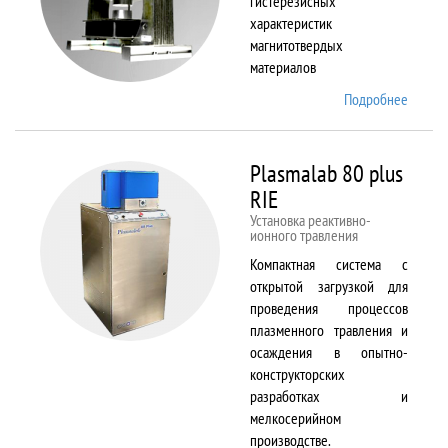
гистерезисных
характеристик
магнитотвердых
материалов
Подробнее
о
Permag
L
Plasmalab 80 plus
RIE
Установка реактивно-
ионного травления
Компактная система с
открытой загрузкой для
проведения процессов
плазменного травления и
осаждения в опытно-
конструкторских
разработках и
мелкосерийном
производстве.