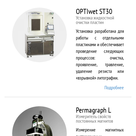
BX61
OPTIwet ST30
Установка жидкостной
очистки пластин
Установка разработана для
работы с отдельными
пластинами и обеспечивает
проведение следующих
процессов: очистка,
проявление, травление,
удаление резиста или
«взрывной» литографии.
Подробнее
о
OPTIw
ST30
Permagraph L
Измеритель свойств
постоянных магнитов
Измерение магнитных