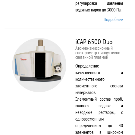
регулировки давления
водяных паров до 3000 Па.
Подробнее
о EVO
LS 10
iCAP 6500 Duo
Атомно-эмиссионный
спектрометр с индуктивно-
связанной плазмой
Определение
качественного и
количественного
элементного состава
материалов.
Элементный состав проб,
включая водные и
неводные растворы, с
одновременным
определением до 40
элементов в широком