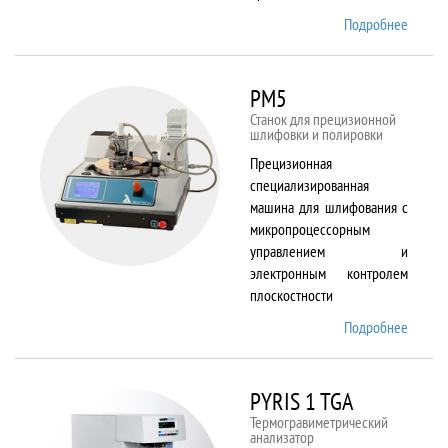
Подробнее
о
Plasma
80 plus
RIE
PM5
Станок для прецизионной
шлифовки и полировки
Прецизионная
специализированная
машина для шлифования с
микропроцессорным
управлением и
электронным контролем
плоскостности
Подробнее
о PM5
PYRIS 1 TGA
Термогравиметрический
анализатор