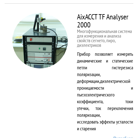
50kNX
AixACCT TF Analyser
2000
Многофункциональная система
для измерения и анализа
свойств сегнето, пиро,
диэлектриков
Прибор позволяет измерять
динамические и статические
петли гистерезиса
поляризации,
деформации,диэлектрической
проницаемости и
пьезоэлектрического
коэффициента, токи
утечки, ток переключения
поляризации,
исследовать эффекты усталости
и старения