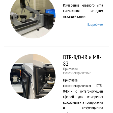
Измерение краевого угла
смачивания методом
лежащей капли
Подробнее
о
DSA25
DTR-8/D-IR и М8-
82
Приставки
фотоэлектрические
Приставка
фотоэлектрическая DTR-
8/D-IR с интегрирующей
сферой для измерения
коэффициента пропускания
и коэффициента