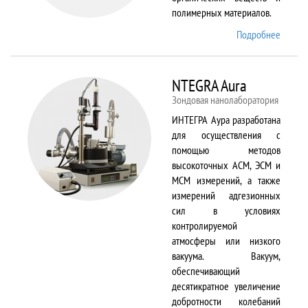
полимерных материалов.
Подробнее
о
Nicolet
6700
NTEGRA Aura
Зондовая нанолаборатория
ИНТЕГРА Аура разработана
для осуществления с
помощью методов
высокоточных АСМ, ЭСМ и
МСМ измерений, а также
измерений адгезионных
сил в условиях
контролируемой
атмосферы или низкого
вакуума. Вакуум,
обеспечивающий
десятикратное увеличение
добротности колебаний