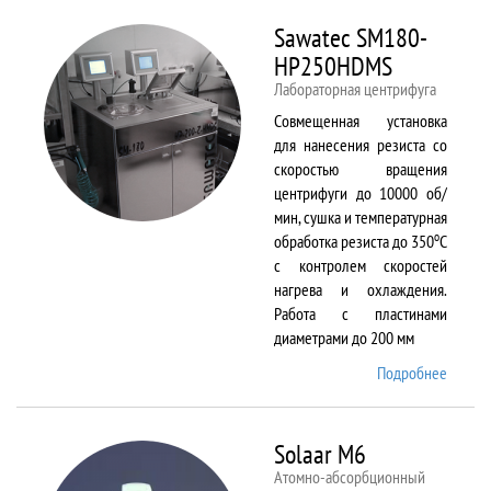
Sawatec SM180-
HP250HDMS
Лабораторная центрифуга
Совмещенная установка
для нанесения резиста со
скоростью вращения
центрифуги до 10000 об/
мин, сушка и температурная
о
обработка резиста до 350
С
с контролем скоростей
нагрева и охлаждения.
Работа с пластинами
диаметрами до 200 мм
Подробнее
о Sawa
SM180
HP250
Solaar M6
Атомно-абсорбционный