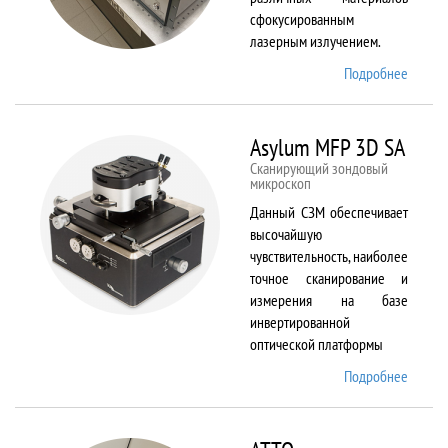
сфокусированным
лазерным излучением.
Подробнее
о
ANTAU
20
Asylum MFP 3D SA
Сканирующий зондовый
микроскоп
Данный СЗМ обеспечивает
высочайшую
чувствительность, наиболее
точное сканирование и
измерения на базе
инвертированной
оптической платформы
Подробнее
о
Asylum
MFP
3D SA