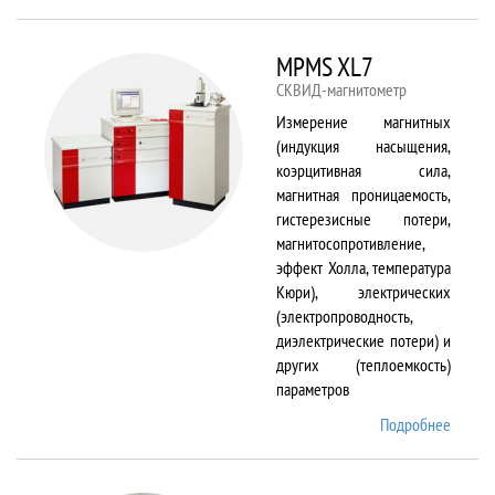
TS150
MPMS XL7
СКВИД-магнитометр
Измерение магнитных
(индукция насыщения,
коэрцитивная сила,
магнитная проницаемость,
гистерезисные потери,
магнитосопротивление,
эффект Холла, температура
Кюри), электрических
(электропроводность,
диэлектрические потери) и
других (теплоемкость)
параметров
Подробнее
о
MPMS
XL7