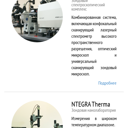
Зондовый
спектроскопический
комплекс
Комбинированная система,
включающая конфокальный
сканирующий лазерный
спектрометр высокого
пространственного
разрешения, оптический
микроскоп и
универсальный
сканирующий зондовый
микроскоп.
Подробнее
о
NTEGR
Spectr
NTEGRA Therma
Зондовая нанолаборатория
Измерения в широком
температурном диапазоне.