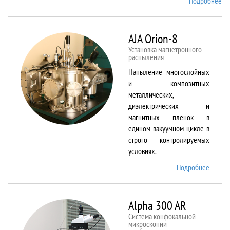
Подробнее
о
Ai
TF
An
AJA Orion-8
20
Установка магнетронного
распыления
Напыление многослойных
и композитных
металлических,
диэлектрических и
магнитных пленок в
едином вакуумном цикле в
строго контролируемых
условиях.
Подробнее
о AJA
Orion-
8
Alpha 300 AR
Система конфокальной
микроскопии