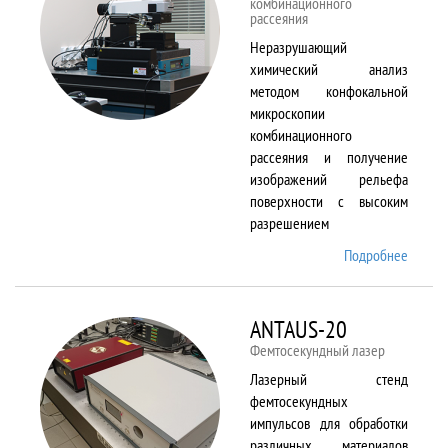
комбинационного
рассеяния
Неразрушающий
химический анализ
методом конфокальной
микроскопии
комбинационного
рассеяния и получение
изображений рельефа
поверхности с высоким
разрешением
Подробнее
о
Alpha
300 AR
ANTAUS-20
Фемтосекундный лазер
Лазерный стенд
фемтосекундных
импульсов для обработки
различных материалов