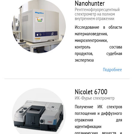
Nanohunter
Рентгенофлуоресцентный
спектрометр на полном
внутреннем отражении
Исследование в области
материаловедения,
микроэлектроники,
контроль состава
продуктов, судебная
экспертиза
Подробнее
о
Nanohu
Nicolet 6700
ИК-Фурье спектрометр
Получение ИК спектров
поглощения и диффузного
отражения для
идентификации
органических веществ и