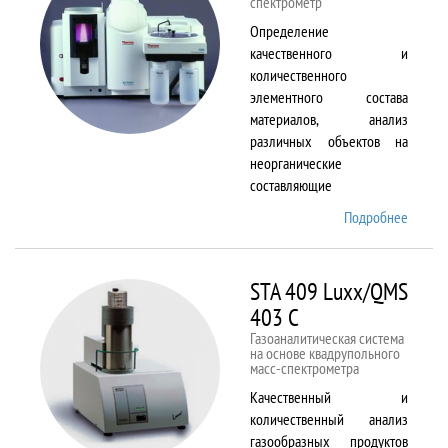
спектрометр
Определение
качественного и
количественного
элементного состава
материалов, анализ
различных объектов на
неорганические
составляющие
Подробнее
о
Solaar
M6
STA 409 Luxx/QMS
403 C
Газоаналитическая система
на основе квадрупольного
масс-спектрометра
Качественный и
количественный анализ
газообразных продуктов