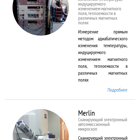
индуцируемого
изменением магнитного
поля, теплоемкости в
различных магнитных
полях
Измерение прямым
методом адиабатического
изменения температуры,
индуцируемого
изменением магнитного
поля, теплоемкости в
различных магнитных
полях
Подробнее
о
MagEq
MMS
Merlin
Сканирующий электронный
автоэмиссионный
микроскоп
Сканирующий электронный