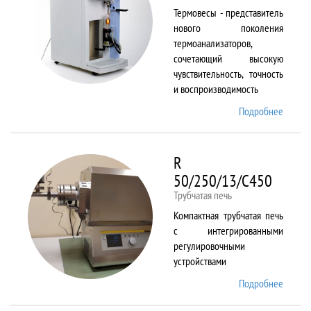
Термовесы - представитель
нового поколения
термоанализаторов,
сочетающий высокую
чувствительность, точность
и воспроизводимость
Подробнее
о
PYRIS
1 TGA
R
50/250/13/C450
Трубчатая печь
Компактная трубчатая печь
с интегрированными
регулировочными
устройствами
Подробнее
о R
50/250