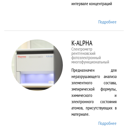
интервале концентраций
Подробнее
о iCAP
6500
Duo
K-ALPHA
Спектрометр
рентгеновский
фотоэлектронный
многофункциональный
Предназначен для
неразрушающего анализа
элементного состава,
эмпирической формулы,
химического и
электронного состояния
атомов, присутствующих в
материале.
Подробнее
о K-