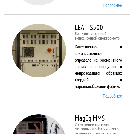
Подробнее
о Kestr
200
Peregr
LEA – S500
Лазерно-искровой
эмиссионной спектрометр
Качественное и
количественное
определение элементного
состава в проводящих и
непроводящих образцах
твердой и
порошкообразной формы.
Подробнее
о LEA
– S500
MagEq MMS
Измерение прямым
методом адиабатического
изменения температуры,