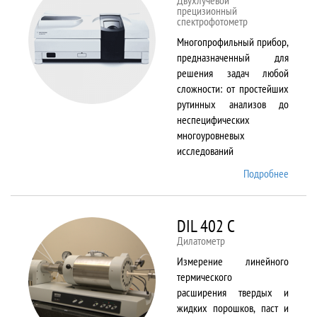
Двухлучевой
прецизионный
спектрофотометр
Многопрофильный прибор,
предназначенный для
решения задач любой
сложности: от простейших
рутинных анализов до
неспецифических
многоуровневых
исследований
Подробнее
о Cary
5000
DIL 402 C
Дилатометр
Измерение линейного
термического
расширения твердых и
жидких порошков, паст и