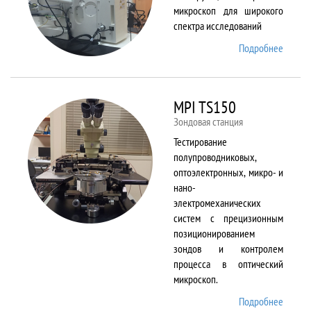
микроскоп для широкого
спектра исследований
Подробнее
о
Merlin
MPI TS150
Зондовая станция
Тестирование
полупроводниковых,
оптоэлектронных, микро- и
нано-
электромеханических
систем с прецизионным
позиционированием
зондов и контролем
процесса в оптический
микроскоп.
Подробнее
о MPI