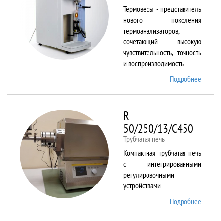
Термовесы - представитель
нового поколения
термоанализаторов,
сочетающий высокую
чувствительность, точность
и воспроизводимость
Подробнее
о
PYRIS
1 TGA
R
50/250/13/C450
Трубчатая печь
Компактная трубчатая печь
с интегрированными
регулировочными
устройствами
Подробнее
о R
50/250