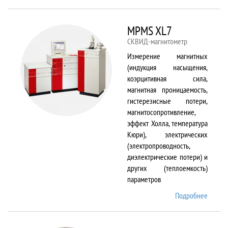
TS150
MPMS XL7
СКВИД-магнитометр
Измерение магнитных
(индукция насыщения,
коэрцитивная сила,
магнитная проницаемость,
гистерезисные потери,
магнитосопротивление,
эффект Холла, температура
Кюри), электрических
(электропроводность,
диэлектрические потери) и
других (теплоемкость)
параметров
Подробнее
о
MPMS
XL7