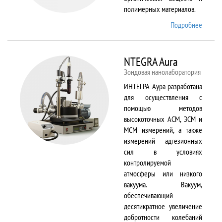
полимерных материалов.
Подробнее
о
Nicolet
6700
NTEGRA Aura
Зондовая нанолаборатория
ИНТЕГРА Аура разработана
для осуществления с
помощью методов
высокоточных АСМ, ЭСМ и
МСМ измерений, а также
измерений адгезионных
сил в условиях
контролируемой
атмосферы или низкого
вакуума. Вакуум,
обеспечивающий
десятикратное увеличение
добротности колебаний