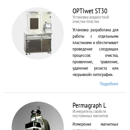
BX61
OPTIwet ST30
Установка жидкостной
очистки пластин
Установка разработана для
работы с отдельными
пластинами и обеспечивает
проведение следующих
процессов: очистка,
проявление, травление,
удаление резиста или
«взрывной» литографии.
Подробнее
о
OPTIw
ST30
Permagraph L
Измеритель свойств
постоянных магнитов
Измерение магнитных