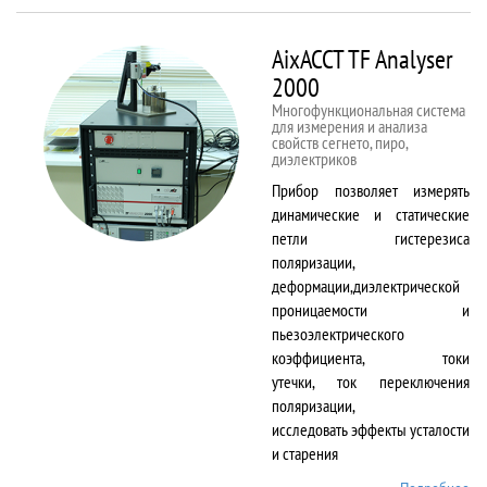
50kNX
AixACCT TF Analyser
2000
Многофункциональная система
для измерения и анализа
свойств сегнето, пиро,
диэлектриков
Прибор позволяет измерять
динамические и статические
петли гистерезиса
поляризации,
деформации,диэлектрической
проницаемости и
пьезоэлектрического
коэффициента, токи
утечки, ток переключения
поляризации,
исследовать эффекты усталости
и старения