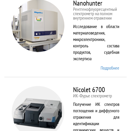
Nanohunter
Рентгенофлуоресцентный
спектрометр на полном
внутреннем отражении
Исследование в области
материаловедения,
микроэлектроники,
контроль состава
продуктов, судебная
экспертиза
Подробнее
о
Nanohu
Nicolet 6700
ИК-Фурье спектрометр
Получение ИК спектров
поглощения и диффузного
отражения для
идентификации
органических веществ и