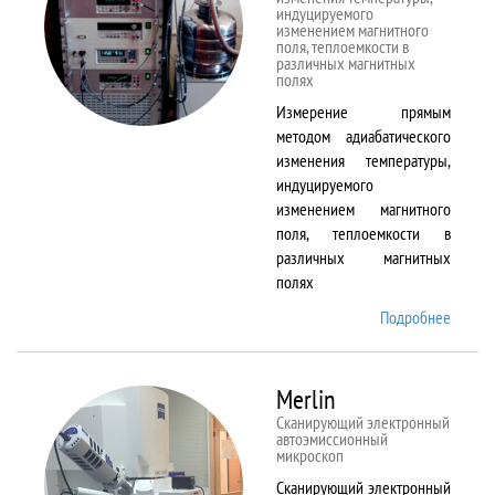
индуцируемого
изменением магнитного
поля, теплоемкости в
различных магнитных
полях
Измерение прямым
методом адиабатического
изменения температуры,
индуцируемого
изменением магнитного
поля, теплоемкости в
различных магнитных
полях
Подробнее
о
MagEq
MMS
Merlin
Сканирующий электронный
автоэмиссионный
микроскоп
Сканирующий электронный