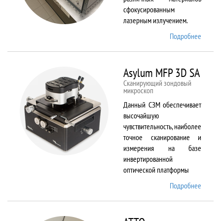
сфокусированным
лазерным излучением.
Подробнее
о
ANTAU
20
Asylum MFP 3D SA
Сканирующий зондовый
микроскоп
Данный СЗМ обеспечивает
высочайшую
чувствительность, наиболее
точное сканирование и
измерения на базе
инвертированной
оптической платформы
Подробнее
о
Asylum
MFP
3D SA