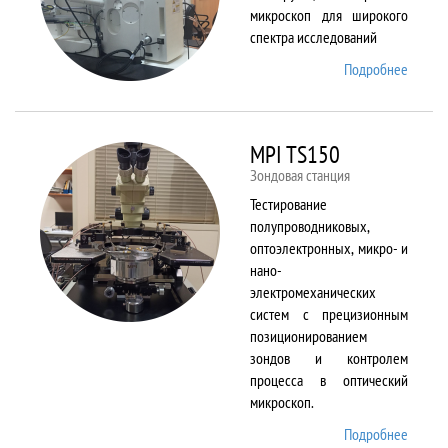
микроскоп для широкого
спектра исследований
Подробнее
о
Merlin
MPI TS150
Зондовая станция
Тестирование
полупроводниковых,
оптоэлектронных, микро- и
нано-
электромеханических
систем с прецизионным
позиционированием
зондов и контролем
процесса в оптический
микроскоп.
Подробнее
о MPI