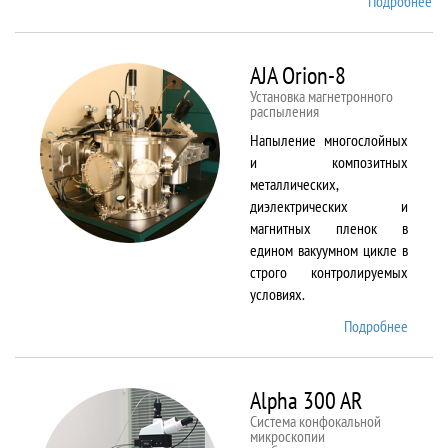
Подробнее
о
Ai
TF
An
AJA Orion-8
20
Установка магнетронного
распыления
Напыление многослойных
и композитных
металлических,
диэлектрических и
магнитных пленок в
едином вакуумном цикле в
строго контролируемых
условиях.
Подробнее
о AJA
Orion-
8
Alpha 300 AR
Система конфокальной
микроскопии