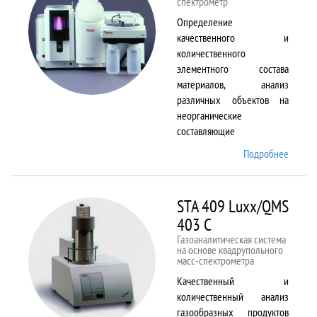
спектрометр
Определение
качественного и
количественного
элементного состава
материалов, анализ
различных объектов на
неорганические
составляющие
Подробнее
о
Solaar
M6
STA 409 Luxx/QMS
403 C
Газоаналитическая система
на основе квадрупольного
масс-спектрометра
Качественный и
количественный анализ
газообразных продуктов