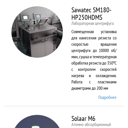
Sawatec SM180-
HP250HDMS
Лабораторная центрифуга
Совмещенная установка
для нанесения резиста со
скоростью вращения
центрифуги до 10000 об/
мин, сушка и температурная
о
обработка резиста до 350
С
с контролем скоростей
нагрева и охлаждения.
Работа с пластинами
диаметрами до 200 мм
Подробнее
о Sawa
SM180
HP250
Solaar M6
Атомно-абсорбционный