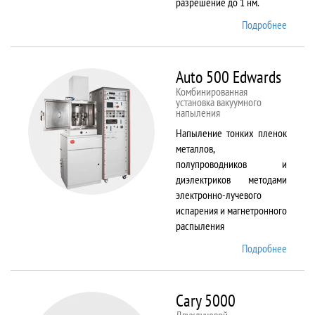
разрешение до 1 нм.
Подробнее
о AURI
CrossB
Auto 500 Edwards
Комбинированная
установка вакуумного
напыления
Напыление тонких пленок
металлов,
полупроводников и
диэлектриков методами
электронно-лучевого
испарения и магнетронного
распыления
Подробнее
о Auto
500
Edward
Cary 5000