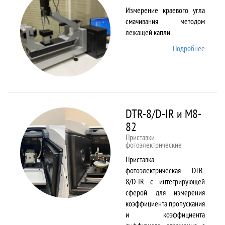
Измерение краевого угла
смачивания методом
лежащей капли
Подробнее
о
DSA25
DTR-8/D-IR и М8-
82
Приставки
фотоэлектрические
Приставка
фотоэлектрическая DTR-
8/D-IR с интегрирующей
сферой для измерения
коэффициента пропускания
и коэффициента