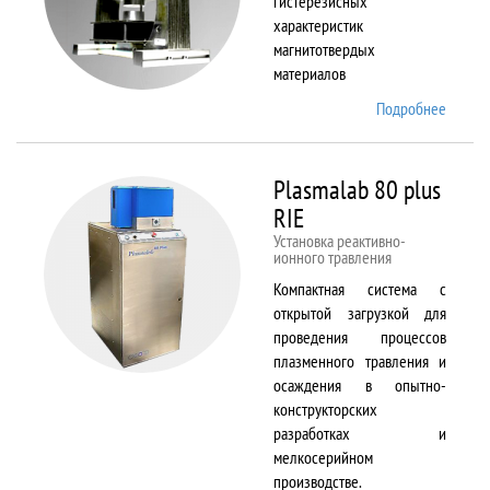
гистерезисных
характеристик
магнитотвердых
материалов
Подробнее
о
Permag
L
Plasmalab 80 plus
RIE
Установка реактивно-
ионного травления
Компактная система с
открытой загрузкой для
проведения процессов
плазменного травления и
осаждения в опытно-
конструкторских
разработках и
мелкосерийном
производстве.