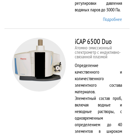
регулировки давления
водяных паров до 3000 Па.
Подробнее
о EVO
LS 10
iCAP 6500 Duo
Атомно-эмиссионный
спектрометр с индуктивно-
связанной плазмой
Определение
качественного и
количественного
элементного состава
материалов.
Элементный состав проб,
включая водные и
неводные растворы, с
одновременным
определением до 40
элементов в широком