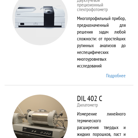
Двухлучевой
прецизионный
спектрофотометр
Многопрофильный прибор,
предназначенный для
решения задач любой
сложности: от простейших
рутинных анализов до
неспецифических
многоуровневых
исследований
Подробнее
о Cary
5000
DIL 402 C
Дилатометр
Измерение линейного
термического
расширения твердых и
жидких порошков, паст и