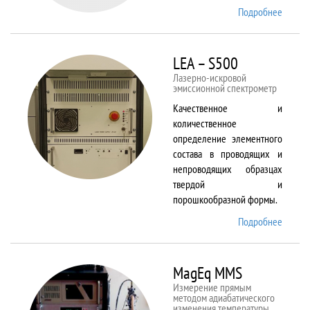
Подробнее
о Kestr
200
Peregr
LEA – S500
Лазерно-искровой
эмиссионной спектрометр
Качественное и
количественное
определение элементного
состава в проводящих и
непроводящих образцах
твердой и
порошкообразной формы.
Подробнее
о LEA
– S500
MagEq MMS
Измерение прямым
методом адиабатического
изменения температуры,