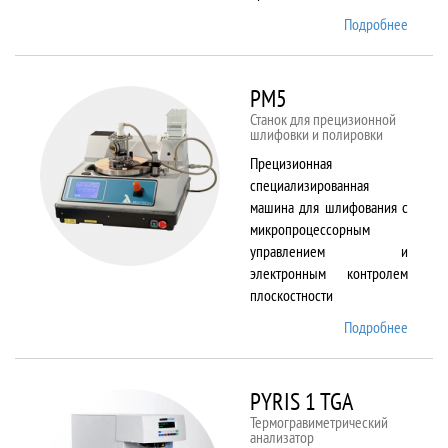
Подробнее
о
Plasma
80 plus
RIE
PM5
Станок для прецизионной
шлифовки и полировки
Прецизионная
специализированная
машина для шлифования с
микропроцессорным
управлением и
электронным контролем
плоскостности
Подробнее
о PM5
PYRIS 1 TGA
Термогравиметрический
анализатор