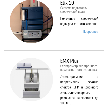
82
Elix 10
Cистема подготовки
сверхчистой воды
Получение сверхчистой
воды реагентного качества
Подробнее
о Elix
10
EMX Plus
Спектрометр электронного
парамагнитного резонанса
Детектирование в
непрерывном режиме
спектра ЭПР и двойного
электронно-ядерного
резонанса на частотах до
100 МГц