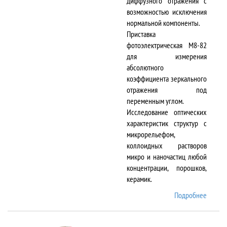
диффузного отражения с
возможностью исключения
нормальной компоненты.
Приставка
фотоэлектрическая М8-82
для измерения
абсолютного
коэффициента зеркального
отражения под
переменным углом.
Исследование оптических
характеристик структур с
микрорельефом,
коллоидных растворов
микро и наночастиц любой
концентрации, порошков,
керамик.
Подробнее
о DTR-
8/D-IR
и М8-