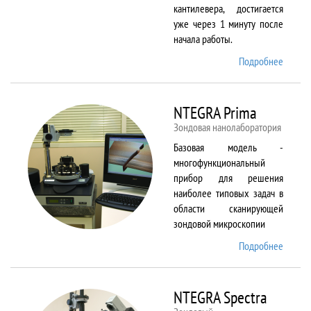
кантилевера, достигается
уже через 1 минуту после
начала работы.
Подробнее
о
NTEGR
Aura
NTEGRA Prima
Зондовая нанолаборатория
Базовая модель -
многофункциональный
прибор для решения
наиболее типовых задач в
области сканирующей
зондовой микроскопии
Подробнее
о
NTEGR
Prima
NTEGRA Spectra