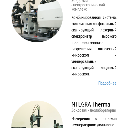
Зондовый
спектроскопический
комплекс
Комбинированная система,
включающая конфокальный
сканирующий лазерный
спектрометр высокого
пространственного
разрешения, оптический
микроскоп и
универсальный
сканирующий зондовый
микроскоп.
Подробнее
о
NTEGR
Spectr
NTEGRA Therma
Зондовая нанолаборатория
Измерения в широком
температурном диапазоне.