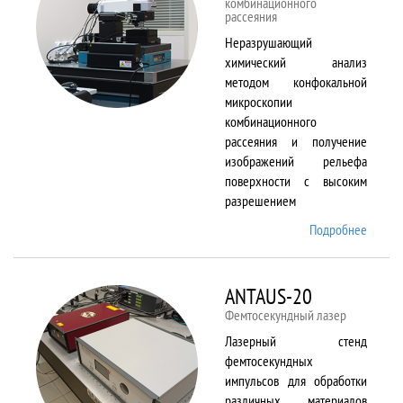
комбинационного
рассеяния
Неразрушающий
химический анализ
методом конфокальной
микроскопии
комбинационного
рассеяния и получение
изображений рельефа
поверхности с высоким
разрешением
Подробнее
о
Alpha
300 AR
ANTAUS-20
Фемтосекундный лазер
Лазерный стенд
фемтосекундных
импульсов для обработки
различных материалов