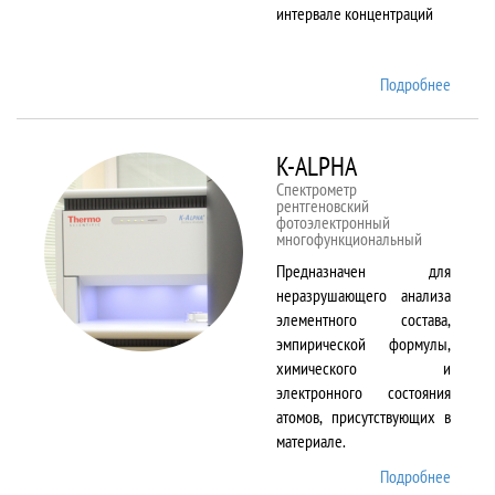
интервале концентраций
Подробнее
о iCAP
6500
Duo
K-ALPHA
Спектрометр
рентгеновский
фотоэлектронный
многофункциональный
Предназначен для
неразрушающего анализа
элементного состава,
эмпирической формулы,
химического и
электронного состояния
атомов, присутствующих в
материале.
Подробнее
о K-