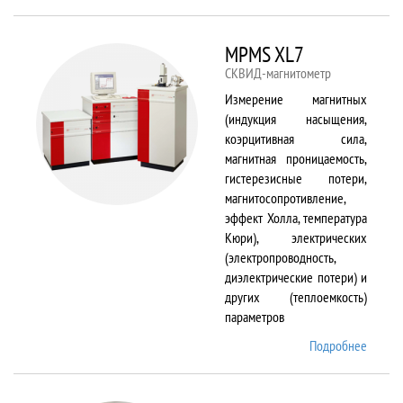
TS150
MPMS XL7
СКВИД-магнитометр
Измерение магнитных
(индукция насыщения,
коэрцитивная сила,
магнитная проницаемость,
гистерезисные потери,
магнитосопротивление,
эффект Холла, температура
Кюри), электрических
(электропроводность,
диэлектрические потери) и
других (теплоемкость)
параметров
Подробнее
о
MPMS
XL7