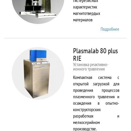
гистерезисных
характеристик
магнитотвердых
материалов
Подробнее
о
Permag
L
Plasmalab 80 plus
RIE
Установка реактивно-
ионного травления
Компактная система с
открытой загрузкой для
проведения процессов
плазменного травления и
осаждения в опытно-
конструкторских
разработках и
мелкосерийном
производстве.