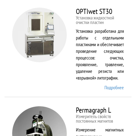
BX61
OPTIwet ST30
Установка жидкостной
очистки пластин
Установка разработана для
работы с отдельными
пластинами и обеспечивает
проведение следующих
процессов: очистка,
проявление, травление,
удаление резиста или
«взрывной» литографии.
Подробнее
о
OPTIw
ST30
Permagraph L
Измеритель свойств
постоянных магнитов
Измерение магнитных