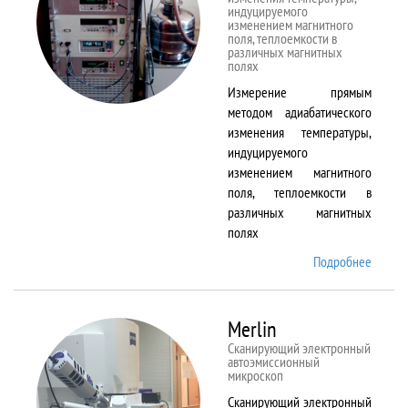
индуцируемого
изменением магнитного
поля, теплоемкости в
различных магнитных
полях
Измерение прямым
методом адиабатического
изменения температуры,
индуцируемого
изменением магнитного
поля, теплоемкости в
различных магнитных
полях
Подробнее
о
MagEq
MMS
Merlin
Сканирующий электронный
автоэмиссионный
микроскоп
Сканирующий электронный