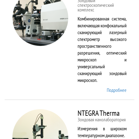
Зондовый
спектроскопический
комплекс
Комбинированная система,
включающая конфокальный
сканирующий лазерный
спектрометр высокого
пространственного
разрешения, оптический
микроскоп и
универсальный
сканирующий зондовый
микроскоп.
Подробнее
о
NTEGR
Spectr
NTEGRA Therma
Зондовая нанолаборатория
Измерения в широком
температурном диапазоне.