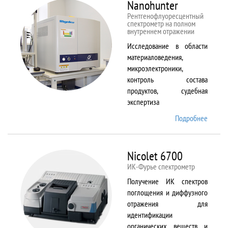
Nanohunter
Рентгенофлуоресцентный
спектрометр на полном
внутреннем отражении
Исследование в области
материаловедения,
микроэлектроники,
контроль состава
продуктов, судебная
экспертиза
Подробнее
о
Nanohu
Nicolet 6700
ИК-Фурье спектрометр
Получение ИК спектров
поглощения и диффузного
отражения для
идентификации
органических веществ и