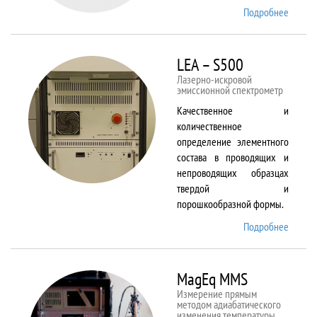
Подробнее
о Kestr
200
Peregr
LEA – S500
Лазерно-искровой
эмиссионной спектрометр
Качественное и
количественное
определение элементного
состава в проводящих и
непроводящих образцах
твердой и
порошкообразной формы.
Подробнее
о LEA
– S500
MagEq MMS
Измерение прямым
методом адиабатического
изменения температуры,