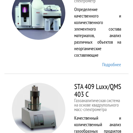
спектрометр
Определение
качественного и
количественного
элементного состава
материалов, анализ
различных объектов на
неорганические
составляющие
Подробнее
о
Solaar
M6
STA 409 Luxx/QMS
403 C
Газоаналитическая система
на основе квадрупольного
масс-спектрометра
Качественный и
количественный анализ
газообразных продуктов