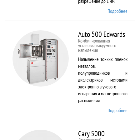
разрешение до 1 нм.
Подробнее
о AURI
CrossB
Auto 500 Edwards
Комбинированная
установка вакуумного
напыления
Напыление тонких пленок
металлов,
полупроводников и
диэлектриков методами
электронно-лучевого
испарения и магнетронного
распыления
Подробнее
о Auto
500
Edward
Cary 5000