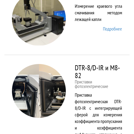
Измерение краевого угла
смачивания методом
лежащей капли
Подробнее
о
DSA25
DTR-8/D-IR и М8-
82
Приставки
фотоэлектрические
Приставка
фотоэлектрическая DTR-
8/D-IR с интегрирующей
сферой для измерения
коэффициента пропускания
и коэффициента