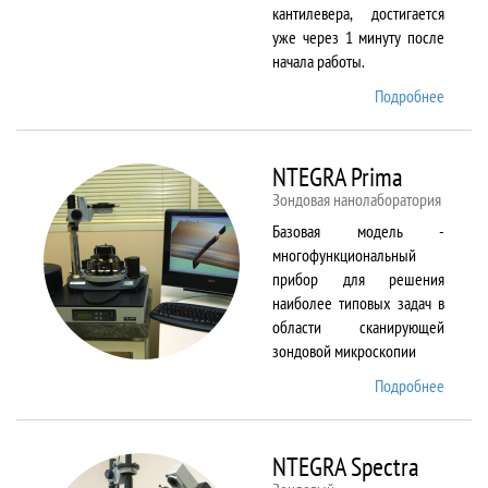
кантилевера, достигается
уже через 1 минуту после
начала работы.
Подробнее
о
NTEGR
Aura
NTEGRA Prima
Зондовая нанолаборатория
Базовая модель -
многофункциональный
прибор для решения
наиболее типовых задач в
области сканирующей
зондовой микроскопии
Подробнее
о
NTEGR
Prima
NTEGRA Spectra