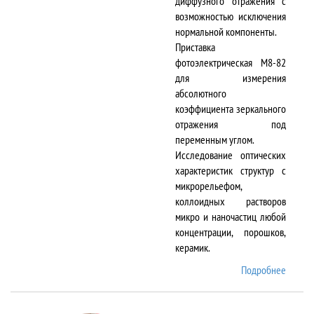
диффузного отражения с
возможностью исключения
нормальной компоненты.
Приставка
фотоэлектрическая М8-82
для измерения
абсолютного
коэффициента зеркального
отражения под
переменным углом.
Исследование оптических
характеристик структур с
микрорельефом,
коллоидных растворов
микро и наночастиц любой
концентрации, порошков,
керамик.
Подробнее
о DTR-
8/D-IR
и М8-