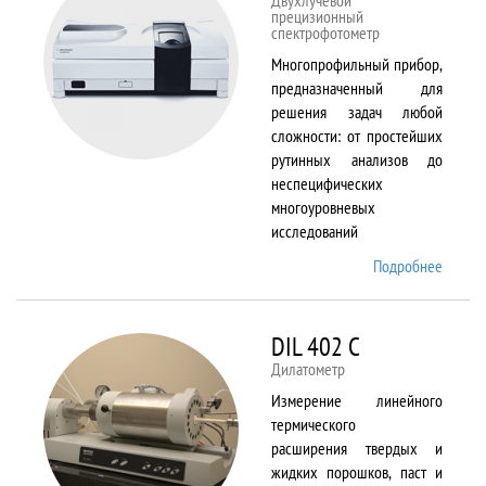
Двухлучевой
прецизионный
спектрофотометр
Многопрофильный прибор,
предназначенный для
решения задач любой
сложности: от простейших
рутинных анализов до
неспецифических
многоуровневых
исследований
Подробнее
о Cary
5000
DIL 402 C
Дилатометр
Измерение линейного
термического
расширения твердых и
жидких порошков, паст и