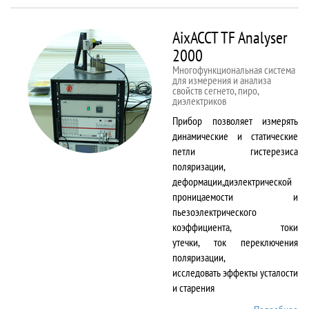
50kNX
AixACCT TF Analyser
2000
Многофункциональная система
для измерения и анализа
свойств сегнето, пиро,
диэлектриков
Прибор позволяет измерять
динамические и статические
петли гистерезиса
поляризации,
деформации,диэлектрической
проницаемости и
пьезоэлектрического
коэффициента, токи
утечки, ток переключения
поляризации,
исследовать эффекты усталости
и старения