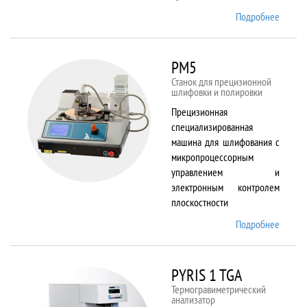
Подробнее
о
Plasma
80 plus
RIE
PM5
Станок для прецизионной
шлифовки и полировки
Прецизионная
специализированная
машина для шлифования с
микропроцессорным
управлением и
электронным контролем
плоскостности
Подробнее
о PM5
PYRIS 1 TGA
Термогравиметрический
анализатор