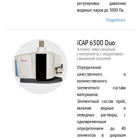
регулировки давления
водяных паров до 3000 Па.
Подробнее
о EVO
LS 10
iCAP 6500 Duo
Атомно-эмиссионный
спектрометр с индуктивно-
связанной плазмой
Определение
качественного и
количественного
элементного состава
материалов.
Элементный состав проб,
включая водные и
неводные растворы, с
одновременным
определением до 40
элементов в широком