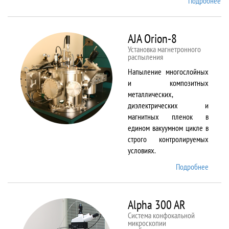
Подробнее
о
Ai
TF
An
AJA Orion-8
20
Установка магнетронного
распыления
Напыление многослойных
и композитных
металлических,
диэлектрических и
магнитных пленок в
едином вакуумном цикле в
строго контролируемых
условиях.
Подробнее
о AJA
Orion-
8
Alpha 300 AR
Система конфокальной
микроскопии