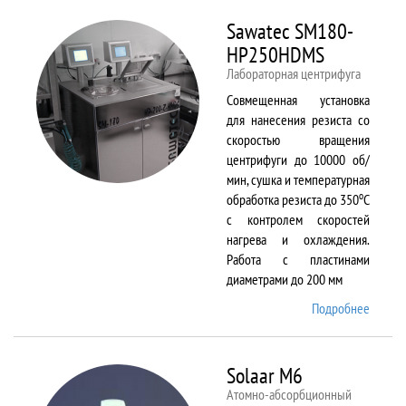
Sawatec SM180-
HP250HDMS
Лабораторная центрифуга
Совмещенная установка
для нанесения резиста со
скоростью вращения
центрифуги до 10000 об/
мин, сушка и температурная
о
обработка резиста до 350
С
с контролем скоростей
нагрева и охлаждения.
Работа с пластинами
диаметрами до 200 мм
Подробнее
о Sawa
SM180
HP250
Solaar M6
Атомно-абсорбционный