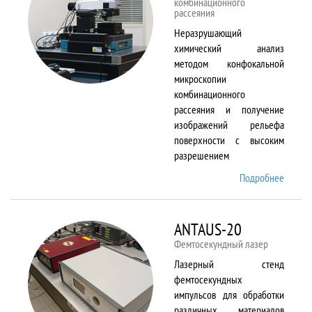
комбинационного
рассеяния
Неразрушающий
химический анализ
методом конфокальной
микроскопии
комбинационного
рассеяния и получение
изображений рельефа
поверхности с высоким
разрешением
Подробнее
о
Alpha
300 AR
ANTAUS-20
Фемтосекундный лазер
Лазерный стенд
фемтосекундных
импульсов для обработки
различных материалов