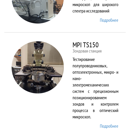
микроскоп для широкого
спектра исследований
Подробнее
о
Merlin
MPI TS150
Зондовая станция
Тестирование
полупроводниковых,
оптоэлектронных, микро- и
нано-
электромеханических
систем с прецизионным
позиционированием
зондов и контролем
процесса в оптический
микроскоп.
Подробнее
о MPI