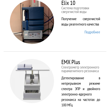
82
Elix 10
Cистема подготовки
сверхчистой воды
Получение сверхчистой
воды реагентного качества
Подробнее
о Elix
10
EMX Plus
Спектрометр электронного
парамагнитного резонанса
Детектирование в
непрерывном режиме
спектра ЭПР и двойного
электронно-ядерного
резонанса на частотах до
100 МГц