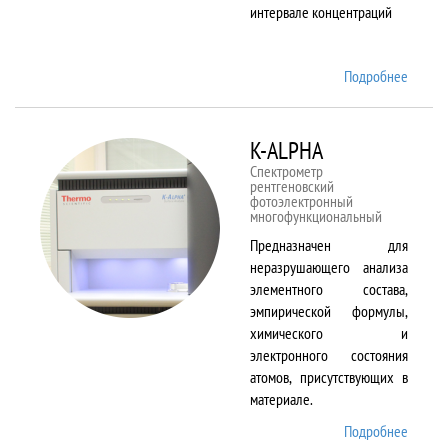
интервале концентраций
Подробнее
о iCAP
6500
Duo
K-ALPHA
Спектрометр
рентгеновский
фотоэлектронный
многофункциональный
Предназначен для
неразрушающего анализа
элементного состава,
эмпирической формулы,
химического и
электронного состояния
атомов, присутствующих в
материале.
Подробнее
о K-