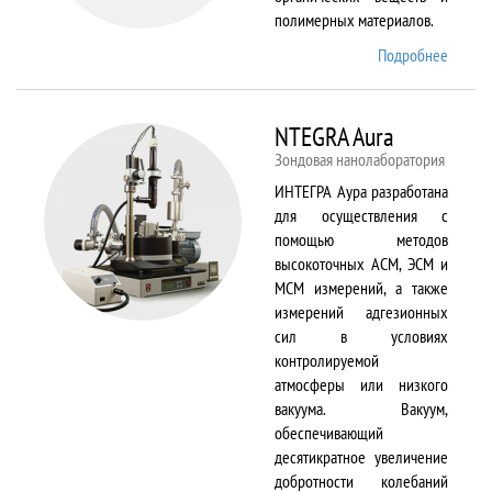
полимерных материалов.
Подробнее
о
Nicolet
6700
NTEGRA Aura
Зондовая нанолаборатория
ИНТЕГРА Аура разработана
для осуществления с
помощью методов
высокоточных АСМ, ЭСМ и
МСМ измерений, а также
измерений адгезионных
сил в условиях
контролируемой
атмосферы или низкого
вакуума. Вакуум,
обеспечивающий
десятикратное увеличение
добротности колебаний