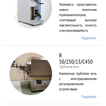
Термовесы - представитель
нового поколения
термоанализаторов,
сочетающий высокую
чувствительность, точность
и воспроизводимость
Подробнее
о
PYRIS
1 TGA
R
50/250/13/C450
Трубчатая печь
Компактная трубчатая печь
с интегрированными
регулировочными
устройствами
Подробнее
о R
50/250