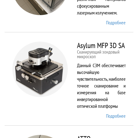
сфокусированным
лазерным излучением.
Подробнее
о
ANTAU
20
Asylum MFP 3D SA
Сканирующий зондовый
микроскоп
Данный СЗМ обеспечивает
высочайшую
чувствительность, наиболее
точное сканирование и
измерения на базе
инвертированной
оптической платформы
Подробнее
о
Asylum
MFP
3D SA