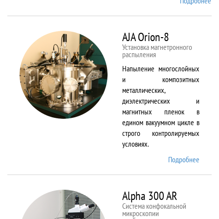
Подробнее
о
Ai
TF
An
AJA Orion-8
20
Установка магнетронного
распыления
Напыление многослойных
и композитных
металлических,
диэлектрических и
магнитных пленок в
едином вакуумном цикле в
строго контролируемых
условиях.
Подробнее
о AJA
Orion-
8
Alpha 300 AR
Система конфокальной
микроскопии