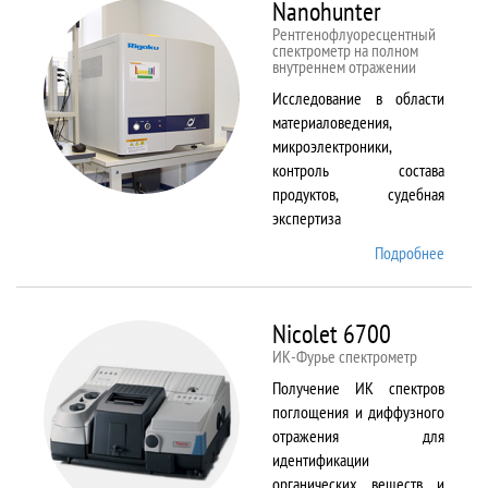
Nanohunter
Рентгенофлуоресцентный
спектрометр на полном
внутреннем отражении
Исследование в области
материаловедения,
микроэлектроники,
контроль состава
продуктов, судебная
экспертиза
Подробнее
о
Nanohu
Nicolet 6700
ИК-Фурье спектрометр
Получение ИК спектров
поглощения и диффузного
отражения для
идентификации
органических веществ и