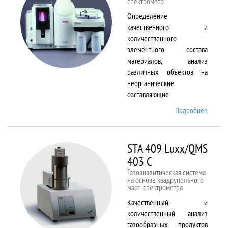
спектрометр
Определение
качественного и
количественного
элементного состава
материалов, анализ
различных объектов на
неорганические
составляющие
Подробнее
о
Solaar
M6
STA 409 Luxx/QMS
403 C
Газоаналитическая система
на основе квадрупольного
масс-спектрометра
Качественный и
количественный анализ
газообразных продуктов