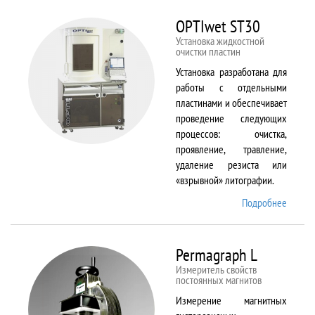
BX61
OPTIwet ST30
Установка жидкостной
очистки пластин
Установка разработана для
работы с отдельными
пластинами и обеспечивает
проведение следующих
процессов: очистка,
проявление, травление,
удаление резиста или
«взрывной» литографии.
Подробнее
о
OPTIw
ST30
Permagraph L
Измеритель свойств
постоянных магнитов
Измерение магнитных