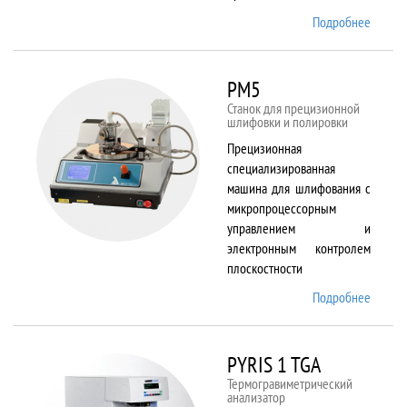
Подробнее
о
Plasma
80 plus
RIE
PM5
Станок для прецизионной
шлифовки и полировки
Прецизионная
специализированная
машина для шлифования с
микропроцессорным
управлением и
электронным контролем
плоскостности
Подробнее
о PM5
PYRIS 1 TGA
Термогравиметрический
анализатор