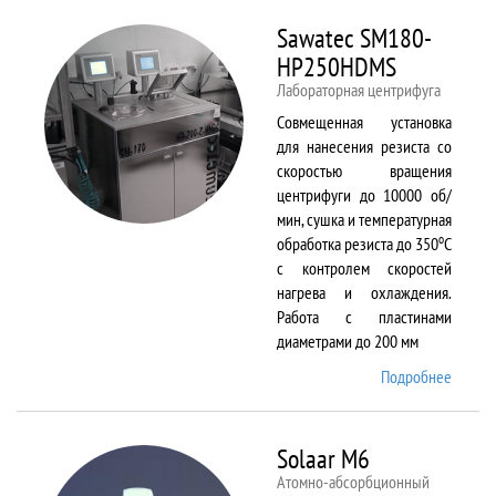
Sawatec SM180-
HP250HDMS
Лабораторная центрифуга
Совмещенная установка
для нанесения резиста со
скоростью вращения
центрифуги до 10000 об/
мин, сушка и температурная
о
обработка резиста до 350
С
с контролем скоростей
нагрева и охлаждения.
Работа с пластинами
диаметрами до 200 мм
Подробнее
о Sawa
SM180
HP250
Solaar M6
Атомно-абсорбционный