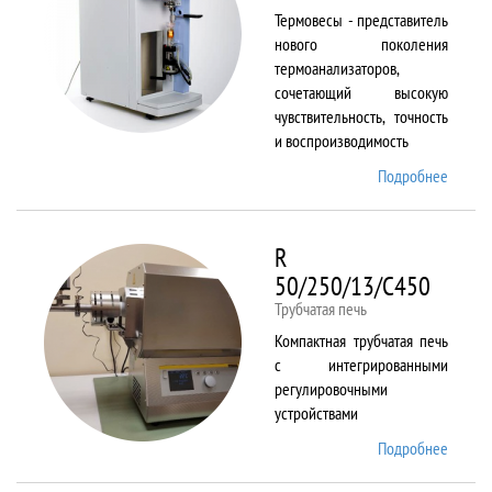
Термовесы - представитель
нового поколения
термоанализаторов,
сочетающий высокую
чувствительность, точность
и воспроизводимость
Подробнее
о
PYRIS
1 TGA
R
50/250/13/C450
Трубчатая печь
Компактная трубчатая печь
с интегрированными
регулировочными
устройствами
Подробнее
о R
50/250