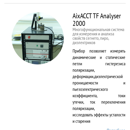
50kNX
AixACCT TF Analyser
2000
Многофункциональная система
для измерения и анализа
свойств сегнето, пиро,
диэлектриков
Прибор позволяет измерять
динамические и статические
петли гистерезиса
поляризации,
деформации,диэлектрической
проницаемости и
пьезоэлектрического
коэффициента, токи
утечки, ток переключения
поляризации,
исследовать эффекты усталости
и старения