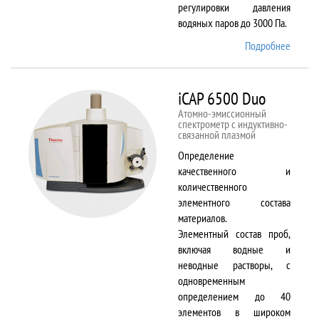
регулировки давления
водяных паров до 3000 Па.
Подробнее
о EVO
LS 10
iCAP 6500 Duo
Атомно-эмиссионный
спектрометр с индуктивно-
связанной плазмой
Определение
качественного и
количественного
элементного состава
материалов.
Элементный состав проб,
включая водные и
неводные растворы, с
одновременным
определением до 40
элементов в широком