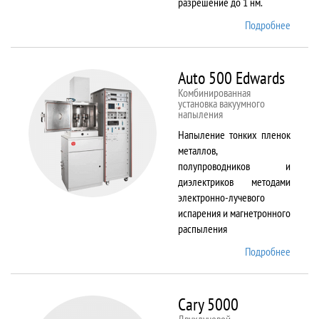
разрешение до 1 нм.
Подробнее
о AURI
CrossB
Auto 500 Edwards
Комбинированная
установка вакуумного
напыления
Напыление тонких пленок
металлов,
полупроводников и
диэлектриков методами
электронно-лучевого
испарения и магнетронного
распыления
Подробнее
о Auto
500
Edward
Cary 5000