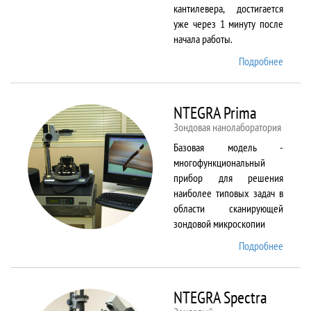
кантилевера, достигается
уже через 1 минуту после
начала работы.
Подробнее
о
NTEGR
Aura
NTEGRA Prima
Зондовая нанолаборатория
Базовая модель -
многофункциональный
прибор для решения
наиболее типовых задач в
области сканирующей
зондовой микроскопии
Подробнее
о
NTEGR
Prima
NTEGRA Spectra