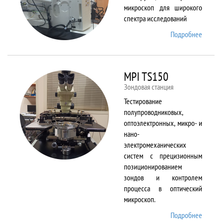
микроскоп для широкого
спектра исследований
Подробнее
о
Merlin
MPI TS150
Зондовая станция
Тестирование
полупроводниковых,
оптоэлектронных, микро- и
нано-
электромеханических
систем с прецизионным
позиционированием
зондов и контролем
процесса в оптический
микроскоп.
Подробнее
о MPI