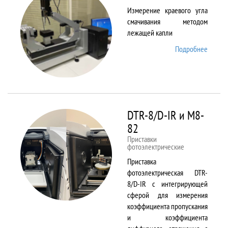
Измерение краевого угла
смачивания методом
лежащей капли
Подробнее
о
DSA25
DTR-8/D-IR и М8-
82
Приставки
фотоэлектрические
Приставка
фотоэлектрическая DTR-
8/D-IR с интегрирующей
сферой для измерения
коэффициента пропускания
и коэффициента