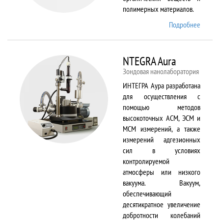
полимерных материалов.
Подробнее
о
Nicolet
6700
NTEGRA Aura
Зондовая нанолаборатория
ИНТЕГРА Аура разработана
для осуществления с
помощью методов
высокоточных АСМ, ЭСМ и
МСМ измерений, а также
измерений адгезионных
сил в условиях
контролируемой
атмосферы или низкого
вакуума. Вакуум,
обеспечивающий
десятикратное увеличение
добротности колебаний