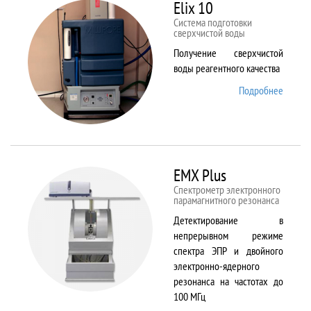
82
Elix 10
Cистема подготовки
сверхчистой воды
Получение сверхчистой
воды реагентного качества
Подробнее
о Elix
10
EMX Plus
Спектрометр электронного
парамагнитного резонанса
Детектирование в
непрерывном режиме
спектра ЭПР и двойного
электронно-ядерного
резонанса на частотах до
100 МГц