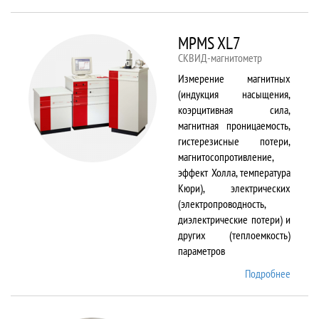
TS150
MPMS XL7
СКВИД-магнитометр
Измерение магнитных
(индукция насыщения,
коэрцитивная сила,
магнитная проницаемость,
гистерезисные потери,
магнитосопротивление,
эффект Холла, температура
Кюри), электрических
(электропроводность,
диэлектрические потери) и
других (теплоемкость)
параметров
Подробнее
о
MPMS
XL7