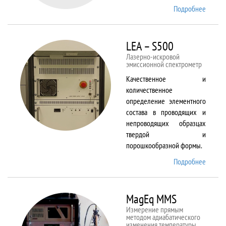
Подробнее
о Kestr
200
Peregr
LEA – S500
Лазерно-искровой
эмиссионной спектрометр
Качественное и
количественное
определение элементного
состава в проводящих и
непроводящих образцах
твердой и
порошкообразной формы.
Подробнее
о LEA
– S500
MagEq MMS
Измерение прямым
методом адиабатического
изменения температуры,