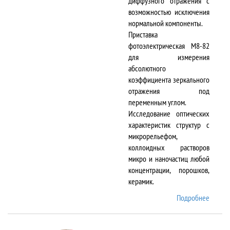
диффузного отражения с
возможностью исключения
нормальной компоненты.
Приставка
фотоэлектрическая М8-82
для измерения
абсолютного
коэффициента зеркального
отражения под
переменным углом.
Исследование оптических
характеристик структур с
микрорельефом,
коллоидных растворов
микро и наночастиц любой
концентрации, порошков,
керамик.
Подробнее
о DTR-
8/D-IR
и М8-