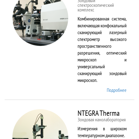
Зондовый
спектроскопический
комплекс
Комбинированная система,
включающая конфокальный
сканирующий лазерный
спектрометр высокого
пространственного
разрешения, оптический
микроскоп и
универсальный
сканирующий зондовый
микроскоп.
Подробнее
о
NTEGR
Spectr
NTEGRA Therma
Зондовая нанолаборатория
Измерения в широком
температурном диапазоне.