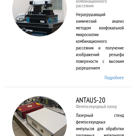
комбинационного
рассеяния
Неразрушающий
химический анализ
методом конфокальной
микроскопии
комбинационного
рассеяния и получение
изображений рельефа
поверхности с высоким
разрешением
Подробнее
о
Alpha
300 AR
ANTAUS-20
Фемтосекундный лазер
Лазерный стенд
фемтосекундных
импульсов для обработки
различных материалов