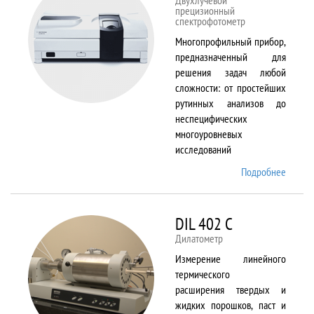
Двухлучевой
прецизионный
спектрофотометр
Многопрофильный прибор,
предназначенный для
решения задач любой
сложности: от простейших
рутинных анализов до
неспецифических
многоуровневых
исследований
Подробнее
о Cary
5000
DIL 402 C
Дилатометр
Измерение линейного
термического
расширения твердых и
жидких порошков, паст и