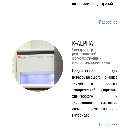
интервале концентраций
Подробнее
о iCAP
6500
Duo
K-ALPHA
Спектрометр
рентгеновский
фотоэлектронный
многофункциональный
Предназначен для
неразрушающего анализа
элементного состава,
эмпирической формулы,
химического и
электронного состояния
атомов, присутствующих в
материале.
Подробнее
о K-