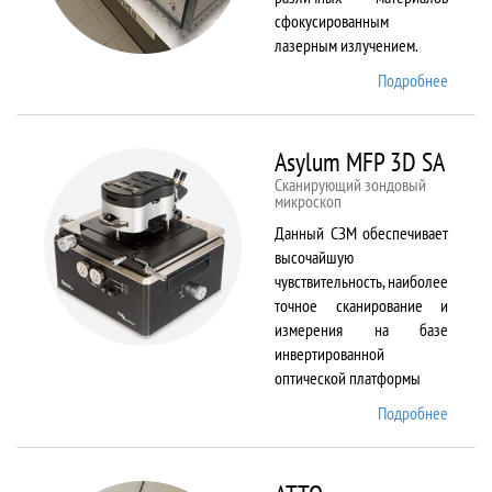
сфокусированным
лазерным излучением.
Подробнее
о
ANTAU
20
Asylum MFP 3D SA
Сканирующий зондовый
микроскоп
Данный СЗМ обеспечивает
высочайшую
чувствительность, наиболее
точное сканирование и
измерения на базе
инвертированной
оптической платформы
Подробнее
о
Asylum
MFP
3D SA