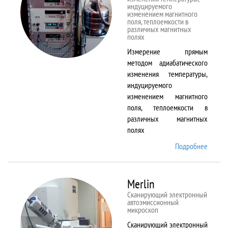
индуцируемого
изменением магнитного
поля, теплоемкости в
различных магнитных
полях
Измерение прямым
методом адиабатического
изменения температуры,
индуцируемого
изменением магнитного
поля, теплоемкости в
различных магнитных
полях
Подробнее
о
MagEq
MMS
Merlin
Сканирующий электронный
автоэмиссионный
микроскоп
Сканирующий электронный