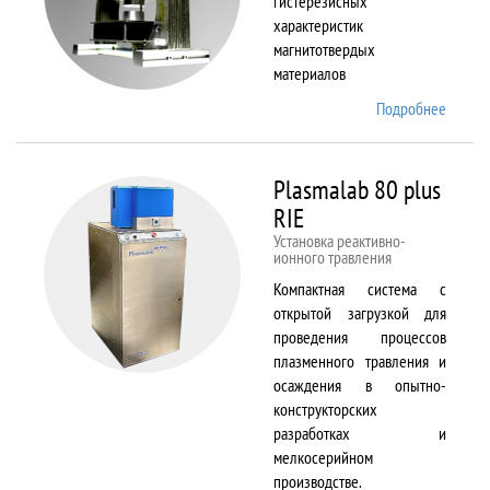
гистерезисных
характеристик
магнитотвердых
материалов
Подробнее
о
Permag
L
Plasmalab 80 plus
RIE
Установка реактивно-
ионного травления
Компактная система с
открытой загрузкой для
проведения процессов
плазменного травления и
осаждения в опытно-
конструкторских
разработках и
мелкосерийном
производстве.