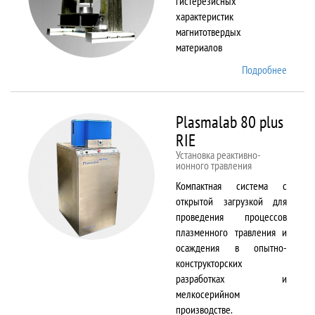
гистерезисных
характеристик
магнитотвердых
материалов
Подробнее
о
Permag
L
Plasmalab 80 plus
RIE
Установка реактивно-
ионного травления
Компактная система с
открытой загрузкой для
проведения процессов
плазменного травления и
осаждения в опытно-
конструкторских
разработках и
мелкосерийном
производстве.