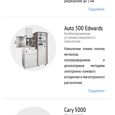
разрешение до 1 нм.
Подробнее
о AURI
CrossB
Auto 500 Edwards
Комбинированная
установка вакуумного
напыления
Напыление тонких пленок
металлов,
полупроводников и
диэлектриков методами
электронно-лучевого
испарения и магнетронного
распыления
Подробнее
о Auto
500
Edward
Cary 5000