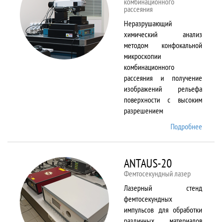
комбинационного
рассеяния
Неразрушающий
химический анализ
методом конфокальной
микроскопии
комбинационного
рассеяния и получение
изображений рельефа
поверхности с высоким
разрешением
Подробнее
о
Alpha
300 AR
ANTAUS-20
Фемтосекундный лазер
Лазерный стенд
фемтосекундных
импульсов для обработки
различных материалов