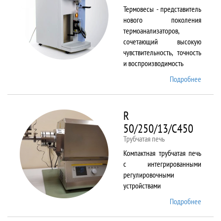
Термовесы - представитель
нового поколения
термоанализаторов,
сочетающий высокую
чувствительность, точность
и воспроизводимость
Подробнее
о
PYRIS
1 TGA
R
50/250/13/C450
Трубчатая печь
Компактная трубчатая печь
с интегрированными
регулировочными
устройствами
Подробнее
о R
50/250