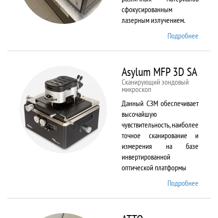
сфокусированным
лазерным излучением.
Подробнее
о
ANTAU
20
Asylum MFP 3D SA
Сканирующий зондовый
микроскоп
Данный СЗМ обеспечивает
высочайшую
чувствительность, наиболее
точное сканирование и
измерения на базе
инвертированной
оптической платформы
Подробнее
о
Asylum
MFP
3D SA