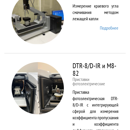
Измерение краевого угла
смачивания методом
лежащей капли
Подробнее
о
DSA25
DTR-8/D-IR и М8-
82
Приставки
фотоэлектрические
Приставка
фотоэлектрическая DTR-
8/D-IR с интегрирующей
сферой для измерения
коэффициента пропускания
и коэффициента