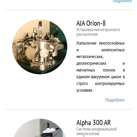
Подробнее
о
Ai
TF
An
AJA Orion-8
20
Установка магнетронного
распыления
Напыление многослойных
и композитных
металлических,
диэлектрических и
магнитных пленок в
едином вакуумном цикле в
строго контролируемых
условиях.
Подробнее
о AJA
Orion-
8
Alpha 300 AR
Система конфокальной
микроскопии