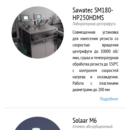
Sawatec SM180-
HP250HDMS
Лабораторная центрифуга
Совмещенная установка
для нанесения резиста со
скоростью вращения
центрифуги до 10000 об/
мин, сушка и температурная
о
обработка резиста до 350
С
с контролем скоростей
нагрева и охлаждения.
Работа с пластинами
диаметрами до 200 мм
Подробнее
о Sawa
SM180
HP250
Solaar M6
Атомно-абсорбционный