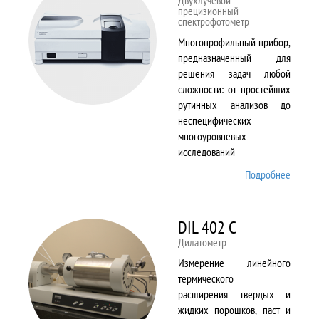
Двухлучевой
прецизионный
спектрофотометр
Многопрофильный прибор,
предназначенный для
решения задач любой
сложности: от простейших
рутинных анализов до
неспецифических
многоуровневых
исследований
Подробнее
о Cary
5000
DIL 402 C
Дилатометр
Измерение линейного
термического
расширения твердых и
жидких порошков, паст и