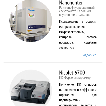
Nanohunter
Рентгенофлуоресцентный
спектрометр на полном
внутреннем отражении
Исследование в области
материаловедения,
микроэлектроники,
контроль состава
продуктов, судебная
экспертиза
Подробнее
о
Nanohu
Nicolet 6700
ИК-Фурье спектрометр
Получение ИК спектров
поглощения и диффузного
отражения для
идентификации
органических веществ и