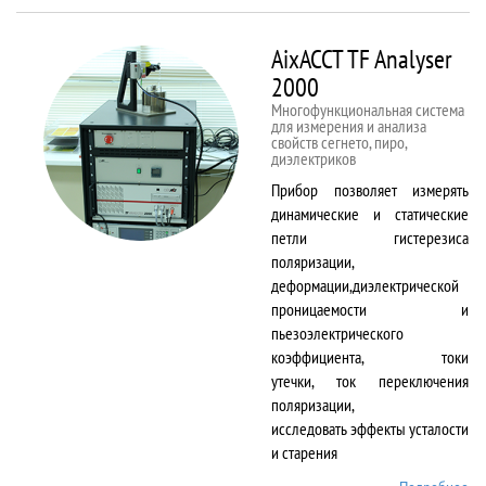
50kNX
AixACCT TF Analyser
2000
Многофункциональная система
для измерения и анализа
свойств сегнето, пиро,
диэлектриков
Прибор позволяет измерять
динамические и статические
петли гистерезиса
поляризации,
деформации,диэлектрической
проницаемости и
пьезоэлектрического
коэффициента, токи
утечки, ток переключения
поляризации,
исследовать эффекты усталости
и старения