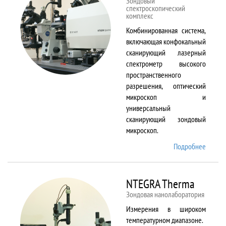
Зондовый
спектроскопический
комплекс
Комбинированная система,
включающая конфокальный
сканирующий лазерный
спектрометр высокого
пространственного
разрешения, оптический
микроскоп и
универсальный
сканирующий зондовый
микроскоп.
Подробнее
о
NTEGR
Spectr
NTEGRA Therma
Зондовая нанолаборатория
Измерения в широком
температурном диапазоне.