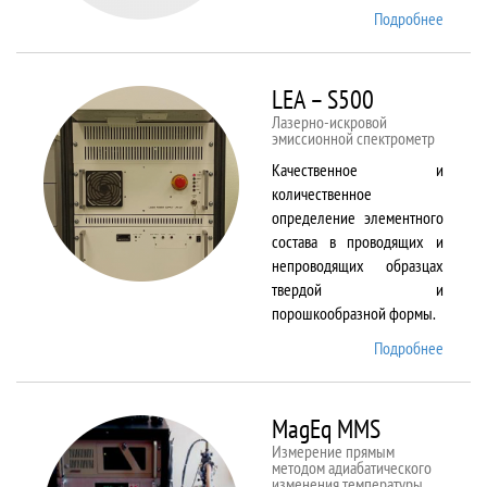
Подробнее
о Kestr
200
Peregr
LEA – S500
Лазерно-искровой
эмиссионной спектрометр
Качественное и
количественное
определение элементного
состава в проводящих и
непроводящих образцах
твердой и
порошкообразной формы.
Подробнее
о LEA
– S500
MagEq MMS
Измерение прямым
методом адиабатического
изменения температуры,