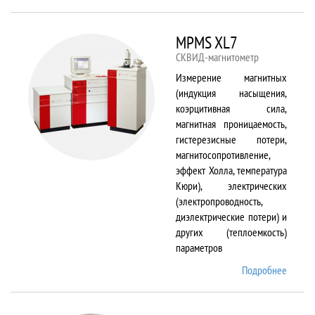
TS150
MPMS XL7
СКВИД-магнитометр
Измерение магнитных
(индукция насыщения,
коэрцитивная сила,
магнитная проницаемость,
гистерезисные потери,
магнитосопротивление,
эффект Холла, температура
Кюри), электрических
(электропроводность,
диэлектрические потери) и
других (теплоемкость)
параметров
Подробнее
о
MPMS
XL7