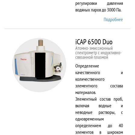
регулировки давления
водяных паров до 3000 Па.
Подробнее
о EVO
LS 10
iCAP 6500 Duo
Атомно-эмиссионный
спектрометр с индуктивно-
связанной плазмой
Определение
качественного и
количественного
элементного состава
материалов.
Элементный состав проб,
включая водные и
неводные растворы, с
одновременным
определением до 40
элементов в широком