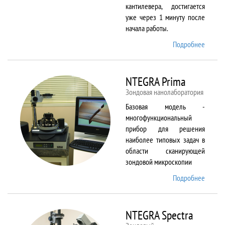
кантилевера, достигается
уже через 1 минуту после
начала работы.
Подробнее
о
NTEGR
Aura
NTEGRA Prima
Зондовая нанолаборатория
Базовая модель -
многофункциональный
прибор для решения
наиболее типовых задач в
области сканирующей
зондовой микроскопии
Подробнее
о
NTEGR
Prima
NTEGRA Spectra