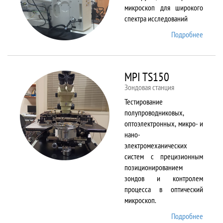
микроскоп для широкого
спектра исследований
Подробнее
о
Merlin
MPI TS150
Зондовая станция
Тестирование
полупроводниковых,
оптоэлектронных, микро- и
нано-
электромеханических
систем с прецизионным
позиционированием
зондов и контролем
процесса в оптический
микроскоп.
Подробнее
о MPI