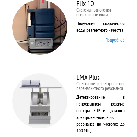
82
Elix 10
Cистема подготовки
сверхчистой воды
Получение сверхчистой
воды реагентного качества
Подробнее
о Elix
10
EMX Plus
Спектрометр электронного
парамагнитного резонанса
Детектирование в
непрерывном режиме
спектра ЭПР и двойного
электронно-ядерного
резонанса на частотах до
100 МГц