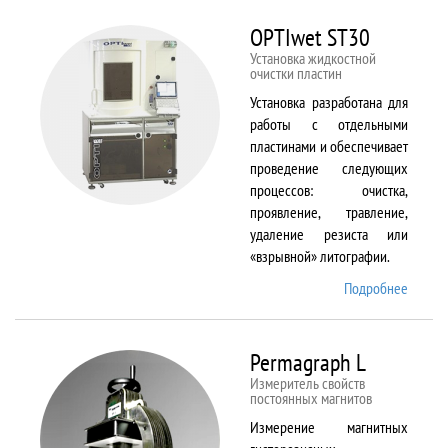
BX61
OPTIwet ST30
Установка жидкостной
очистки пластин
Установка разработана для
работы с отдельными
пластинами и обеспечивает
проведение следующих
процессов: очистка,
проявление, травление,
удаление резиста или
«взрывной» литографии.
Подробнее
о
OPTIw
ST30
Permagraph L
Измеритель свойств
постоянных магнитов
Измерение магнитных