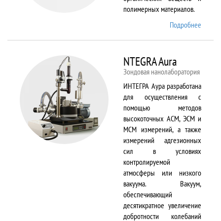
полимерных материалов.
Подробнее
о
Nicolet
6700
NTEGRA Aura
Зондовая нанолаборатория
ИНТЕГРА Аура разработана
для осуществления с
помощью методов
высокоточных АСМ, ЭСМ и
МСМ измерений, а также
измерений адгезионных
сил в условиях
контролируемой
атмосферы или низкого
вакуума. Вакуум,
обеспечивающий
десятикратное увеличение
добротности колебаний