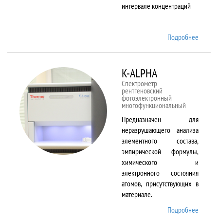
интервале концентраций
Подробнее
о iCAP
6500
Duo
K-ALPHA
Спектрометр
рентгеновский
фотоэлектронный
многофункциональный
Предназначен для
неразрушающего анализа
элементного состава,
эмпирической формулы,
химического и
электронного состояния
атомов, присутствующих в
материале.
Подробнее
о K-