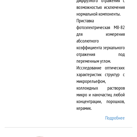
диффузного отражения с
возможностью исключения
нормальной компоненты.
Приставка
фотоэлектрическая М8-82
для измерения
абсолютного
коэффициента зеркального
отражения под
переменным углом.
Исследование оптических
характеристик структур с
микрорельефом,
коллоидных растворов
микро и наночастиц любой
концентрации, порошков,
керамик.
Подробнее
о DTR-
8/D-IR
и М8-