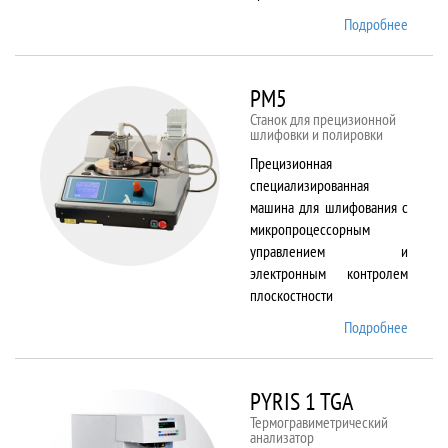
Подробнее
о
Plasma
80 plus
RIE
PM5
Станок для прецизионной
шлифовки и полировки
Прецизионная
специализированная
машина для шлифования с
микропроцессорным
управлением и
электронным контролем
плоскостности
Подробнее
о PM5
PYRIS 1 TGA
Термогравиметрический
анализатор