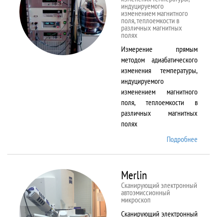
индуцируемого
изменением магнитного
поля, теплоемкости в
различных магнитных
полях
Измерение прямым
методом адиабатического
изменения температуры,
индуцируемого
изменением магнитного
поля, теплоемкости в
различных магнитных
полях
Подробнее
о
MagEq
MMS
Merlin
Сканирующий электронный
автоэмиссионный
микроскоп
Сканирующий электронный