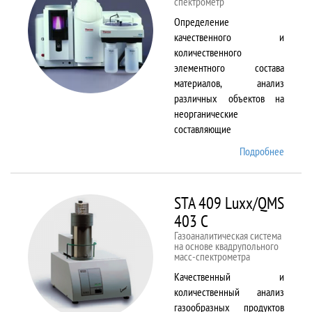
спектрометр
Определение
качественного и
количественного
элементного состава
материалов, анализ
различных объектов на
неорганические
составляющие
Подробнее
о
Solaar
M6
STA 409 Luxx/QMS
403 C
Газоаналитическая система
на основе квадрупольного
масс-спектрометра
Качественный и
количественный анализ
газообразных продуктов