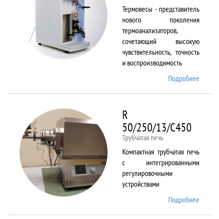
Термовесы - представитель
нового поколения
термоанализаторов,
сочетающий высокую
чувствительность, точность
и воспроизводимость
Подробнее
о
PYRIS
1 TGA
R
50/250/13/C450
Трубчатая печь
Компактная трубчатая печь
с интегрированными
регулировочными
устройствами
Подробнее
о R
50/250