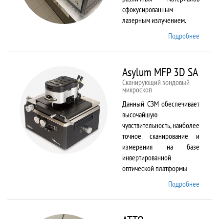
сфокусированным
лазерным излучением.
Подробнее
о
ANTAU
20
Asylum MFP 3D SA
Сканирующий зондовый
микроскоп
Данный СЗМ обеспечивает
высочайшую
чувствительность, наиболее
точное сканирование и
измерения на базе
инвертированной
оптической платформы
Подробнее
о
Asylum
MFP
3D SA