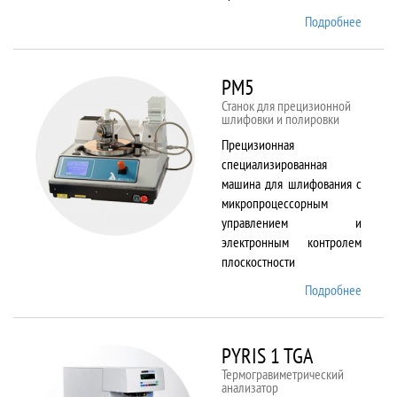
Подробнее
о
Plasma
80 plus
RIE
PM5
Станок для прецизионной
шлифовки и полировки
Прецизионная
специализированная
машина для шлифования с
микропроцессорным
управлением и
электронным контролем
плоскостности
Подробнее
о PM5
PYRIS 1 TGA
Термогравиметрический
анализатор