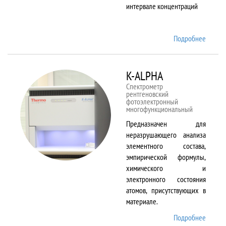
интервале концентраций
Подробнее
о iCAP
6500
Duo
K-ALPHA
Спектрометр
рентгеновский
фотоэлектронный
многофункциональный
Предназначен для
неразрушающего анализа
элементного состава,
эмпирической формулы,
химического и
электронного состояния
атомов, присутствующих в
материале.
Подробнее
о K-