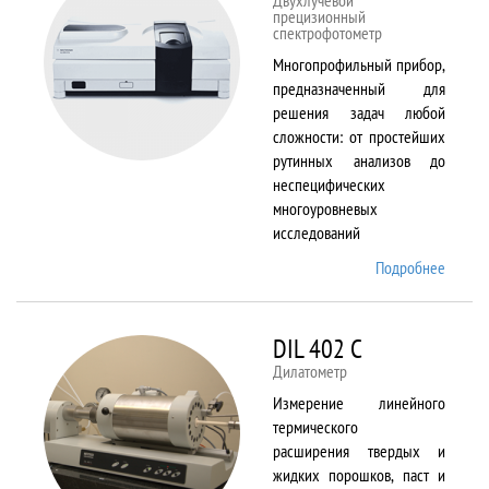
Двухлучевой
прецизионный
спектрофотометр
Многопрофильный прибор,
предназначенный для
решения задач любой
сложности: от простейших
рутинных анализов до
неспецифических
многоуровневых
исследований
Подробнее
о Cary
5000
DIL 402 C
Дилатометр
Измерение линейного
термического
расширения твердых и
жидких порошков, паст и