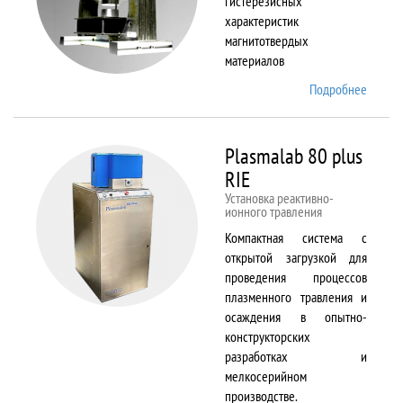
гистерезисных
характеристик
магнитотвердых
материалов
Подробнее
о
Permag
L
Plasmalab 80 plus
RIE
Установка реактивно-
ионного травления
Компактная система с
открытой загрузкой для
проведения процессов
плазменного травления и
осаждения в опытно-
конструкторских
разработках и
мелкосерийном
производстве.