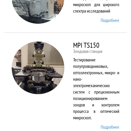
микроскоп для широкого
спектра исследований
Подробнее
о
Merlin
MPI TS150
Зондовая станция
Тестирование
полупроводниковых,
оптоэлектронных, микро- и
нано-
электромеханических
систем с прецизионным
позиционированием
зондов и контролем
процесса в оптический
микроскоп.
Подробнее
о MPI