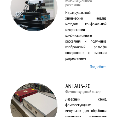
комбинационного
рассеяния
Неразрушающий
химический анализ
методом конфокальной
микроскопии
комбинационного
рассеяния и получение
изображений рельефа
поверхности с высоким
разрешением
Подробнее
о
Alpha
300 AR
ANTAUS-20
Фемтосекундный лазер
Лазерный стенд
фемтосекундных
импульсов для обработки
различных материалов