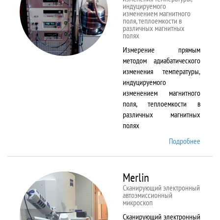
индуцируемого
изменением магнитного
поля, теплоемкости в
различных магнитных
полях
Измерение прямым
методом адиабатического
изменения температуры,
индуцируемого
изменением магнитного
поля, теплоемкости в
различных магнитных
полях
Подробнее
о
MagEq
MMS
Merlin
Сканирующий электронный
автоэмиссионный
микроскоп
Сканирующий электронный