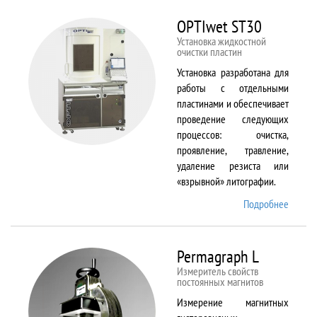
BX61
OPTIwet ST30
Установка жидкостной
очистки пластин
Установка разработана для
работы с отдельными
пластинами и обеспечивает
проведение следующих
процессов: очистка,
проявление, травление,
удаление резиста или
«взрывной» литографии.
Подробнее
о
OPTIw
ST30
Permagraph L
Измеритель свойств
постоянных магнитов
Измерение магнитных