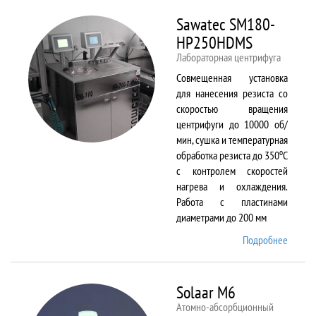
Sawatec SM180-
HP250HDMS
Лабораторная центрифуга
Совмещенная установка
для нанесения резиста со
скоростью вращения
центрифуги до 10000 об/
мин, сушка и температурная
о
обработка резиста до 350
С
с контролем скоростей
нагрева и охлаждения.
Работа с пластинами
диаметрами до 200 мм
Подробнее
о Sawa
SM180
HP250
Solaar M6
Атомно-абсорбционный