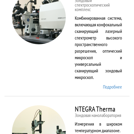
Зондовый
спектроскопический
комплекс
Комбинированная система,
включающая конфокальный
сканирующий лазерный
спектрометр высокого
пространственного
разрешения, оптический
микроскоп и
универсальный
сканирующий зондовый
микроскоп.
Подробнее
о
NTEGR
Spectr
NTEGRA Therma
Зондовая нанолаборатория
Измерения в широком
температурном диапазоне.