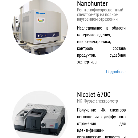
Nanohunter
Рентгенофлуоресцентный
спектрометр на полном
внутреннем отражении
Исследование в области
материаловедения,
микроэлектроники,
контроль состава
продуктов, судебная
экспертиза
Подробнее
о
Nanohu
Nicolet 6700
ИК-Фурье спектрометр
Получение ИК спектров
поглощения и диффузного
отражения для
идентификации
органических веществ и