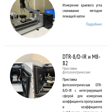
Измерение краевого угла
смачивания методом
лежащей капли
Подробнее
о
DSA25
DTR-8/D-IR и М8-
82
Приставки
фотоэлектрические
Приставка
фотоэлектрическая DTR-
8/D-IR с интегрирующей
сферой для измерения
коэффициента пропускания
и коэффициента