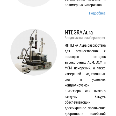
полимерных материалов.
Подробнее
о
Nicolet
6700
NTEGRA Aura
Зондовая нанолаборатория
ИНТЕГРА Аура разработана
для осуществления с
помощью методов
высокоточных АСМ, ЭСМ и
МСМ измерений, а также
измерений адгезионных
сил в условиях
контролируемой
атмосферы или низкого
вакуума. Вакуум,
обеспечивающий
десятикратное увеличение
добротности колебаний