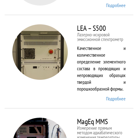
Подробнее
о Kestr
200
Peregr
LEA – S500
Лазерно-искровой
эмиссионной спектрометр
Качественное и
количественное
определение элементного
состава в проводящих и
непроводящих образцах
твердой и
порошкообразной формы.
Подробнее
о LEA
– S500
MagEq MMS
Измерение прямым
методом адиабатического
изменения температуры,