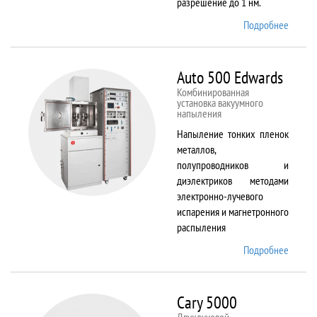
разрешение до 1 нм.
Подробнее
о AURI
CrossB
Auto 500 Edwards
Комбинированная
установка вакуумного
напыления
Напыление тонких пленок
металлов,
полупроводников и
диэлектриков методами
электронно-лучевого
испарения и магнетронного
распыления
Подробнее
о Auto
500
Edward
Cary 5000