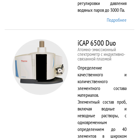
регулировки давления
водяных паров до 3000 Па.
Подробнее
о EVO
LS 10
iCAP 6500 Duo
Атомно-эмиссионный
спектрометр с индуктивно-
связанной плазмой
Определение
качественного и
количественного
элементного состава
материалов.
Элементный состав проб,
включая водные и
неводные растворы, с
одновременным
определением до 40
элементов в широком