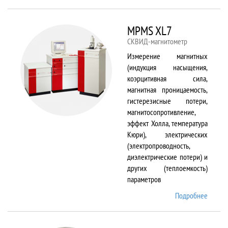
TS150
MPMS XL7
СКВИД-магнитометр
Измерение магнитных
(индукция насыщения,
коэрцитивная сила,
магнитная проницаемость,
гистерезисные потери,
магнитосопротивление,
эффект Холла, температура
Кюри), электрических
(электропроводность,
диэлектрические потери) и
других (теплоемкость)
параметров
Подробнее
о
MPMS
XL7