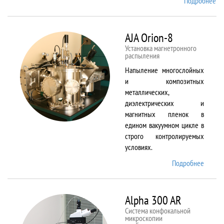
Подробнее
о
Ai
TF
An
AJA Orion-8
20
Установка магнетронного
распыления
Напыление многослойных
и композитных
металлических,
диэлектрических и
магнитных пленок в
едином вакуумном цикле в
строго контролируемых
условиях.
Подробнее
о AJA
Orion-
8
Alpha 300 AR
Система конфокальной
микроскопии