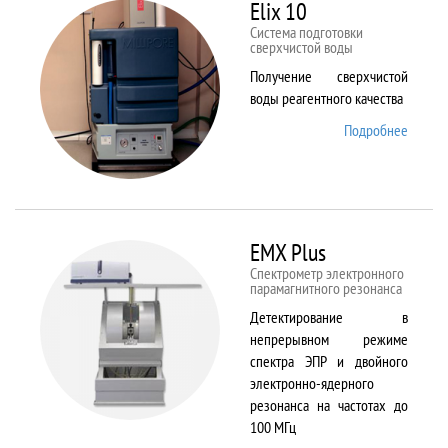
82
Elix 10
Cистема подготовки
сверхчистой воды
Получение сверхчистой
воды реагентного качества
Подробнее
о Elix
10
EMX Plus
Спектрометр электронного
парамагнитного резонанса
Детектирование в
непрерывном режиме
спектра ЭПР и двойного
электронно-ядерного
резонанса на частотах до
100 МГц