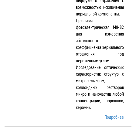
диффузного отражения с
возможностью исключения
нормальной компоненты.
Приставка
фотоэлектрическая М8-82
для измерения
абсолютного
коэффициента зеркального
отражения под
переменным углом.
Исследование оптических
характеристик структур с
микрорельефом,
коллоидных растворов
микро и наночастиц любой
концентрации, порошков,
керамик.
Подробнее
о DTR-
8/D-IR
и М8-