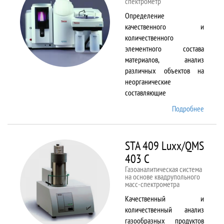
спектрометр
Определение
качественного и
количественного
элементного состава
материалов, анализ
различных объектов на
неорганические
составляющие
Подробнее
о
Solaar
M6
STA 409 Luxx/QMS
403 C
Газоаналитическая система
на основе квадрупольного
масс-спектрометра
Качественный и
количественный анализ
газообразных продуктов