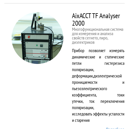
50kNX
AixACCT TF Analyser
2000
Многофункциональная система
для измерения и анализа
свойств сегнето, пиро,
диэлектриков
Прибор позволяет измерять
динамические и статические
петли гистерезиса
поляризации,
деформации,диэлектрической
проницаемости и
пьезоэлектрического
коэффициента, токи
утечки, ток переключения
поляризации,
исследовать эффекты усталости
и старения