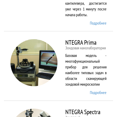
кантилевера, достигается
уже через 1 минуту после
начала работы.
Подробнее
о
NTEGR
Aura
NTEGRA Prima
Зондовая нанолаборатория
Базовая модель -
многофункциональный
прибор для решения
наиболее типовых задач в
области сканирующей
зондовой микроскопии
Подробнее
о
NTEGR
Prima
NTEGRA Spectra