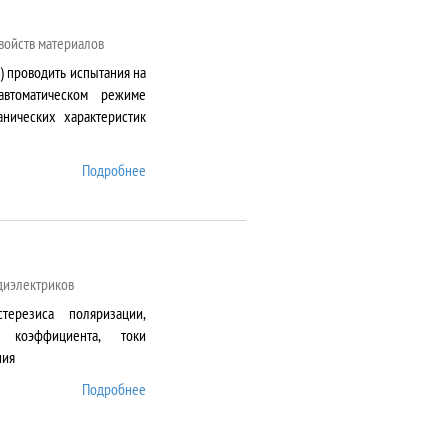
войств материалов
) проводить испытания на
автоматическом режиме
нических характеристик
Подробнее
о AG-50kNXD
 диэлектриков
терезиса поляризации,
о коэффициента, токи
ния
Подробнее
о AixACCT TF Analyser
2000