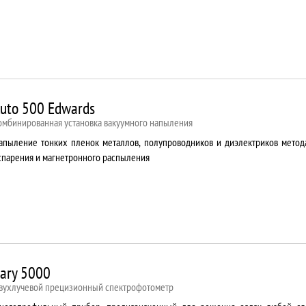
uto 500 Edwards
омбинированная установка вакуумного напыления
апыление тонких пленок металлов, полупроводников и диэлектриков метод
спарения и магнетронного распыления
ary 5000
вухлучевой прецизионный спектрофотометр