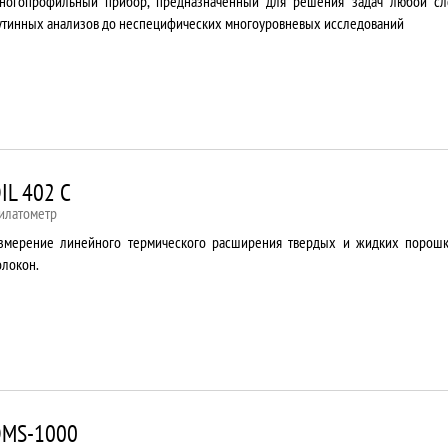
ногопрофильный прибор, предназначенный для решения задач любой сл
утинных анализов до неспецифических многоуровневых исследований
IL 402 C
илатометр
змерение линейного термического расширения твердых и жидких порошко
олокон.
DMS-1000