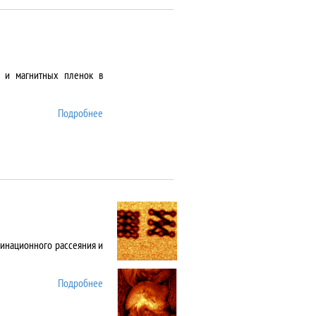
х и магнитных пленок в
Подробнее
о AJA Orion-8
инационного рассеяния и
Подробнее
о Alpha 300 AR