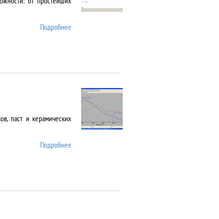
ожности: от простейших
Подробнее
о Cary 5000
в, паст и керамических
Подробнее
о DIL 402 C