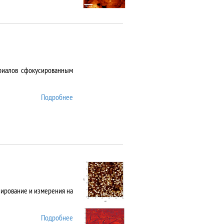
риалов сфокусированным
Подробнее
о ANTAUS-20
нирование и измерения на
Подробнее
о Asylum MFP 3D SA