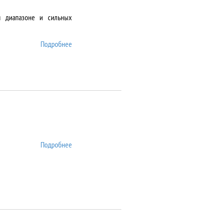
м диапазоне и сильных
Подробнее
о DMS-1000
Подробнее
о DSA25S