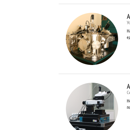
A
У
Н
е
A
С
Н
п