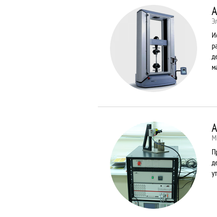
A
Э
И
р
д
м
A
М
П
д
у