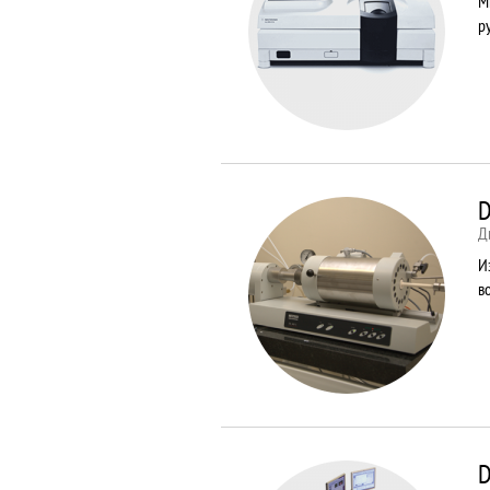
М
р
D
Д
И
в