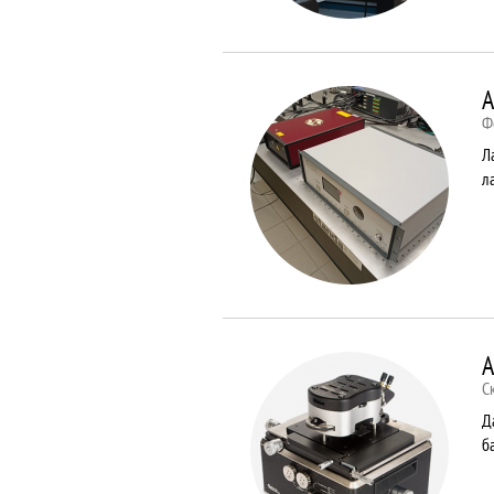
A
Ф
Л
л
A
С
Д
б