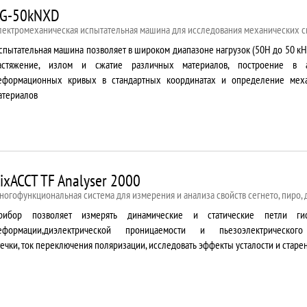
G-50kNXD
лектромеханическая испытательная машина для исследования механических с
спытательная машина позволяет в широком диапазоне нагрузок (50Н до 50 кН
астяжение, излом и сжатие различных материалов, построение в 
еформационных кривых в стандартных координатах и определение меха
атериалов
ixACCT TF Analyser 2000
ногофункциональная система для измерения и анализа свойств сегнето, пиро,
рибор позволяет измерять динамические и статические петли гис
еформации,диэлектрической проницаемости и пьезоэлектрическог
течки, ток переключения поляризации, исследовать эффекты усталости и старе