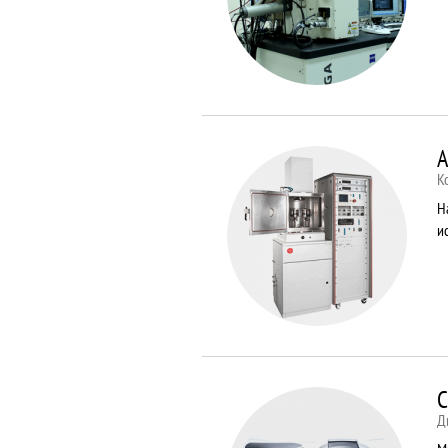
A
К
Н
и
C
Д