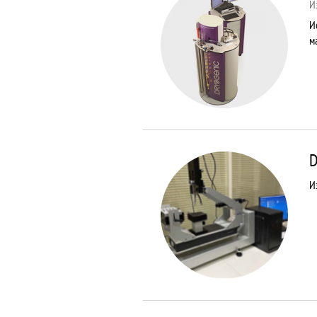
И
И
м
D
И