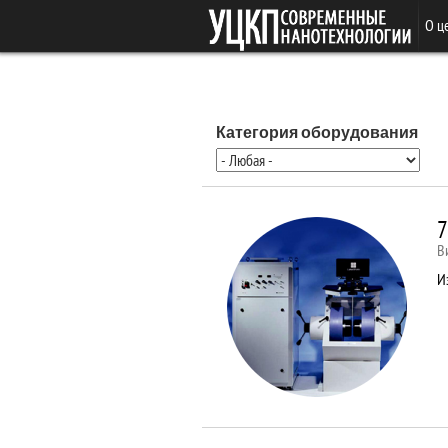
Перейти к основному содержанию
О ц
Категория оборудования
7
В
И