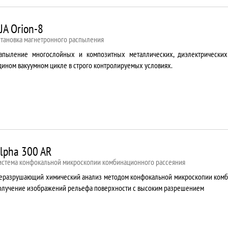
JA Orion-8
становка магнетронного распыления
апыление многослойных и композитных металлических, диэлектрически
дином вакуумном цикле в строго контролируемых условиях.
lpha 300 AR
истема конфокальной микроскопии комбинационного рассеяния
еразрушающий химический анализ методом конфокальной микроскопии комб
олучение изображений рельефа поверхности с высоким разрешением