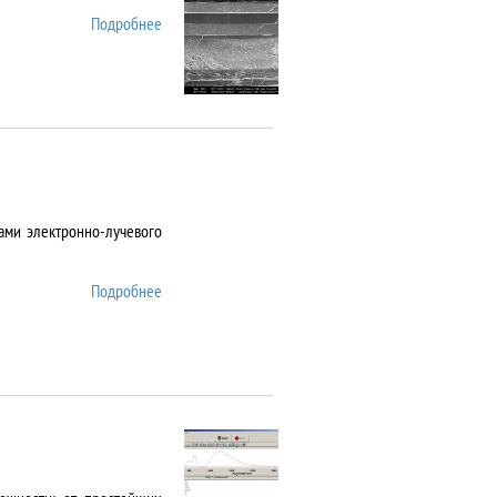
Подробнее
о AURIGA CrossBeam
ами электронно-лучевого
Подробнее
о Auto 500 Edwards