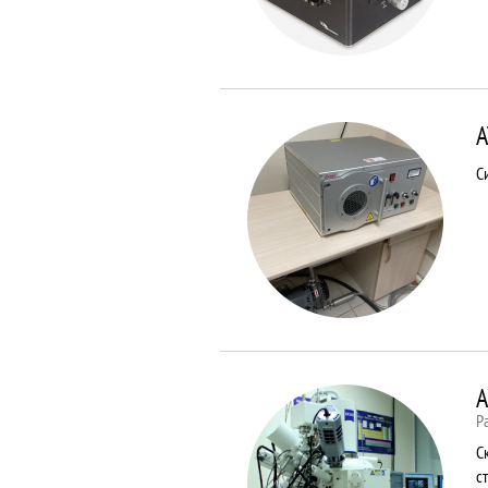
A
С
A
Р
С
с