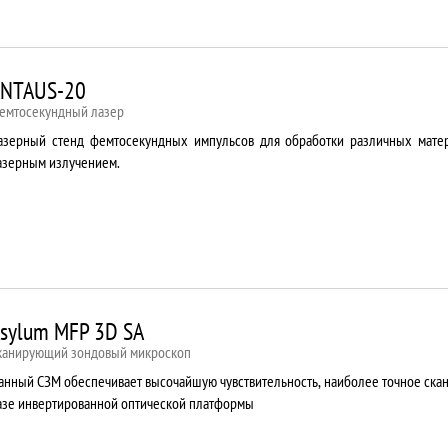
NTAUS-20
емтосекундный лазер
азерный стенд фемтосекундных импульсов для обработки различных мате
азерным излучением.
sylum MFP 3D SA
канирующий зондовый микроскоп
анный СЗМ обеспечивает высочайшую чувствительность, наиболее точное ска
азе инвертированной оптической платформы