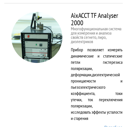
50kNX
AixACCT TF Analyser
2000
Многофункциональная система
для измерения и анализа
свойств сегнето, пиро,
диэлектриков
Прибор позволяет измерять
динамические и статические
петли гистерезиса
поляризации,
деформации,диэлектрической
проницаемости и
пьезоэлектрического
коэффициента, токи
утечки, ток переключения
поляризации,
исследовать эффекты усталости
и старения