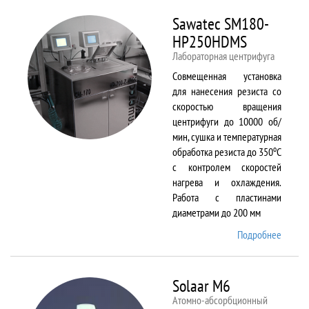
Sawatec SM180-
HP250HDMS
Лабораторная центрифуга
Совмещенная установка
для нанесения резиста со
скоростью вращения
центрифуги до 10000 об/
мин, сушка и температурная
о
обработка резиста до 350
С
с контролем скоростей
нагрева и охлаждения.
Работа с пластинами
диаметрами до 200 мм
Подробнее
о Sawa
SM180
HP250
Solaar M6
Атомно-абсорбционный