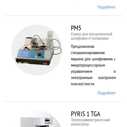
Подробнее
о
Plasma
80 plus
RIE
PM5
Станок для прецизионной
шлифовки и полировки
Прецизионная
специализированная
машина для шлифования с
микропроцессорным
управлением и
электронным контролем
плоскостности
Подробнее
о PM5
PYRIS 1 TGA
Термогравиметрический
анализатор