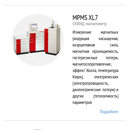
TS150
MPMS XL7
СКВИД-магнитометр
Измерение магнитных
(индукция насыщения,
коэрцитивная сила,
магнитная проницаемость,
гистерезисные потери,
магнитосопротивление,
эффект Холла, температура
Кюри), электрических
(электропроводность,
диэлектрические потери) и
других (теплоемкость)
параметров
Подробнее
о
MPMS
XL7