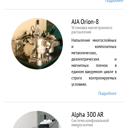
Подробнее
о
Ai
TF
An
AJA Orion-8
20
Установка магнетронного
распыления
Напыление многослойных
и композитных
металлических,
диэлектрических и
магнитных пленок в
едином вакуумном цикле в
строго контролируемых
условиях.
Подробнее
о AJA
Orion-
8
Alpha 300 AR
Система конфокальной
микроскопии