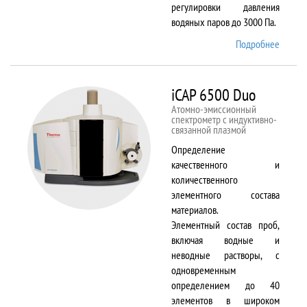
регулировки давления
водяных паров до 3000 Па.
Подробнее
о EVO
LS 10
iCAP 6500 Duo
Атомно-эмиссионный
спектрометр с индуктивно-
связанной плазмой
Определение
качественного и
количественного
элементного состава
материалов.
Элементный состав проб,
включая водные и
неводные растворы, с
одновременным
определением до 40
элементов в широком