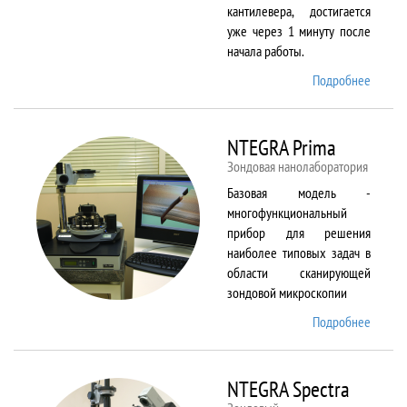
кантилевера, достигается
уже через 1 минуту после
начала работы.
Подробнее
о
NTEGR
Aura
NTEGRA Prima
Зондовая нанолаборатория
Базовая модель -
многофункциональный
прибор для решения
наиболее типовых задач в
области сканирующей
зондовой микроскопии
Подробнее
о
NTEGR
Prima
NTEGRA Spectra