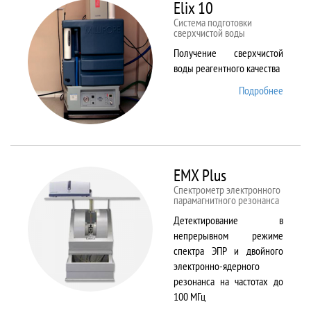
82
Elix 10
Cистема подготовки
сверхчистой воды
Получение сверхчистой
воды реагентного качества
Подробнее
о Elix
10
EMX Plus
Спектрометр электронного
парамагнитного резонанса
Детектирование в
непрерывном режиме
спектра ЭПР и двойного
электронно-ядерного
резонанса на частотах до
100 МГц