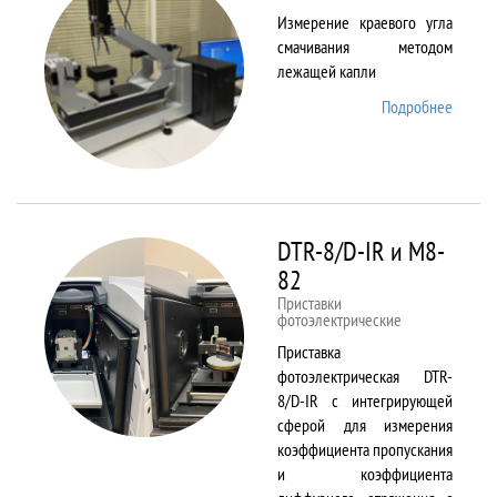
Измерение краевого угла
смачивания методом
лежащей капли
Подробнее
о
DSA25
DTR-8/D-IR и М8-
82
Приставки
фотоэлектрические
Приставка
фотоэлектрическая DTR-
8/D-IR с интегрирующей
сферой для измерения
коэффициента пропускания
и коэффициента