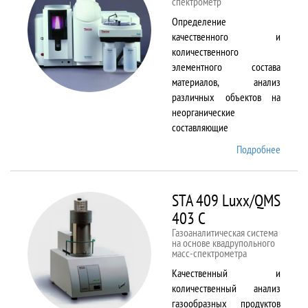
спектрометр
Определение
качественного и
количественного
элементного состава
материалов, анализ
различных объектов на
неорганические
составляющие
Подробнее
о
Solaar
M6
STA 409 Luxx/QMS
403 C
Газоаналитическая система
на основе квадрупольного
масс-спектрометра
Качественный и
количественный анализ
газообразных продуктов