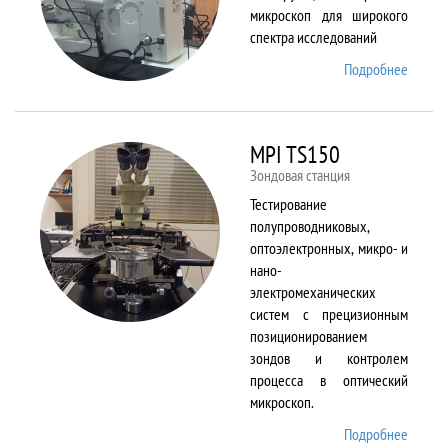
микроскоп для широкого
спектра исследований
Подробнее
о
Merlin
MPI TS150
Зондовая станция
Тестирование
полупроводниковых,
оптоэлектронных, микро- и
нано-
электромеханических
систем с прецизионным
позиционированием
зондов и контролем
процесса в оптический
микроскоп.
Подробнее
о MPI