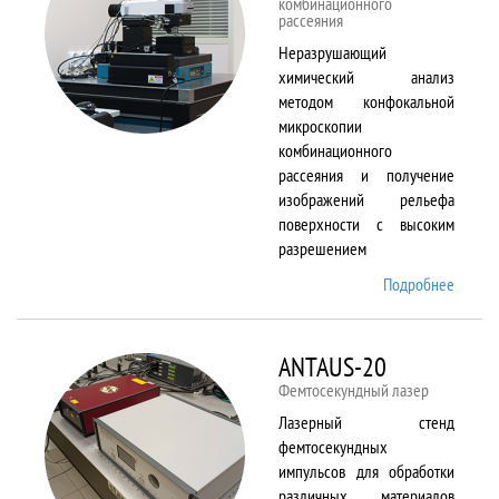
комбинационного
рассеяния
Неразрушающий
химический анализ
методом конфокальной
микроскопии
комбинационного
рассеяния и получение
изображений рельефа
поверхности с высоким
разрешением
Подробнее
о
Alpha
300 AR
ANTAUS-20
Фемтосекундный лазер
Лазерный стенд
фемтосекундных
импульсов для обработки
различных материалов