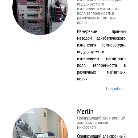
индуцируемого
изменением магнитного
поля, теплоемкости в
различных магнитных
полях
Измерение прямым
методом адиабатического
изменения температуры,
индуцируемого
изменением магнитного
поля, теплоемкости в
различных магнитных
полях
Подробнее
о
MagEq
MMS
Merlin
Сканирующий электронный
автоэмиссионный
микроскоп
Сканирующий электронный