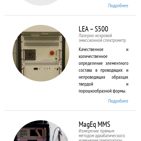
Подробнее
о Kestr
200
Peregr
LEA – S500
Лазерно-искровой
эмиссионной спектрометр
Качественное и
количественное
определение элементного
состава в проводящих и
непроводящих образцах
твердой и
порошкообразной формы.
Подробнее
о LEA
– S500
MagEq MMS
Измерение прямым
методом адиабатического
изменения температуры,