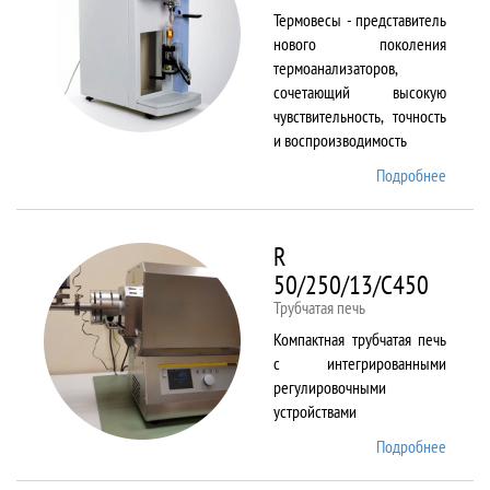
Термовесы - представитель
нового поколения
термоанализаторов,
сочетающий высокую
чувствительность, точность
и воспроизводимость
Подробнее
о
PYRIS
1 TGA
R
50/250/13/C450
Трубчатая печь
Компактная трубчатая печь
с интегрированными
регулировочными
устройствами
Подробнее
о R
50/250