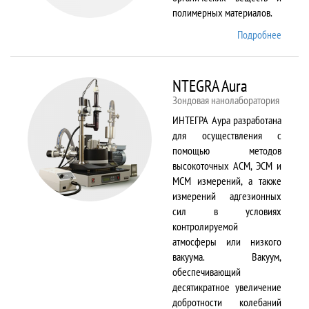
полимерных материалов.
Подробнее
о
Nicolet
6700
NTEGRA Aura
Зондовая нанолаборатория
ИНТЕГРА Аура разработана
для осуществления с
помощью методов
высокоточных АСМ, ЭСМ и
МСМ измерений, а также
измерений адгезионных
сил в условиях
контролируемой
атмосферы или низкого
вакуума. Вакуум,
обеспечивающий
десятикратное увеличение
добротности колебаний