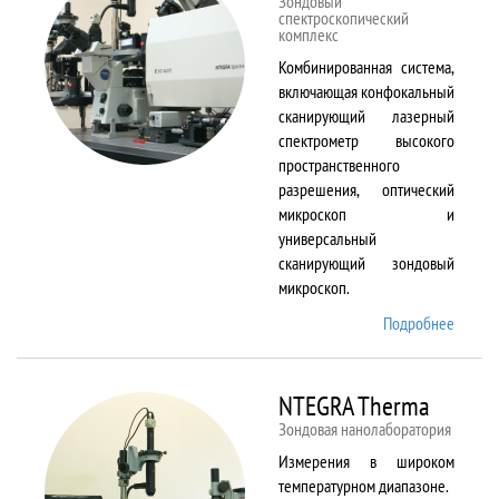
Зондовый
спектроскопический
комплекс
Комбинированная система,
включающая конфокальный
сканирующий лазерный
спектрометр высокого
пространственного
разрешения, оптический
микроскоп и
универсальный
сканирующий зондовый
микроскоп.
Подробнее
о
NTEGR
Spectr
NTEGRA Therma
Зондовая нанолаборатория
Измерения в широком
температурном диапазоне.