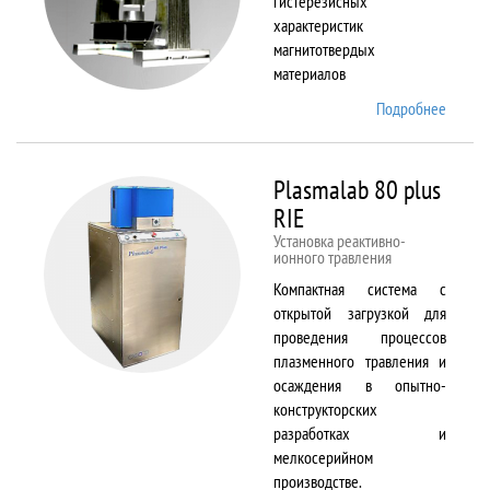
гистерезисных
характеристик
магнитотвердых
материалов
Подробнее
о
Permag
L
Plasmalab 80 plus
RIE
Установка реактивно-
ионного травления
Компактная система с
открытой загрузкой для
проведения процессов
плазменного травления и
осаждения в опытно-
конструкторских
разработках и
мелкосерийном
производстве.