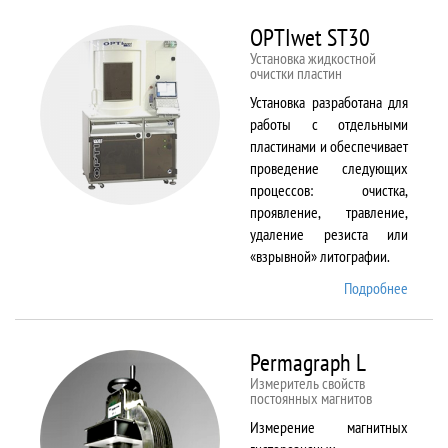
BX61
OPTIwet ST30
Установка жидкостной
очистки пластин
Установка разработана для
работы с отдельными
пластинами и обеспечивает
проведение следующих
процессов: очистка,
проявление, травление,
удаление резиста или
«взрывной» литографии.
Подробнее
о
OPTIw
ST30
Permagraph L
Измеритель свойств
постоянных магнитов
Измерение магнитных