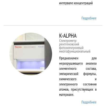
интервале концентраций
Подробнее
о iCAP
6500
Duo
K-ALPHA
Спектрометр
рентгеновский
фотоэлектронный
многофункциональный
Предназначен для
неразрушающего анализа
элементного состава,
эмпирической формулы,
химического и
электронного состояния
атомов, присутствующих в
материале.
Подробнее
о K-