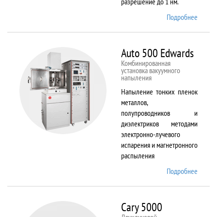
разрешение до 1 нм.
Подробнее
о AURI
CrossB
Auto 500 Edwards
Комбинированная
установка вакуумного
напыления
Напыление тонких пленок
металлов,
полупроводников и
диэлектриков методами
электронно-лучевого
испарения и магнетронного
распыления
Подробнее
о Auto
500
Edward
Cary 5000