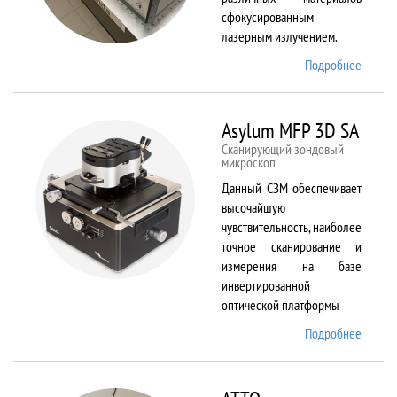
сфокусированным
лазерным излучением.
Подробнее
о
ANTAU
20
Asylum MFP 3D SA
Сканирующий зондовый
микроскоп
Данный СЗМ обеспечивает
высочайшую
чувствительность, наиболее
точное сканирование и
измерения на базе
инвертированной
оптической платформы
Подробнее
о
Asylum
MFP
3D SA