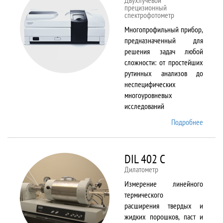
Двухлучевой
прецизионный
спектрофотометр
Многопрофильный прибор,
предназначенный для
решения задач любой
сложности: от простейших
рутинных анализов до
неспецифических
многоуровневых
исследований
Подробнее
о Cary
5000
DIL 402 C
Дилатометр
Измерение линейного
термического
расширения твердых и
жидких порошков, паст и