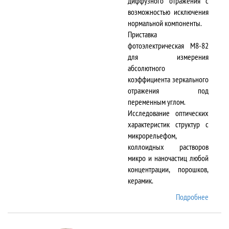
диффузного отражения с
возможностью исключения
нормальной компоненты.
Приставка
фотоэлектрическая М8-82
для измерения
абсолютного
коэффициента зеркального
отражения под
переменным углом.
Исследование оптических
характеристик структур с
микрорельефом,
коллоидных растворов
микро и наночастиц любой
концентрации, порошков,
керамик.
Подробнее
о DTR-
8/D-IR
и М8-