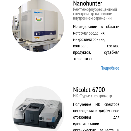
Nanohunter
Рентгенофлуоресцентный
спектрометр на полном
внутреннем отражении
Исследование в области
материаловедения,
микроэлектроники,
контроль состава
продуктов, судебная
экспертиза
Подробнее
о
Nanohu
Nicolet 6700
ИК-Фурье спектрометр
Получение ИК спектров
поглощения и диффузного
отражения для
идентификации
органических веществ и