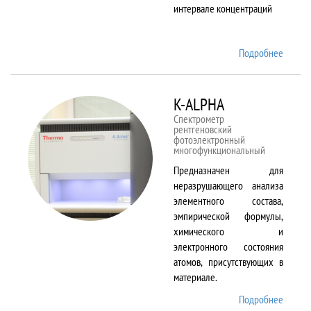
интервале концентраций
Подробнее
о iCAP
6500
Duo
K-ALPHA
Спектрометр
рентгеновский
фотоэлектронный
многофункциональный
Предназначен для
неразрушающего анализа
элементного состава,
эмпирической формулы,
химического и
электронного состояния
атомов, присутствующих в
материале.
Подробнее
о K-