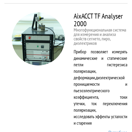
50kNX
AixACCT TF Analyser
2000
Многофункциональная система
для измерения и анализа
свойств сегнето, пиро,
диэлектриков
Прибор позволяет измерять
динамические и статические
петли гистерезиса
поляризации,
деформации,диэлектрической
проницаемости и
пьезоэлектрического
коэффициента, токи
утечки, ток переключения
поляризации,
исследовать эффекты усталости
и старения