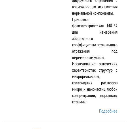
диффузного отражения с
возможностью исключения
нормальной компоненты.
Приставка
фотоэлектрическая М8-82
для измерения
абсолютного
коэффициента зеркального
отражения под
переменным углом.
Исследование оптических
характеристик структур с
микрорельефом,
коллоидных растворов
микро и наночастиц любой
концентрации, порошков,
керамик.
Подробнее
о DTR-
8/D-IR
и М8-