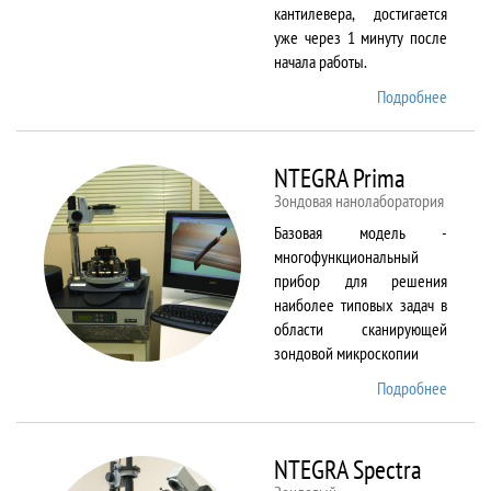
кантилевера, достигается
уже через 1 минуту после
начала работы.
Подробнее
о
NTEGR
Aura
NTEGRA Prima
Зондовая нанолаборатория
Базовая модель -
многофункциональный
прибор для решения
наиболее типовых задач в
области сканирующей
зондовой микроскопии
Подробнее
о
NTEGR
Prima
NTEGRA Spectra