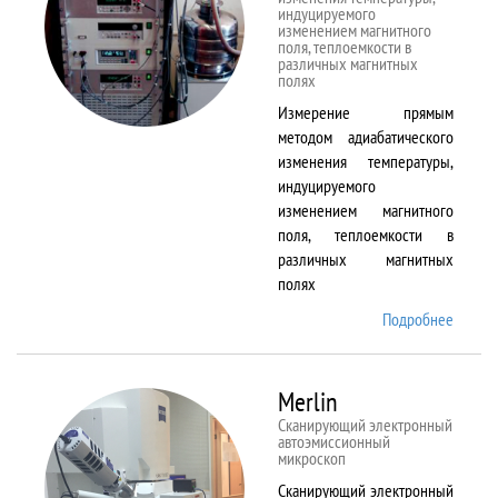
индуцируемого
изменением магнитного
поля, теплоемкости в
различных магнитных
полях
Измерение прямым
методом адиабатического
изменения температуры,
индуцируемого
изменением магнитного
поля, теплоемкости в
различных магнитных
полях
Подробнее
о
MagEq
MMS
Merlin
Сканирующий электронный
автоэмиссионный
микроскоп
Сканирующий электронный