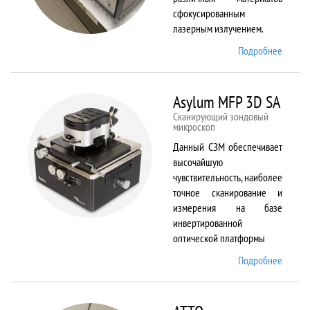
сфокусированным
лазерным излучением.
Подробнее
о
ANTAU
20
Asylum MFP 3D SA
Сканирующий зондовый
микроскоп
Данный СЗМ обеспечивает
высочайшую
чувствительность, наиболее
точное сканирование и
измерения на базе
инвертированной
оптической платформы
Подробнее
о
Asylum
MFP
3D SA