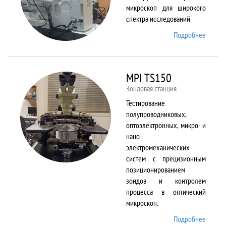
микроскоп для широкого
спектра исследований
Подробнее
о
Merlin
MPI TS150
Зондовая станция
Тестирование
полупроводниковых,
оптоэлектронных, микро- и
нано-
электромеханических
систем с прецизионным
позиционированием
зондов и контролем
процесса в оптический
микроскоп.
Подробнее
о MPI