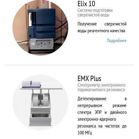
82
Elix 10
Cистема подготовки
сверхчистой воды
Получение сверхчистой
воды реагентного качества
Подробнее
о Elix
10
EMX Plus
Спектрометр электронного
парамагнитного резонанса
Детектирование в
непрерывном режиме
спектра ЭПР и двойного
электронно-ядерного
резонанса на частотах до
100 МГц