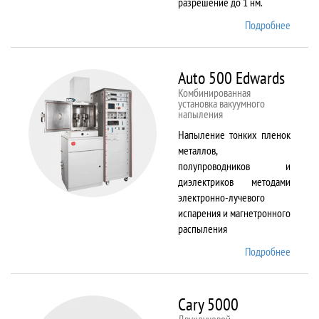
разрешение до 1 нм.
Подробнее
о AURI
CrossB
Auto 500 Edwards
Комбинированная
установка вакуумного
напыления
Напыление тонких пленок
металлов,
полупроводников и
диэлектриков методами
электронно-лучевого
испарения и магнетронного
распыления
Подробнее
о Auto
500
Edward
Cary 5000