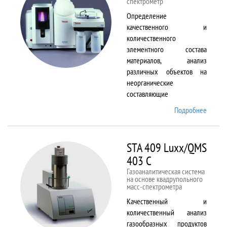
спектрометр
Определение
качественного и
количественного
элементного состава
материалов, анализ
различных объектов на
неорганические
составляющие
Подробнее
о
Solaar
M6
STA 409 Luxx/QMS
403 C
Газоаналитическая система
на основе квадрупольного
масс-спектрометра
Качественный и
количественный анализ
газообразных продуктов