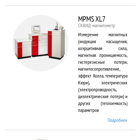
TS150
MPMS XL7
СКВИД-магнитометр
Измерение магнитных
(индукция насыщения,
коэрцитивная сила,
магнитная проницаемость,
гистерезисные потери,
магнитосопротивление,
эффект Холла, температура
Кюри), электрических
(электропроводность,
диэлектрические потери) и
других (теплоемкость)
параметров
Подробнее
о
MPMS
XL7