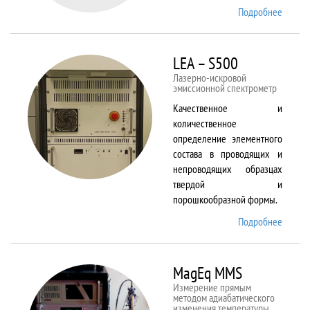
Подробнее
о Kestr
200
Peregr
LEA – S500
Лазерно-искровой
эмиссионной спектрометр
Качественное и
количественное
определение элементного
состава в проводящих и
непроводящих образцах
твердой и
порошкообразной формы.
Подробнее
о LEA
– S500
MagEq MMS
Измерение прямым
методом адиабатического
изменения температуры,