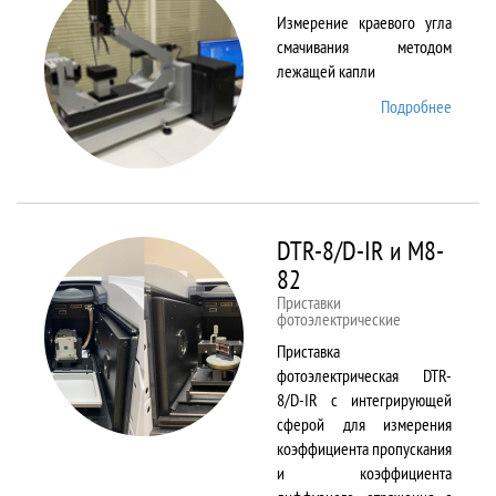
Измерение краевого угла
смачивания методом
лежащей капли
Подробнее
о
DSA25
DTR-8/D-IR и М8-
82
Приставки
фотоэлектрические
Приставка
фотоэлектрическая DTR-
8/D-IR с интегрирующей
сферой для измерения
коэффициента пропускания
и коэффициента