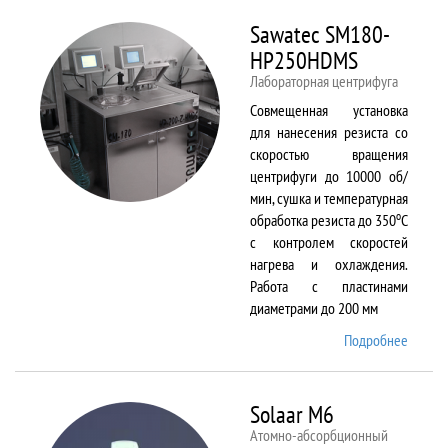
Sawatec SM180-
HP250HDMS
Лабораторная центрифуга
Совмещенная установка
для нанесения резиста со
скоростью вращения
центрифуги до 10000 об/
мин, сушка и температурная
о
обработка резиста до 350
С
с контролем скоростей
нагрева и охлаждения.
Работа с пластинами
диаметрами до 200 мм
Подробнее
о Sawa
SM180
HP250
Solaar M6
Атомно-абсорбционный