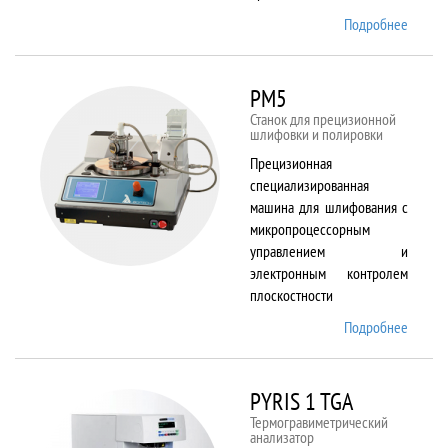
Подробнее
о
Plasma
80 plus
RIE
PM5
Станок для прецизионной
шлифовки и полировки
Прецизионная
специализированная
машина для шлифования с
микропроцессорным
управлением и
электронным контролем
плоскостности
Подробнее
о PM5
PYRIS 1 TGA
Термогравиметрический
анализатор