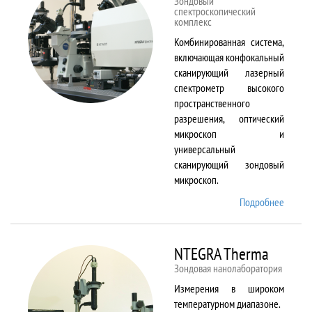
Зондовый
спектроскопический
комплекс
Комбинированная система,
включающая конфокальный
сканирующий лазерный
спектрометр высокого
пространственного
разрешения, оптический
микроскоп и
универсальный
сканирующий зондовый
микроскоп.
Подробнее
о
NTEGR
Spectr
NTEGRA Therma
Зондовая нанолаборатория
Измерения в широком
температурном диапазоне.