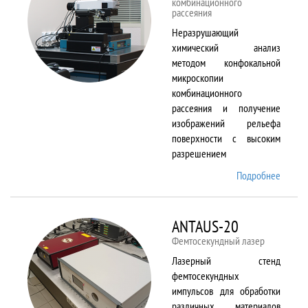
комбинационного
рассеяния
Неразрушающий
химический анализ
методом конфокальной
микроскопии
комбинационного
рассеяния и получение
изображений рельефа
поверхности с высоким
разрешением
Подробнее
о
Alpha
300 AR
ANTAUS-20
Фемтосекундный лазер
Лазерный стенд
фемтосекундных
импульсов для обработки
различных материалов