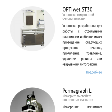
BX61
OPTIwet ST30
Установка жидкостной
очистки пластин
Установка разработана для
работы с отдельными
пластинами и обеспечивает
проведение следующих
процессов: очистка,
проявление, травление,
удаление резиста или
«взрывной» литографии.
Подробнее
о
OPTIw
ST30
Permagraph L
Измеритель свойств
постоянных магнитов
Измерение магнитных