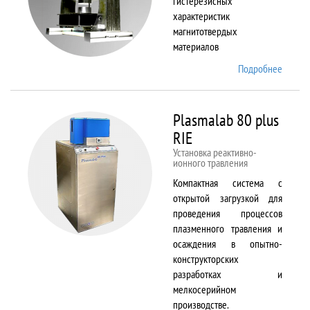
гистерезисных
характеристик
магнитотвердых
материалов
Подробнее
о
Permag
L
Plasmalab 80 plus
RIE
Установка реактивно-
ионного травления
Компактная система с
открытой загрузкой для
проведения процессов
плазменного травления и
осаждения в опытно-
конструкторских
разработках и
мелкосерийном
производстве.