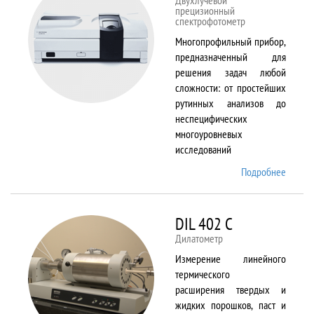
Двухлучевой
прецизионный
спектрофотометр
Многопрофильный прибор,
предназначенный для
решения задач любой
сложности: от простейших
рутинных анализов до
неспецифических
многоуровневых
исследований
Подробнее
о Cary
5000
DIL 402 C
Дилатометр
Измерение линейного
термического
расширения твердых и
жидких порошков, паст и