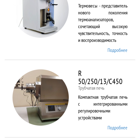
Термовесы - представитель
нового поколения
термоанализаторов,
сочетающий высокую
чувствительность, точность
и воспроизводимость
Подробнее
о
PYRIS
1 TGA
R
50/250/13/C450
Трубчатая печь
Компактная трубчатая печь
с интегрированными
регулировочными
устройствами
Подробнее
о R
50/250