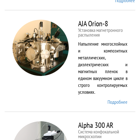
Подробнее
о
Ai
TF
An
AJA Orion-8
20
Установка магнетронного
распыления
Напыление многослойных
и композитных
металлических,
диэлектрических и
магнитных пленок в
едином вакуумном цикле в
строго контролируемых
условиях.
Подробнее
о AJA
Orion-
8
Alpha 300 AR
Система конфокальной
микроскопии