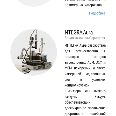
полимерных материалов.
Подробнее
о
Nicolet
6700
NTEGRA Aura
Зондовая нанолаборатория
ИНТЕГРА Аура разработана
для осуществления с
помощью методов
высокоточных АСМ, ЭСМ и
МСМ измерений, а также
измерений адгезионных
сил в условиях
контролируемой
атмосферы или низкого
вакуума. Вакуум,
обеспечивающий
десятикратное увеличение
добротности колебаний