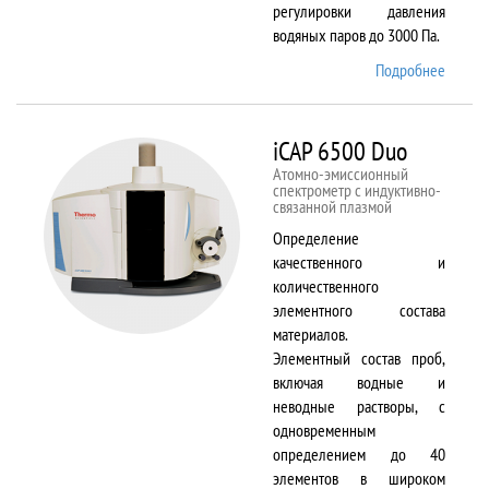
регулировки давления
водяных паров до 3000 Па.
Подробнее
о EVO
LS 10
iCAP 6500 Duo
Атомно-эмиссионный
спектрометр с индуктивно-
связанной плазмой
Определение
качественного и
количественного
элементного состава
материалов.
Элементный состав проб,
включая водные и
неводные растворы, с
одновременным
определением до 40
элементов в широком