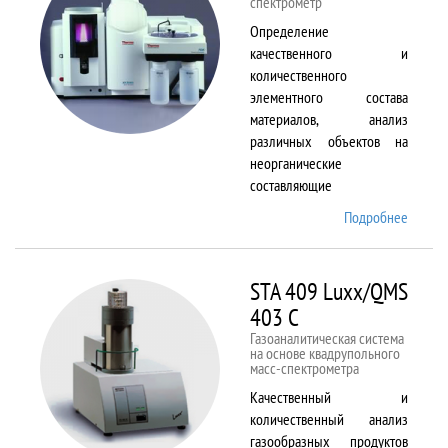
спектрометр
Определение
качественного и
количественного
элементного состава
материалов, анализ
различных объектов на
неорганические
составляющие
Подробнее
о
Solaar
M6
STA 409 Luxx/QMS
403 C
Газоаналитическая система
на основе квадрупольного
масс-спектрометра
Качественный и
количественный анализ
газообразных продуктов