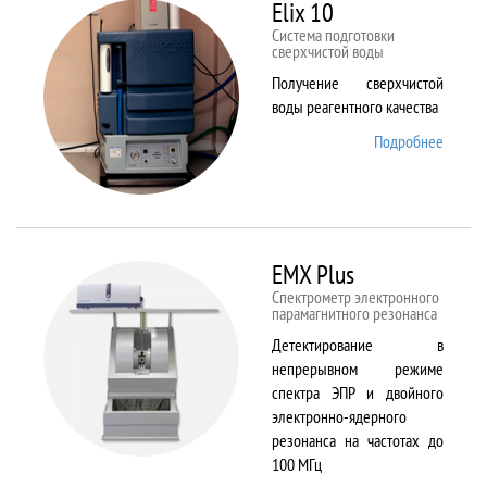
82
Elix 10
Cистема подготовки
сверхчистой воды
Получение сверхчистой
воды реагентного качества
Подробнее
о Elix
10
EMX Plus
Спектрометр электронного
парамагнитного резонанса
Детектирование в
непрерывном режиме
спектра ЭПР и двойного
электронно-ядерного
резонанса на частотах до
100 МГц