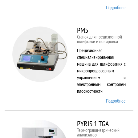
Подробнее
о
Plasma
80 plus
RIE
PM5
Станок для прецизионной
шлифовки и полировки
Прецизионная
специализированная
машина для шлифования с
микропроцессорным
управлением и
электронным контролем
плоскостности
Подробнее
о PM5
PYRIS 1 TGA
Термогравиметрический
анализатор