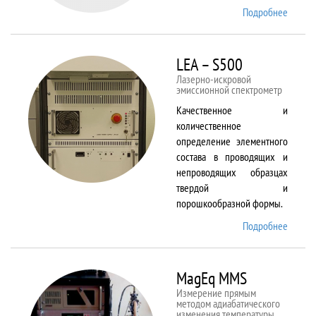
Подробнее
о Kestr
200
Peregr
LEA – S500
Лазерно-искровой
эмиссионной спектрометр
Качественное и
количественное
определение элементного
состава в проводящих и
непроводящих образцах
твердой и
порошкообразной формы.
Подробнее
о LEA
– S500
MagEq MMS
Измерение прямым
методом адиабатического
изменения температуры,