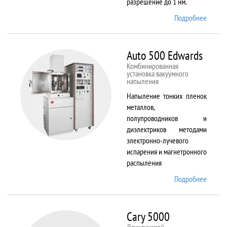
разрешение до 1 нм.
Подробнее
о AURI
CrossB
Auto 500 Edwards
Комбинированная
установка вакуумного
напыления
Напыление тонких пленок
металлов,
полупроводников и
диэлектриков методами
электронно-лучевого
испарения и магнетронного
распыления
Подробнее
о Auto
500
Edward
Cary 5000