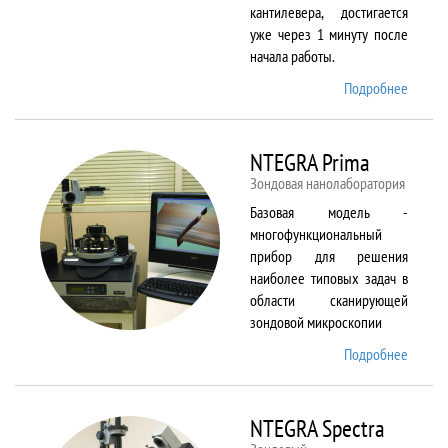
кантилевера, достигается
уже через 1 минуту после
начала работы.
Подробнее
о
NTEGR
Aura
NTEGRA Prima
Зондовая нанолаборатория
Базовая модель -
многофункциональный
прибор для решения
наиболее типовых задач в
области сканирующей
зондовой микроскопии
Подробнее
о
NTEGR
Prima
NTEGRA Spectra