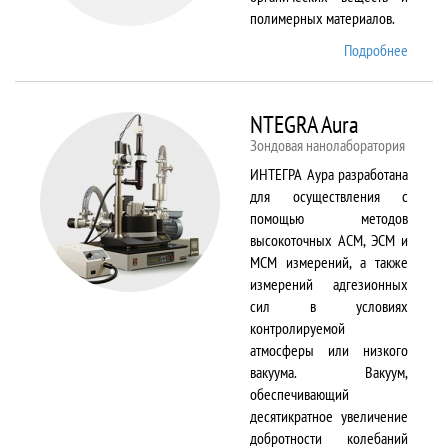
полимерных материалов.
Подробнее
о
Nicolet
6700
NTEGRA Aura
Зондовая нанолаборатория
ИНТЕГРА Аура разработана
для осуществления с
помощью методов
высокоточных АСМ, ЭСМ и
МСМ измерений, а также
измерений адгезионных
сил в условиях
контролируемой
атмосферы или низкого
вакуума. Вакуум,
обеспечивающий
десятикратное увеличение
добротности колебаний