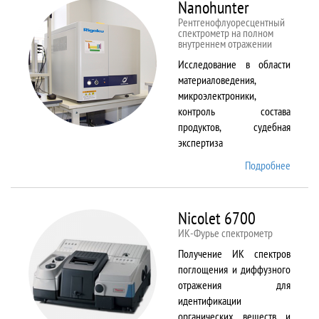
Nanohunter
Рентгенофлуоресцентный
спектрометр на полном
внутреннем отражении
Исследование в области
материаловедения,
микроэлектроники,
контроль состава
продуктов, судебная
экспертиза
Подробнее
о
Nanohu
Nicolet 6700
ИК-Фурье спектрометр
Получение ИК спектров
поглощения и диффузного
отражения для
идентификации
органических веществ и