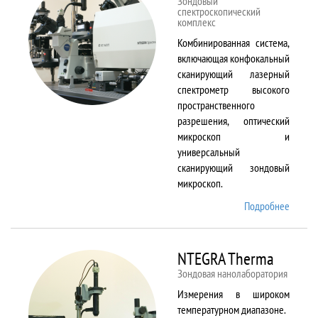
Зондовый
спектроскопический
комплекс
Комбинированная система,
включающая конфокальный
сканирующий лазерный
спектрометр высокого
пространственного
разрешения, оптический
микроскоп и
универсальный
сканирующий зондовый
микроскоп.
Подробнее
о
NTEGR
Spectr
NTEGRA Therma
Зондовая нанолаборатория
Измерения в широком
температурном диапазоне.