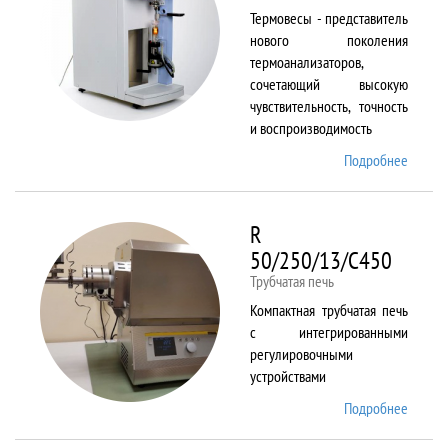
Термовесы - представитель
нового поколения
термоанализаторов,
сочетающий высокую
чувствительность, точность
и воспроизводимость
Подробнее
о
PYRIS
1 TGA
R
50/250/13/C450
Трубчатая печь
Компактная трубчатая печь
с интегрированными
регулировочными
устройствами
Подробнее
о R
50/250