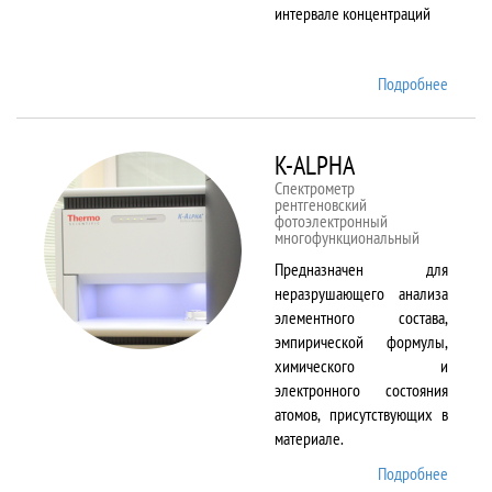
интервале концентраций
Подробнее
о iCAP
6500
Duo
K-ALPHA
Спектрометр
рентгеновский
фотоэлектронный
многофункциональный
Предназначен для
неразрушающего анализа
элементного состава,
эмпирической формулы,
химического и
электронного состояния
атомов, присутствующих в
материале.
Подробнее
о K-