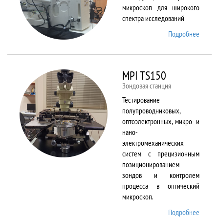
микроскоп для широкого
спектра исследований
Подробнее
о
Merlin
MPI TS150
Зондовая станция
Тестирование
полупроводниковых,
оптоэлектронных, микро- и
нано-
электромеханических
систем с прецизионным
позиционированием
зондов и контролем
процесса в оптический
микроскоп.
Подробнее
о MPI