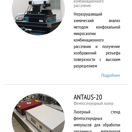
комбинационного
рассеяния
Неразрушающий
химический анализ
методом конфокальной
микроскопии
комбинационного
рассеяния и получение
изображений рельефа
поверхности с высоким
разрешением
Подробнее
о
Alpha
300 AR
ANTAUS-20
Фемтосекундный лазер
Лазерный стенд
фемтосекундных
импульсов для обработки
различных материалов