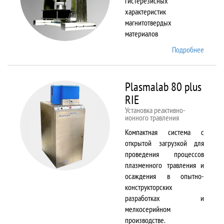
гистерезисных
характеристик
магнитотвердых
материалов
Подробнее
о
Permag
L
Plasmalab 80 plus
RIE
Установка реактивно-
ионного травления
Компактная система с
открытой загрузкой для
проведения процессов
плазменного травления и
осаждения в опытно-
конструкторских
разработках и
мелкосерийном
производстве.