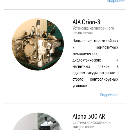
Подробнее
о
Ai
TF
An
AJA Orion-8
20
Установка магнетронного
распыления
Напыление многослойных
и композитных
металлических,
диэлектрических и
магнитных пленок в
едином вакуумном цикле в
строго контролируемых
условиях.
Подробнее
о AJA
Orion-
8
Alpha 300 AR
Система конфокальной
микроскопии