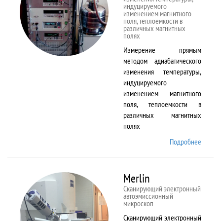
индуцируемого
изменением магнитного
поля, теплоемкости в
различных магнитных
полях
Измерение прямым
методом адиабатического
изменения температуры,
индуцируемого
изменением магнитного
поля, теплоемкости в
различных магнитных
полях
Подробнее
о
MagEq
MMS
Merlin
Сканирующий электронный
автоэмиссионный
микроскоп
Сканирующий электронный