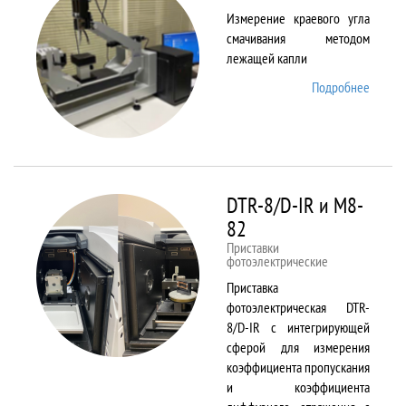
Измерение краевого угла
смачивания методом
лежащей капли
Подробнее
о
DSA25
DTR-8/D-IR и М8-
82
Приставки
фотоэлектрические
Приставка
фотоэлектрическая DTR-
8/D-IR с интегрирующей
сферой для измерения
коэффициента пропускания
и коэффициента