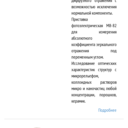
диффузного отражения с
возможностью исключения
нормальной компоненты.
Приставка
фотоэлектрическая М8-82
для измерения
абсолютного
коэффициента зеркального
отражения под
переменным углом.
Исследование оптических
характеристик структур с
микрорельефом,
коллоидных растворов
микро и наночастиц любой
концентрации, порошков,
керамик.
Подробнее
о DTR-
8/D-IR
и М8-