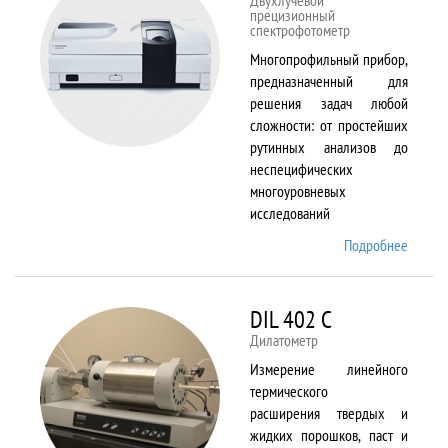
Двухлучевой
прецизионный
спектрофотометр
Многопрофильный прибор,
предназначенный для
решения задач любой
сложности: от простейших
рутинных анализов до
неспецифических
многоуровневых
исследований
Подробнее
о Cary
5000
DIL 402 C
Дилатометр
Измерение линейного
термического
расширения твердых и
жидких порошков, паст и