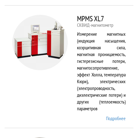
TS150
MPMS XL7
СКВИД-магнитометр
Измерение магнитных
(индукция насыщения,
коэрцитивная сила,
магнитная проницаемость,
гистерезисные потери,
магнитосопротивление,
эффект Холла, температура
Кюри), электрических
(электропроводность,
диэлектрические потери) и
других (теплоемкость)
параметров
Подробнее
о
MPMS
XL7