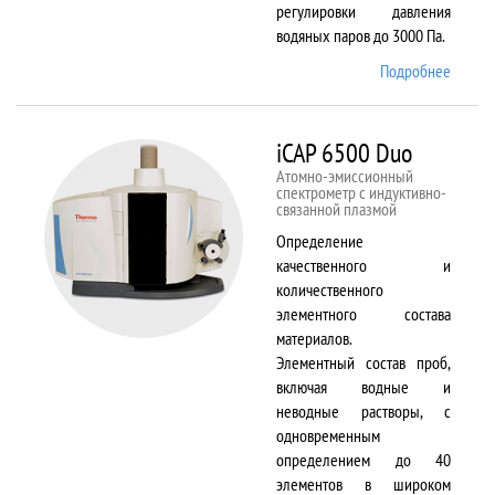
регулировки давления
водяных паров до 3000 Па.
Подробнее
о EVO
LS 10
iCAP 6500 Duo
Атомно-эмиссионный
спектрометр с индуктивно-
связанной плазмой
Определение
качественного и
количественного
элементного состава
материалов.
Элементный состав проб,
включая водные и
неводные растворы, с
одновременным
определением до 40
элементов в широком