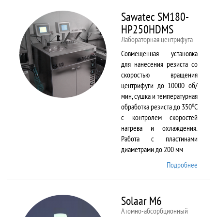
Sawatec SM180-
HP250HDMS
Лабораторная центрифуга
Совмещенная установка
для нанесения резиста со
скоростью вращения
центрифуги до 10000 об/
мин, сушка и температурная
о
обработка резиста до 350
С
с контролем скоростей
нагрева и охлаждения.
Работа с пластинами
диаметрами до 200 мм
Подробнее
о Sawa
SM180
HP250
Solaar M6
Атомно-абсорбционный