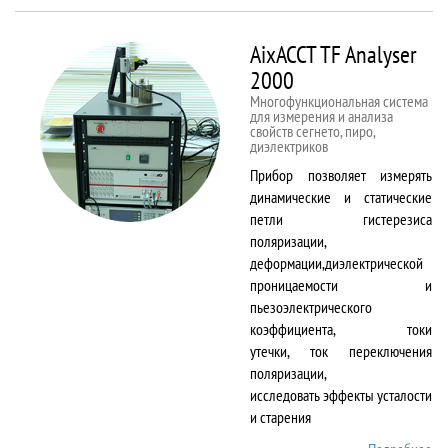
50kNX
AixACCT TF Analyser
2000
Многофункциональная система
для измерения и анализа
свойств сегнето, пиро,
диэлектриков
Прибор позволяет измерять
динамические и статические
петли гистерезиса
поляризации,
деформации,диэлектрической
проницаемости и
пьезоэлектрического
коэффициента, токи
утечки, ток переключения
поляризации,
исследовать эффекты усталости
и старения