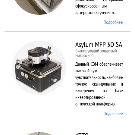
сфокусированным
лазерным излучением.
Подробнее
о
ANTAU
20
Asylum MFP 3D SA
Сканирующий зондовый
микроскоп
Данный СЗМ обеспечивает
высочайшую
чувствительность, наиболее
точное сканирование и
измерения на базе
инвертированной
оптической платформы
Подробнее
о
Asylum
MFP
3D SA