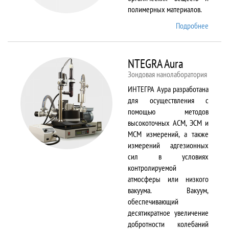
полимерных материалов.
Подробнее
о
Nicolet
6700
NTEGRA Aura
Зондовая нанолаборатория
ИНТЕГРА Аура разработана
для осуществления с
помощью методов
высокоточных АСМ, ЭСМ и
МСМ измерений, а также
измерений адгезионных
сил в условиях
контролируемой
атмосферы или низкого
вакуума. Вакуум,
обеспечивающий
десятикратное увеличение
добротности колебаний