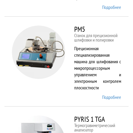
Подробнее
о
Plasma
80 plus
RIE
PM5
Станок для прецизионной
шлифовки и полировки
Прецизионная
специализированная
машина для шлифования с
микропроцессорным
управлением и
электронным контролем
плоскостности
Подробнее
о PM5
PYRIS 1 TGA
Термогравиметрический
анализатор