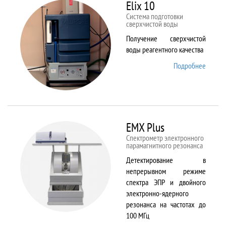
82
Elix 10
Cистема подготовки
сверхчистой воды
Получение сверхчистой
воды реагентного качества
Подробнее
о Elix
10
EMX Plus
Спектрометр электронного
парамагнитного резонанса
Детектирование в
непрерывном режиме
спектра ЭПР и двойного
электронно-ядерного
резонанса на частотах до
100 МГц