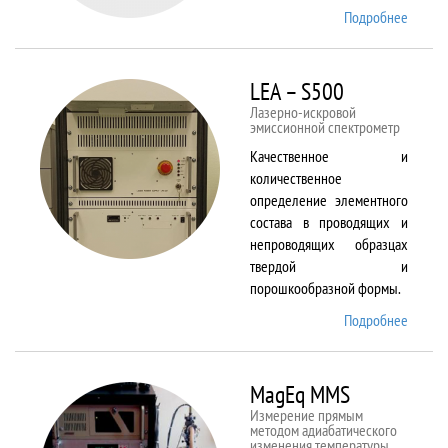
Подробнее
о Kestr
200
Peregr
LEA – S500
Лазерно-искровой
эмиссионной спектрометр
Качественное и
количественное
определение элементного
состава в проводящих и
непроводящих образцах
твердой и
порошкообразной формы.
Подробнее
о LEA
– S500
MagEq MMS
Измерение прямым
методом адиабатического
изменения температуры,