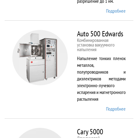
разрешение до 1 нм.
Подробнее
о AURI
CrossB
Auto 500 Edwards
Комбинированная
установка вакуумного
напыления
Напыление тонких пленок
металлов,
полупроводников и
диэлектриков методами
электронно-лучевого
испарения и магнетронного
распыления
Подробнее
о Auto
500
Edward
Cary 5000