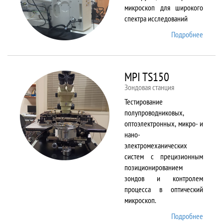
микроскоп для широкого
спектра исследований
Подробнее
о
Merlin
MPI TS150
Зондовая станция
Тестирование
полупроводниковых,
оптоэлектронных, микро- и
нано-
электромеханических
систем с прецизионным
позиционированием
зондов и контролем
процесса в оптический
микроскоп.
Подробнее
о MPI