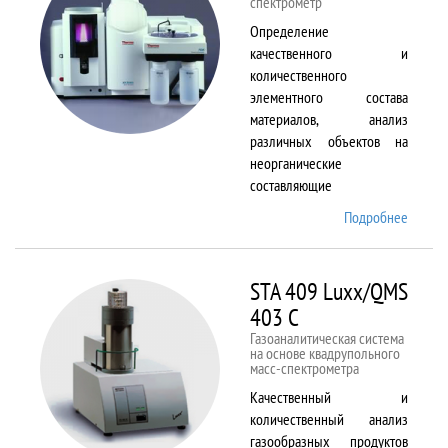
спектрометр
Определение
качественного и
количественного
элементного состава
материалов, анализ
различных объектов на
неорганические
составляющие
Подробнее
о
Solaar
M6
STA 409 Luxx/QMS
403 C
Газоаналитическая система
на основе квадрупольного
масс-спектрометра
Качественный и
количественный анализ
газообразных продуктов