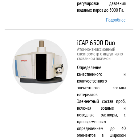
регулировки давления
водяных паров до 3000 Па.
Подробнее
о EVO
LS 10
iCAP 6500 Duo
Атомно-эмиссионный
спектрометр с индуктивно-
связанной плазмой
Определение
качественного и
количественного
элементного состава
материалов.
Элементный состав проб,
включая водные и
неводные растворы, с
одновременным
определением до 40
элементов в широком