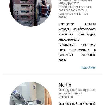
индуцируемого
изменением магнитного
поля, теплоемкости в
различных магнитных
полях
Измерение прямым
методом адиабатического
изменения температуры,
индуцируемого
изменением магнитного
поля, теплоемкости в
различных магнитных
полях
Подробнее
о
MagEq
MMS
Merlin
Сканирующий электронный
автоэмиссионный
микроскоп
Сканирующий электронный