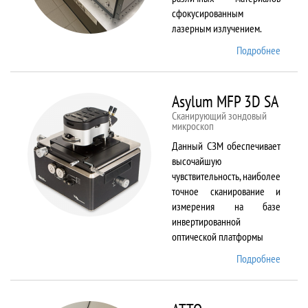
сфокусированным
лазерным излучением.
Подробнее
о
ANTAU
20
Asylum MFP 3D SA
Сканирующий зондовый
микроскоп
Данный СЗМ обеспечивает
высочайшую
чувствительность, наиболее
точное сканирование и
измерения на базе
инвертированной
оптической платформы
Подробнее
о
Asylum
MFP
3D SA