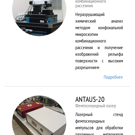
комбинационного
рассеяния
Неразрушающий
химический анализ
методом конфокальной
микроскопии
комбинационного
рассеяния и получение
изображений рельефа
поверхности с высоким
разрешением
Подробнее
о
Alpha
300 AR
ANTAUS-20
Фемтосекундный лазер
Лазерный стенд
фемтосекундных
импульсов для обработки
различных материалов