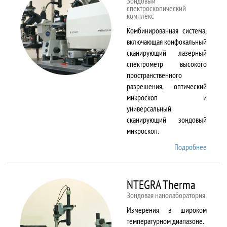
Зондовый
спектроскопический
комплекс
Комбинированная система,
включающая конфокальный
сканирующий лазерный
спектрометр высокого
пространственного
разрешения, оптический
микроскоп и
универсальный
сканирующий зондовый
микроскоп.
Подробнее
о
NTEGR
Spectr
NTEGRA Therma
Зондовая нанолаборатория
Измерения в широком
температурном диапазоне.