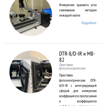
Измерение краевого угла
смачивания методом
лежащей капли
Подробнее
о
DSA25
DTR-8/D-IR и М8-
82
Приставки
фотоэлектрические
Приставка
фотоэлектрическая DTR-
8/D-IR с интегрирующей
сферой для измерения
коэффициента пропускания
и коэффициента