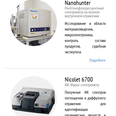
Nanohunter
Рентгенофлуоресцентный
спектрометр на полном
внутреннем отражении
Исследование в области
материаловедения,
микроэлектроники,
контроль состава
продуктов, судебная
экспертиза
Подробнее
о
Nanohu
Nicolet 6700
ИК-Фурье спектрометр
Получение ИК спектров
поглощения и диффузного
отражения для
идентификации
органических веществ и