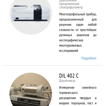
Двухлучевой
прецизионный
спектрофотометр
Многопрофильный прибор,
предназначенный для
решения задач любой
сложности: от простейших
рутинных анализов до
неспецифических
многоуровневых
исследований
Подробнее
о Cary
5000
DIL 402 C
Дилатометр
Измерение линейного
термического
расширения твердых и
жидких порошков, паст и