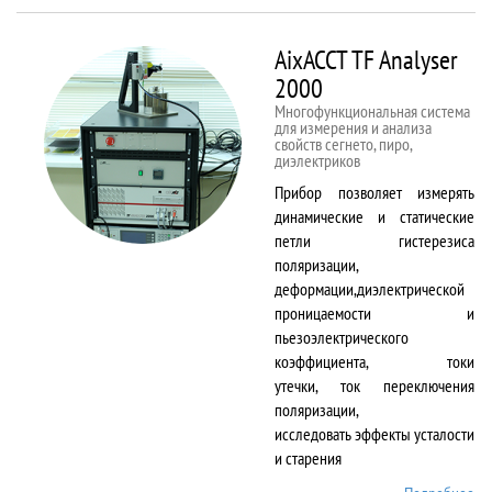
50kNX
AixACCT TF Analyser
2000
Многофункциональная система
для измерения и анализа
свойств сегнето, пиро,
диэлектриков
Прибор позволяет измерять
динамические и статические
петли гистерезиса
поляризации,
деформации,диэлектрической
проницаемости и
пьезоэлектрического
коэффициента, токи
утечки, ток переключения
поляризации,
исследовать эффекты усталости
и старения