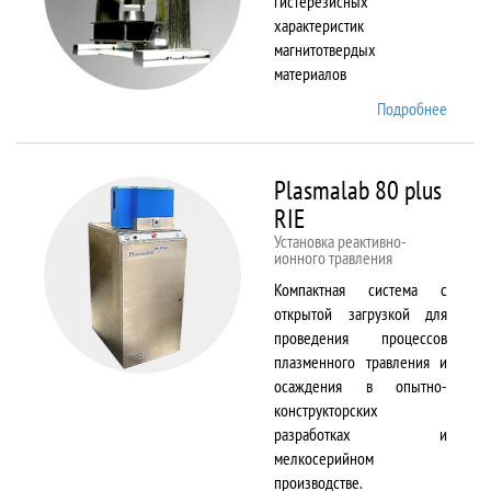
гистерезисных
характеристик
магнитотвердых
материалов
Подробнее
о
Permag
L
Plasmalab 80 plus
RIE
Установка реактивно-
ионного травления
Компактная система с
открытой загрузкой для
проведения процессов
плазменного травления и
осаждения в опытно-
конструкторских
разработках и
мелкосерийном
производстве.