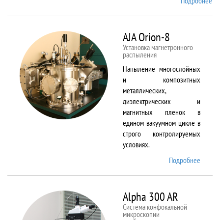
Подробнее
о
Ai
TF
An
AJA Orion-8
20
Установка магнетронного
распыления
Напыление многослойных
и композитных
металлических,
диэлектрических и
магнитных пленок в
едином вакуумном цикле в
строго контролируемых
условиях.
Подробнее
о AJA
Orion-
8
Alpha 300 AR
Система конфокальной
микроскопии