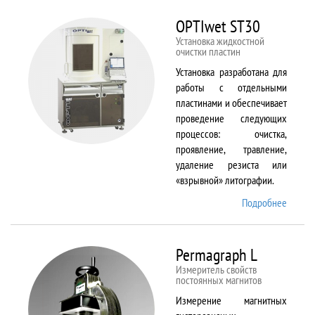
BX61
OPTIwet ST30
Установка жидкостной
очистки пластин
Установка разработана для
работы с отдельными
пластинами и обеспечивает
проведение следующих
процессов: очистка,
проявление, травление,
удаление резиста или
«взрывной» литографии.
Подробнее
о
OPTIw
ST30
Permagraph L
Измеритель свойств
постоянных магнитов
Измерение магнитных