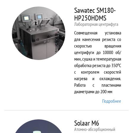
Sawatec SM180-
HP250HDMS
Лабораторная центрифуга
Совмещенная установка
для нанесения резиста со
скоростью вращения
центрифуги до 10000 об/
мин, сушка и температурная
о
обработка резиста до 350
С
с контролем скоростей
нагрева и охлаждения.
Работа с пластинами
диаметрами до 200 мм
Подробнее
о Sawa
SM180
HP250
Solaar M6
Атомно-абсорбционный