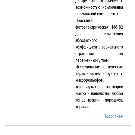
диффузного отражения с
возможностью исключения
нормальной компоненты.
Приставка
фотоэлектрическая М8-82
для измерения
абсолютного
коэффициента зеркального
отражения под
переменным углом.
Исследование оптических
характеристик структур с
микрорельефом,
коллоидных растворов
микро и наночастиц любой
концентрации, порошков,
керамик.
Подробнее
о DTR-
8/D-IR
и М8-