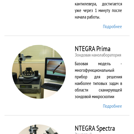
кантилевера, достигается
уже через 1 минуту после
начала работы.
Подробнее
о
NTEGR
Aura
NTEGRA Prima
Зондовая нанолаборатория
Базовая модель -
многофункциональный
прибор для решения
наиболее типовых задач в
области сканирующей
зондовой микроскопии
Подробнее
о
NTEGR
Prima
NTEGRA Spectra