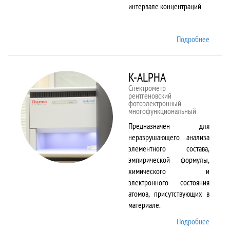
интервале концентраций
Подробнее
о iCAP
6500
Duo
K-ALPHA
Спектрометр
рентгеновский
фотоэлектронный
многофункциональный
Предназначен для
неразрушающего анализа
элементного состава,
эмпирической формулы,
химического и
электронного состояния
атомов, присутствующих в
материале.
Подробнее
о K-