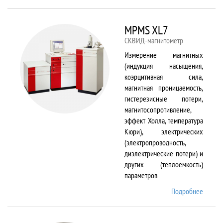
TS150
MPMS XL7
СКВИД-магнитометр
Измерение магнитных
(индукция насыщения,
коэрцитивная сила,
магнитная проницаемость,
гистерезисные потери,
магнитосопротивление,
эффект Холла, температура
Кюри), электрических
(электропроводность,
диэлектрические потери) и
других (теплоемкость)
параметров
Подробнее
о
MPMS
XL7