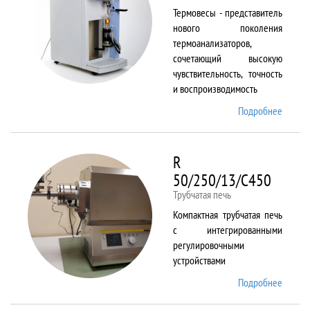
Термовесы - представитель
нового поколения
термоанализаторов,
сочетающий высокую
чувствительность, точность
и воспроизводимость
Подробнее
о
PYRIS
1 TGA
R
50/250/13/C450
Трубчатая печь
Компактная трубчатая печь
с интегрированными
регулировочными
устройствами
Подробнее
о R
50/250