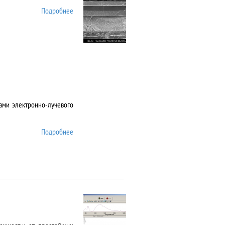
Подробнее
о AURIGA CrossBeam
ами электронно-лучевого
Подробнее
о Auto 500 Edwards