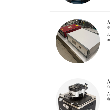
A
Ф
Л
л
A
С
Д
б