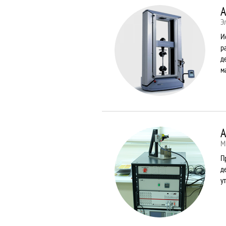
A
Э
И
р
д
м
A
М
П
д
у