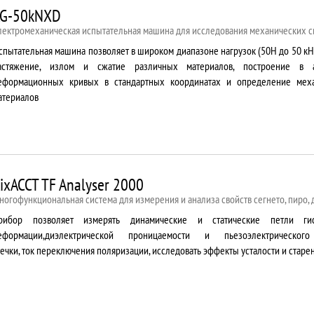
G-50kNXD
лектромеханическая испытательная машина для исследования механических с
спытательная машина позволяет в широком диапазоне нагрузок (50Н до 50 кН
астяжение, излом и сжатие различных материалов, построение в 
еформационных кривых в стандартных координатах и определение меха
атериалов
ixACCT TF Analyser 2000
ногофункциональная система для измерения и анализа свойств сегнето, пиро,
рибор позволяет измерять динамические и статические петли гис
еформации,диэлектрической проницаемости и пьезоэлектрическог
течки, ток переключения поляризации, исследовать эффекты усталости и старе