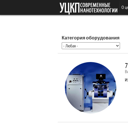
Перейти к основному содержанию
О ц
Категория оборудования
7
В
И