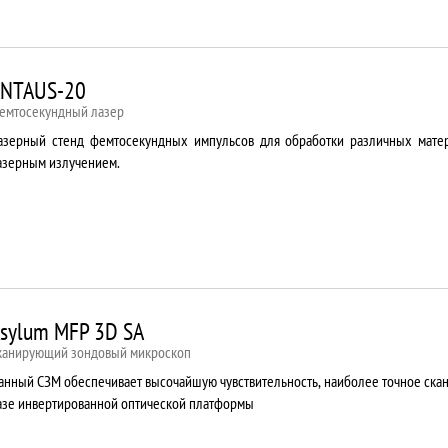
NTAUS-20
емтосекундный лазер
азерный стенд фемтосекундных импульсов для обработки различных мате
азерным излучением.
sylum MFP 3D SA
канирующий зондовый микроскоп
анный СЗМ обеспечивает высочайшую чувствительность, наиболее точное ска
азе инвертированной оптической платформы