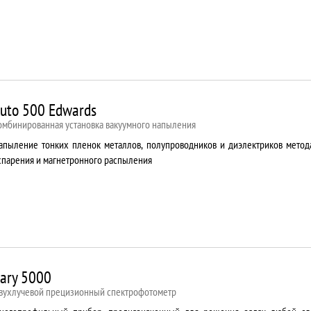
uto 500 Edwards
омбинированная установка вакуумного напыления
апыление тонких пленок металлов, полупроводников и диэлектриков метод
спарения и магнетронного распыления
ary 5000
вухлучевой прецизионный спектрофотометр