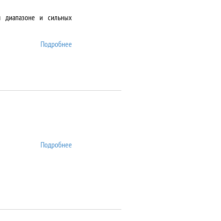
м диапазоне и сильных
Подробнее
о DMS-1000
Подробнее
о DSA25S