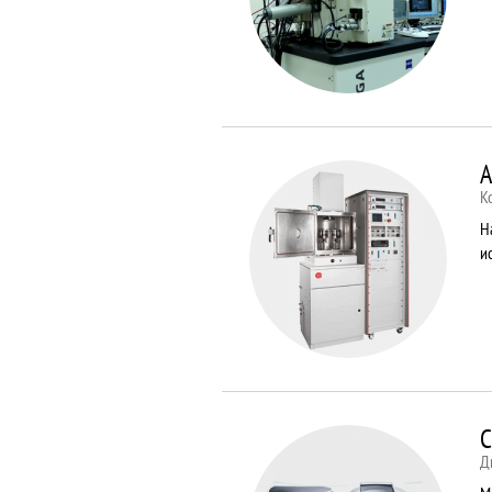
A
К
Н
и
C
Д