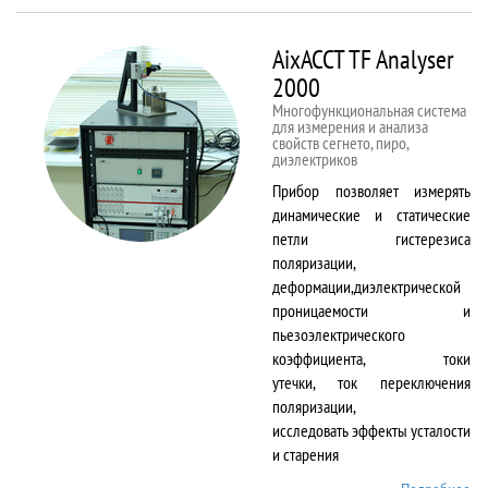
50kNX
AixACCT TF Analyser
2000
Многофункциональная система
для измерения и анализа
свойств сегнето, пиро,
диэлектриков
Прибор позволяет измерять
динамические и статические
петли гистерезиса
поляризации,
деформации,диэлектрической
проницаемости и
пьезоэлектрического
коэффициента, токи
утечки, ток переключения
поляризации,
исследовать эффекты усталости
и старения