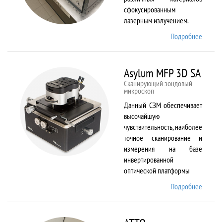
сфокусированным
лазерным излучением.
Подробнее
о
ANTAU
20
Asylum MFP 3D SA
Сканирующий зондовый
микроскоп
Данный СЗМ обеспечивает
высочайшую
чувствительность, наиболее
точное сканирование и
измерения на базе
инвертированной
оптической платформы
Подробнее
о
Asylum
MFP
3D SA