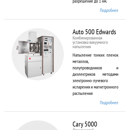
разрешение до 1 нм.
Подробнее
о AURI
CrossB
Auto 500 Edwards
Комбинированная
установка вакуумного
напыления
Напыление тонких пленок
металлов,
полупроводников и
диэлектриков методами
электронно-лучевого
испарения и магнетронного
распыления
Подробнее
о Auto
500
Edward
Cary 5000