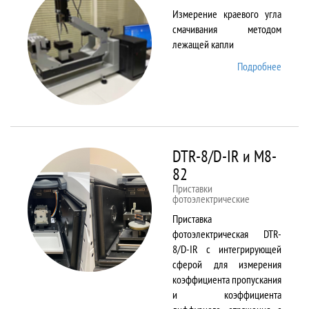
Измерение краевого угла
смачивания методом
лежащей капли
Подробнее
о
DSA25
DTR-8/D-IR и М8-
82
Приставки
фотоэлектрические
Приставка
фотоэлектрическая DTR-
8/D-IR с интегрирующей
сферой для измерения
коэффициента пропускания
и коэффициента