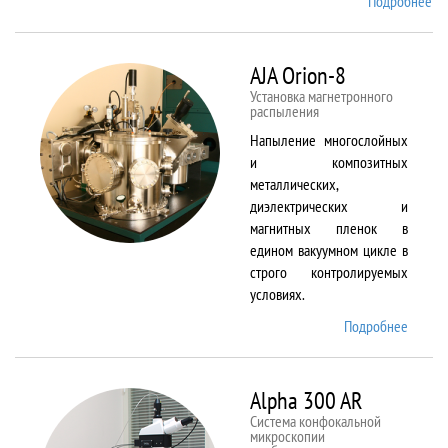
Подробнее
о
Ai
TF
An
AJA Orion-8
20
Установка магнетронного
распыления
Напыление многослойных
и композитных
металлических,
диэлектрических и
магнитных пленок в
едином вакуумном цикле в
строго контролируемых
условиях.
Подробнее
о AJA
Orion-
8
Alpha 300 AR
Система конфокальной
микроскопии