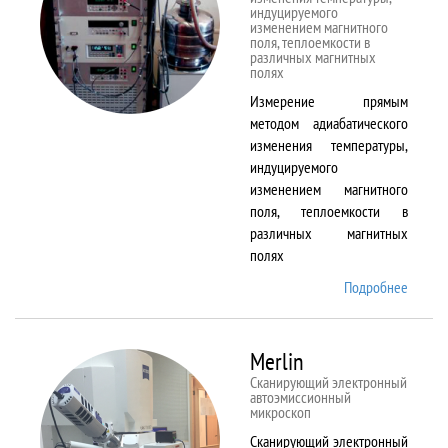
индуцируемого
изменением магнитного
поля, теплоемкости в
различных магнитных
полях
Измерение прямым
методом адиабатического
изменения температуры,
индуцируемого
изменением магнитного
поля, теплоемкости в
различных магнитных
полях
Подробнее
о
MagEq
MMS
Merlin
Сканирующий электронный
автоэмиссионный
микроскоп
Сканирующий электронный