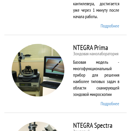
кантилевера, достигается
уже через 1 минуту после
начала работы.
Подробнее
о
NTEGR
Aura
NTEGRA Prima
Зондовая нанолаборатория
Базовая модель -
многофункциональный
прибор для решения
наиболее типовых задач в
области сканирующей
зондовой микроскопии
Подробнее
о
NTEGR
Prima
NTEGRA Spectra