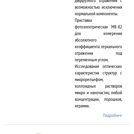
диффузного отражения с
возможностью исключения
нормальной компоненты.
Приставка
фотоэлектрическая М8-82
для измерения
абсолютного
коэффициента зеркального
отражения под
переменным углом.
Исследование оптических
характеристик структур с
микрорельефом,
коллоидных растворов
микро и наночастиц любой
концентрации, порошков,
керамик.
Подробнее
о DTR-
8/D-IR
и М8-