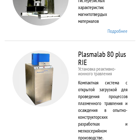
гистерезисных
характеристик
магнитотвердых
материалов
Подробнее
о
Permag
L
Plasmalab 80 plus
RIE
Установка реактивно-
ионного травления
Компактная система с
открытой загрузкой для
проведения процессов
плазменного травления и
осаждения в опытно-
конструкторских
разработках и
мелкосерийном
производстве.