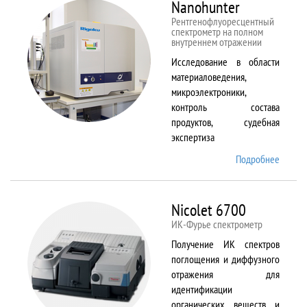
Nanohunter
Рентгенофлуоресцентный
спектрометр на полном
внутреннем отражении
Исследование в области
материаловедения,
микроэлектроники,
контроль состава
продуктов, судебная
экспертиза
Подробнее
о
Nanohu
Nicolet 6700
ИК-Фурье спектрометр
Получение ИК спектров
поглощения и диффузного
отражения для
идентификации
органических веществ и