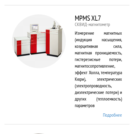
TS150
MPMS XL7
СКВИД-магнитометр
Измерение магнитных
(индукция насыщения,
коэрцитивная сила,
магнитная проницаемость,
гистерезисные потери,
магнитосопротивление,
эффект Холла, температура
Кюри), электрических
(электропроводность,
диэлектрические потери) и
других (теплоемкость)
параметров
Подробнее
о
MPMS
XL7