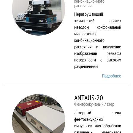
комбинационного
рассеяния
Неразрушающий
химический анализ
методом конфокальной
микроскопии
комбинационного
рассеяния и получение
изображений рельефа
поверхности с высоким
разрешением
Подробнее
о
Alpha
300 AR
ANTAUS-20
Фемтосекундный лазер
Лазерный стенд
фемтосекундных
импульсов для обработки
различных материалов