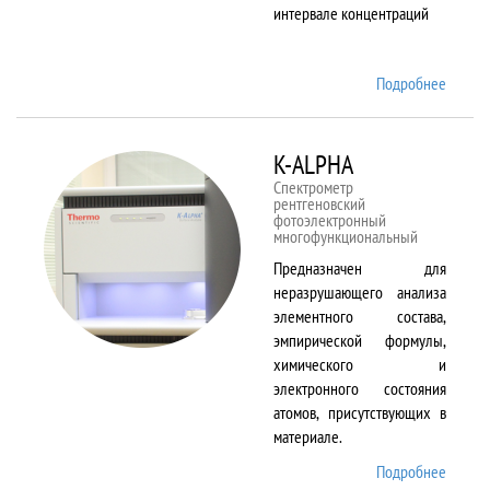
интервале концентраций
Подробнее
о iCAP
6500
Duo
K-ALPHA
Спектрометр
рентгеновский
фотоэлектронный
многофункциональный
Предназначен для
неразрушающего анализа
элементного состава,
эмпирической формулы,
химического и
электронного состояния
атомов, присутствующих в
материале.
Подробнее
о K-