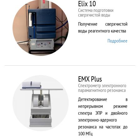
82
Elix 10
Cистема подготовки
сверхчистой воды
Получение сверхчистой
воды реагентного качества
Подробнее
о Elix
10
EMX Plus
Спектрометр электронного
парамагнитного резонанса
Детектирование в
непрерывном режиме
спектра ЭПР и двойного
электронно-ядерного
резонанса на частотах до
100 МГц