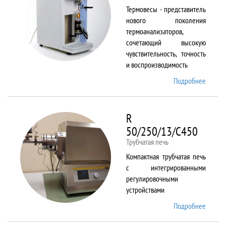
Термовесы - представитель
нового поколения
термоанализаторов,
сочетающий высокую
чувствительность, точность
и воспроизводимость
Подробнее
о
PYRIS
1 TGA
R
50/250/13/C450
Трубчатая печь
Компактная трубчатая печь
с интегрированными
регулировочными
устройствами
Подробнее
о R
50/250