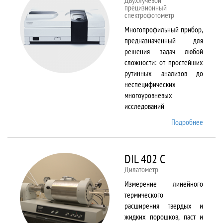
Двухлучевой
прецизионный
спектрофотометр
Многопрофильный прибор,
предназначенный для
решения задач любой
сложности: от простейших
рутинных анализов до
неспецифических
многоуровневых
исследований
Подробнее
о Cary
5000
DIL 402 C
Дилатометр
Измерение линейного
термического
расширения твердых и
жидких порошков, паст и