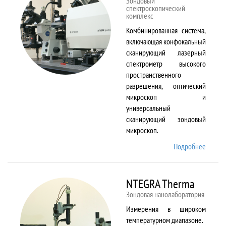
Зондовый
спектроскопический
комплекс
Комбинированная система,
включающая конфокальный
сканирующий лазерный
спектрометр высокого
пространственного
разрешения, оптический
микроскоп и
универсальный
сканирующий зондовый
микроскоп.
Подробнее
о
NTEGR
Spectr
NTEGRA Therma
Зондовая нанолаборатория
Измерения в широком
температурном диапазоне.