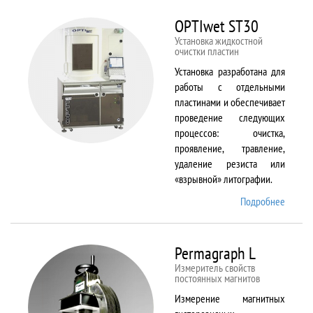
BX61
OPTIwet ST30
Установка жидкостной
очистки пластин
Установка разработана для
работы с отдельными
пластинами и обеспечивает
проведение следующих
процессов: очистка,
проявление, травление,
удаление резиста или
«взрывной» литографии.
Подробнее
о
OPTIw
ST30
Permagraph L
Измеритель свойств
постоянных магнитов
Измерение магнитных