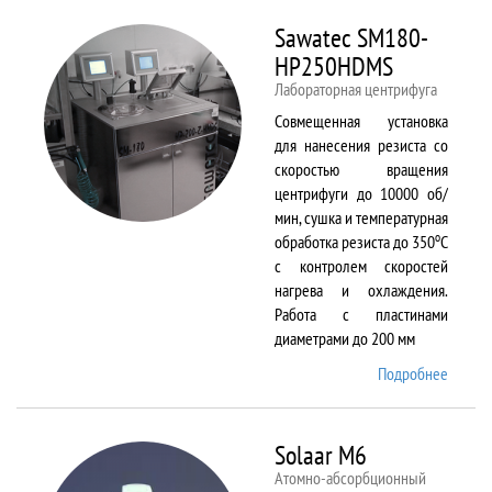
Sawatec SM180-
HP250HDMS
Лабораторная центрифуга
Совмещенная установка
для нанесения резиста со
скоростью вращения
центрифуги до 10000 об/
мин, сушка и температурная
о
обработка резиста до 350
С
с контролем скоростей
нагрева и охлаждения.
Работа с пластинами
диаметрами до 200 мм
Подробнее
о Sawa
SM180
HP250
Solaar M6
Атомно-абсорбционный