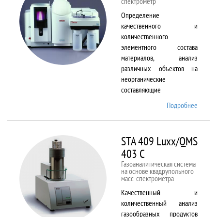
спектрометр
Определение
качественного и
количественного
элементного состава
материалов, анализ
различных объектов на
неорганические
составляющие
Подробнее
о
Solaar
M6
STA 409 Luxx/QMS
403 C
Газоаналитическая система
на основе квадрупольного
масс-спектрометра
Качественный и
количественный анализ
газообразных продуктов