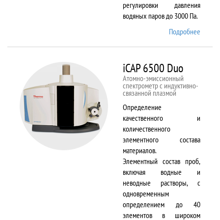
регулировки давления
водяных паров до 3000 Па.
Подробнее
о EVO
LS 10
iCAP 6500 Duo
Атомно-эмиссионный
спектрометр с индуктивно-
связанной плазмой
Определение
качественного и
количественного
элементного состава
материалов.
Элементный состав проб,
включая водные и
неводные растворы, с
одновременным
определением до 40
элементов в широком