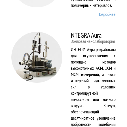
полимерных материалов.
Подробнее
о
Nicolet
6700
NTEGRA Aura
Зондовая нанолаборатория
ИНТЕГРА Аура разработана
для осуществления с
помощью методов
высокоточных АСМ, ЭСМ и
МСМ измерений, а также
измерений адгезионных
сил в условиях
контролируемой
атмосферы или низкого
вакуума. Вакуум,
обеспечивающий
десятикратное увеличение
добротности колебаний