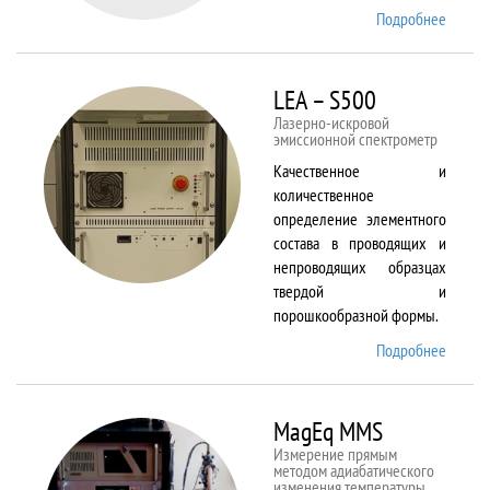
Подробнее
о Kestr
200
Peregr
LEA – S500
Лазерно-искровой
эмиссионной спектрометр
Качественное и
количественное
определение элементного
состава в проводящих и
непроводящих образцах
твердой и
порошкообразной формы.
Подробнее
о LEA
– S500
MagEq MMS
Измерение прямым
методом адиабатического
изменения температуры,