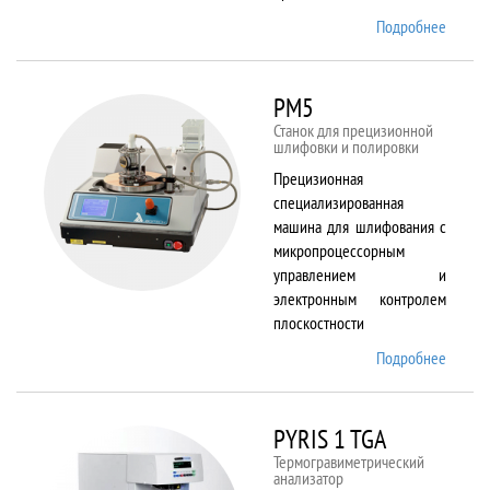
Подробнее
о
Plasma
80 plus
RIE
PM5
Станок для прецизионной
шлифовки и полировки
Прецизионная
специализированная
машина для шлифования с
микропроцессорным
управлением и
электронным контролем
плоскостности
Подробнее
о PM5
PYRIS 1 TGA
Термогравиметрический
анализатор