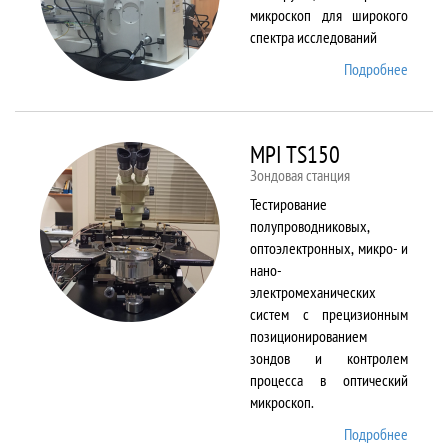
микроскоп для широкого
спектра исследований
Подробнее
о
Merlin
MPI TS150
Зондовая станция
Тестирование
полупроводниковых,
оптоэлектронных, микро- и
нано-
электромеханических
систем с прецизионным
позиционированием
зондов и контролем
процесса в оптический
микроскоп.
Подробнее
о MPI