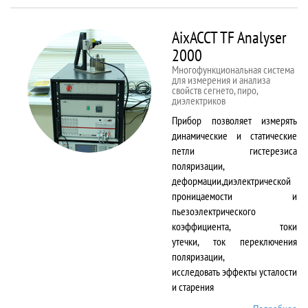
50kNX
AixACCT TF Analyser
2000
Многофункциональная система
для измерения и анализа
свойств сегнето, пиро,
диэлектриков
Прибор позволяет измерять
динамические и статические
петли гистерезиса
поляризации,
деформации,диэлектрической
проницаемости и
пьезоэлектрического
коэффициента, токи
утечки, ток переключения
поляризации,
исследовать эффекты усталости
и старения