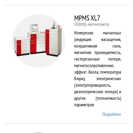
TS150
MPMS XL7
СКВИД-магнитометр
Измерение магнитных
(индукция насыщения,
коэрцитивная сила,
магнитная проницаемость,
гистерезисные потери,
магнитосопротивление,
эффект Холла, температура
Кюри), электрических
(электропроводность,
диэлектрические потери) и
других (теплоемкость)
параметров
Подробнее
о
MPMS
XL7