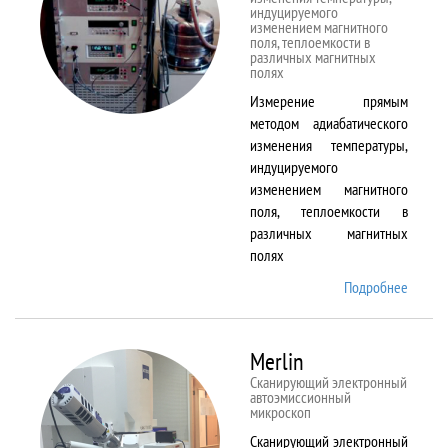
индуцируемого
изменением магнитного
поля, теплоемкости в
различных магнитных
полях
Измерение прямым
методом адиабатического
изменения температуры,
индуцируемого
изменением магнитного
поля, теплоемкости в
различных магнитных
полях
Подробнее
о
MagEq
MMS
Merlin
Сканирующий электронный
автоэмиссионный
микроскоп
Сканирующий электронный