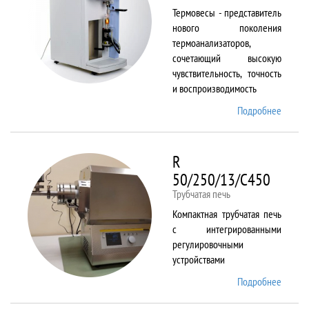
Термовесы - представитель
нового поколения
термоанализаторов,
сочетающий высокую
чувствительность, точность
и воспроизводимость
Подробнее
о
PYRIS
1 TGA
R
50/250/13/C450
Трубчатая печь
Компактная трубчатая печь
с интегрированными
регулировочными
устройствами
Подробнее
о R
50/250