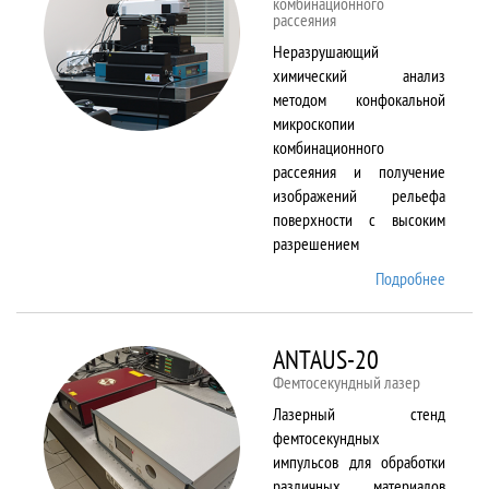
комбинационного
рассеяния
Неразрушающий
химический анализ
методом конфокальной
микроскопии
комбинационного
рассеяния и получение
изображений рельефа
поверхности с высоким
разрешением
Подробнее
о
Alpha
300 AR
ANTAUS-20
Фемтосекундный лазер
Лазерный стенд
фемтосекундных
импульсов для обработки
различных материалов