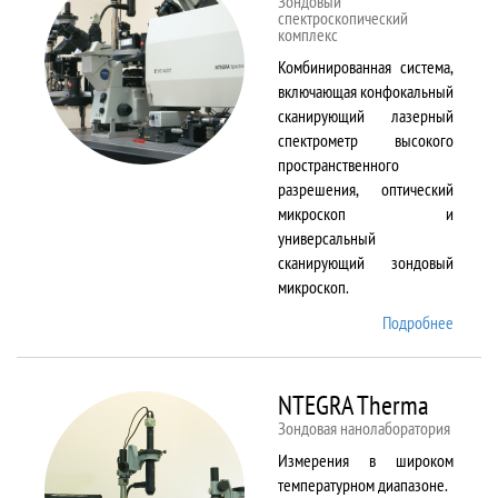
Зондовый
спектроскопический
комплекс
Комбинированная система,
включающая конфокальный
сканирующий лазерный
спектрометр высокого
пространственного
разрешения, оптический
микроскоп и
универсальный
сканирующий зондовый
микроскоп.
Подробнее
о
NTEGR
Spectr
NTEGRA Therma
Зондовая нанолаборатория
Измерения в широком
температурном диапазоне.