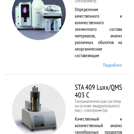
спектрометр
Определение
качественного и
количественного
элементного состава
материалов, анализ
различных объектов на
неорганические
составляющие
Подробнее
о
Solaar
M6
STA 409 Luxx/QMS
403 C
Газоаналитическая система
на основе квадрупольного
масс-спектрометра
Качественный и
количественный анализ
газообразных продуктов