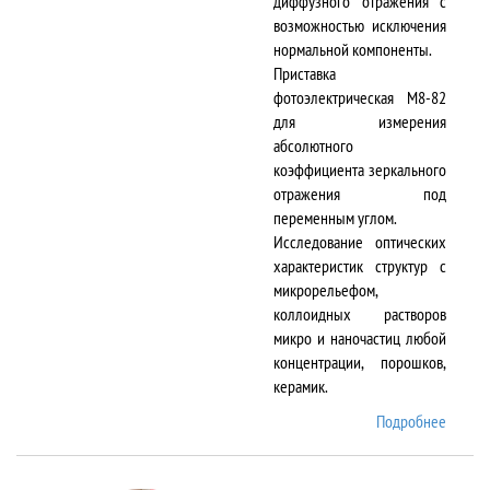
диффузного отражения с
возможностью исключения
нормальной компоненты.
Приставка
фотоэлектрическая М8-82
для измерения
абсолютного
коэффициента зеркального
отражения под
переменным углом.
Исследование оптических
характеристик структур с
микрорельефом,
коллоидных растворов
микро и наночастиц любой
концентрации, порошков,
керамик.
Подробнее
о DTR-
8/D-IR
и М8-