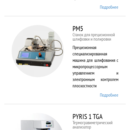
Подробнее
о
Plasma
80 plus
RIE
PM5
Станок для прецизионной
шлифовки и полировки
Прецизионная
специализированная
машина для шлифования с
микропроцессорным
управлением и
электронным контролем
плоскостности
Подробнее
о PM5
PYRIS 1 TGA
Термогравиметрический
анализатор