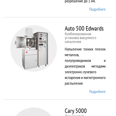
разрешение до 1 нм.
Подробнее
о AURI
CrossB
Auto 500 Edwards
Комбинированная
установка вакуумного
напыления
Напыление тонких пленок
металлов,
полупроводников и
диэлектриков методами
электронно-лучевого
испарения и магнетронного
распыления
Подробнее
о Auto
500
Edward
Cary 5000