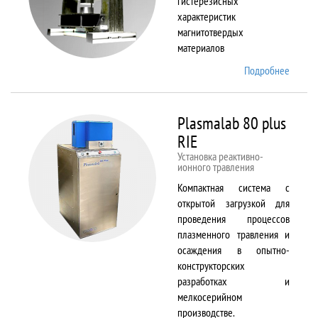
гистерезисных
характеристик
магнитотвердых
материалов
Подробнее
о
Permag
L
Plasmalab 80 plus
RIE
Установка реактивно-
ионного травления
Компактная система с
открытой загрузкой для
проведения процессов
плазменного травления и
осаждения в опытно-
конструкторских
разработках и
мелкосерийном
производстве.