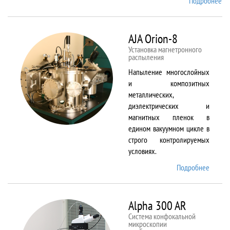
Подробнее
о
Ai
TF
An
AJA Orion-8
20
Установка магнетронного
распыления
Напыление многослойных
и композитных
металлических,
диэлектрических и
магнитных пленок в
едином вакуумном цикле в
строго контролируемых
условиях.
Подробнее
о AJA
Orion-
8
Alpha 300 AR
Система конфокальной
микроскопии