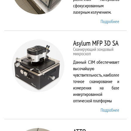
сфокусированным
лазерным излучением.
Подробнее
о
ANTAU
20
Asylum MFP 3D SA
Сканирующий зондовый
микроскоп
Данный СЗМ обеспечивает
высочайшую
чувствительность, наиболее
точное сканирование и
измерения на базе
инвертированной
оптической платформы
Подробнее
о
Asylum
MFP
3D SA