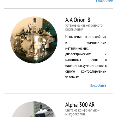
Подробнее
о
Ai
TF
An
AJA Orion-8
20
Установка магнетронного
распыления
Напыление многослойных
и композитных
металлических,
диэлектрических и
магнитных пленок в
едином вакуумном цикле в
строго контролируемых
условиях.
Подробнее
о AJA
Orion-
8
Alpha 300 AR
Система конфокальной
микроскопии