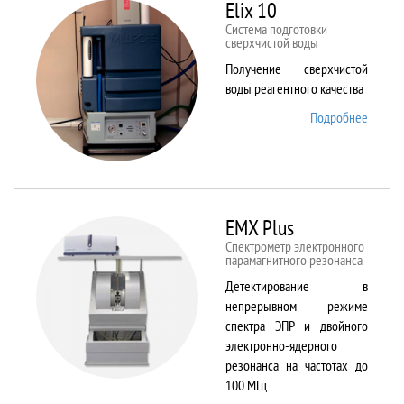
82
Elix 10
Cистема подготовки
сверхчистой воды
Получение сверхчистой
воды реагентного качества
Подробнее
о Elix
10
EMX Plus
Спектрометр электронного
парамагнитного резонанса
Детектирование в
непрерывном режиме
спектра ЭПР и двойного
электронно-ядерного
резонанса на частотах до
100 МГц