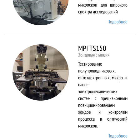
микроскоп для широкого
спектра исследований
Подробнее
о
Merlin
MPI TS150
Зондовая станция
Тестирование
полупроводниковых,
оптоэлектронных, микро- и
нано-
электромеханических
систем с прецизионным
позиционированием
зондов и контролем
процесса в оптический
микроскоп.
Подробнее
о MPI