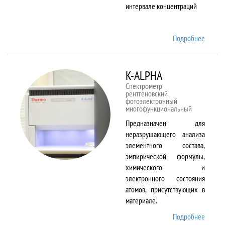
интервале концентраций
Подробнее
о iCAP
6500
Duo
K-ALPHA
Спектрометр
рентгеновский
фотоэлектронный
многофункциональный
Предназначен для
неразрушающего анализа
элементного состава,
эмпирической формулы,
химического и
электронного состояния
атомов, присутствующих в
материале.
Подробнее
о K-