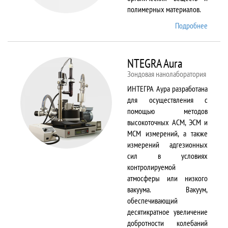
полимерных материалов.
Подробнее
о
Nicolet
6700
NTEGRA Aura
Зондовая нанолаборатория
ИНТЕГРА Аура разработана
для осуществления с
помощью методов
высокоточных АСМ, ЭСМ и
МСМ измерений, а также
измерений адгезионных
сил в условиях
контролируемой
атмосферы или низкого
вакуума. Вакуум,
обеспечивающий
десятикратное увеличение
добротности колебаний