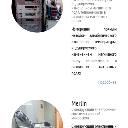
индуцируемого
изменением магнитного
поля, теплоемкости в
различных магнитных
полях
Измерение прямым
методом адиабатического
изменения температуры,
индуцируемого
изменением магнитного
поля, теплоемкости в
различных магнитных
полях
Подробнее
о
MagEq
MMS
Merlin
Сканирующий электронный
автоэмиссионный
микроскоп
Сканирующий электронный