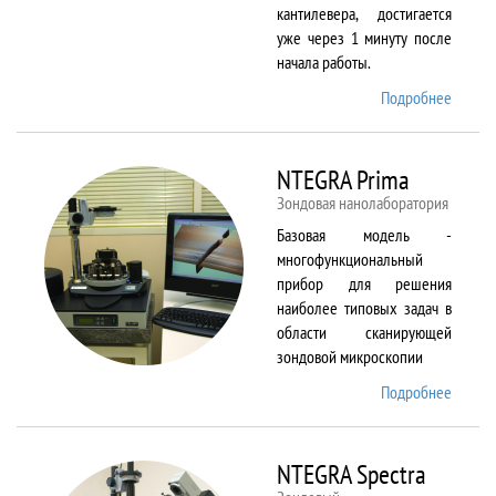
кантилевера, достигается
уже через 1 минуту после
начала работы.
Подробнее
о
NTEGR
Aura
NTEGRA Prima
Зондовая нанолаборатория
Базовая модель -
многофункциональный
прибор для решения
наиболее типовых задач в
области сканирующей
зондовой микроскопии
Подробнее
о
NTEGR
Prima
NTEGRA Spectra