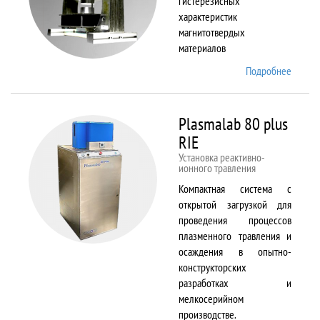
гистерезисных
характеристик
магнитотвердых
материалов
Подробнее
о
Permag
L
Plasmalab 80 plus
RIE
Установка реактивно-
ионного травления
Компактная система с
открытой загрузкой для
проведения процессов
плазменного травления и
осаждения в опытно-
конструкторских
разработках и
мелкосерийном
производстве.