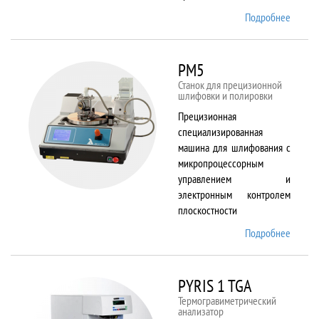
Подробнее
о
Plasma
80 plus
RIE
PM5
Станок для прецизионной
шлифовки и полировки
Прецизионная
специализированная
машина для шлифования с
микропроцессорным
управлением и
электронным контролем
плоскостности
Подробнее
о PM5
PYRIS 1 TGA
Термогравиметрический
анализатор