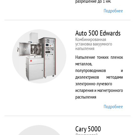
разрешение до 1 нм.
Подробнее
о AURI
CrossB
Auto 500 Edwards
Комбинированная
установка вакуумного
напыления
Напыление тонких пленок
металлов,
полупроводников и
диэлектриков методами
электронно-лучевого
испарения и магнетронного
распыления
Подробнее
о Auto
500
Edward
Cary 5000