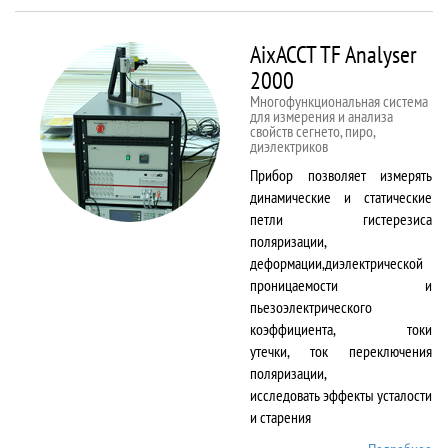
50kNX
AixACCT TF Analyser
2000
Многофункциональная система
для измерения и анализа
свойств сегнето, пиро,
диэлектриков
Прибор позволяет измерять
динамические и статические
петли гистерезиса
поляризации,
деформации,диэлектрической
проницаемости и
пьезоэлектрического
коэффициента, токи
утечки, ток переключения
поляризации,
исследовать эффекты усталости
и старения