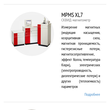
TS150
MPMS XL7
СКВИД-магнитометр
Измерение магнитных
(индукция насыщения,
коэрцитивная сила,
магнитная проницаемость,
гистерезисные потери,
магнитосопротивление,
эффект Холла, температура
Кюри), электрических
(электропроводность,
диэлектрические потери) и
других (теплоемкость)
параметров
Подробнее
о
MPMS
XL7