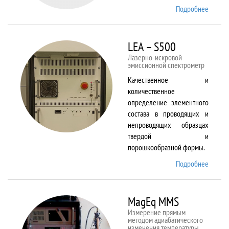
Подробнее
о Kestr
200
Peregr
LEA – S500
Лазерно-искровой
эмиссионной спектрометр
Качественное и
количественное
определение элементного
состава в проводящих и
непроводящих образцах
твердой и
порошкообразной формы.
Подробнее
о LEA
– S500
MagEq MMS
Измерение прямым
методом адиабатического
изменения температуры,