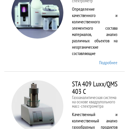
спектрометр
Определение
качественного и
количественного
элементного состава
материалов, анализ
различных объектов на
неорганические
составляющие
Подробнее
о
Solaar
M6
STA 409 Luxx/QMS
403 C
Газоаналитическая система
на основе квадрупольного
масс-спектрометра
Качественный и
количественный анализ
газообразных продуктов