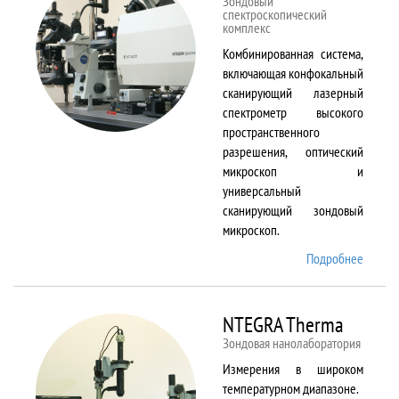
Зондовый
спектроскопический
комплекс
Комбинированная система,
включающая конфокальный
сканирующий лазерный
спектрометр высокого
пространственного
разрешения, оптический
микроскоп и
универсальный
сканирующий зондовый
микроскоп.
Подробнее
о
NTEGR
Spectr
NTEGRA Therma
Зондовая нанолаборатория
Измерения в широком
температурном диапазоне.