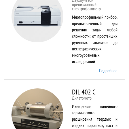
Двухлучевой
прецизионный
спектрофотометр
Многопрофильный прибор,
предназначенный для
решения задач любой
сложности: от простейших
рутинных анализов до
неспецифических
многоуровневых
исследований
Подробнее
о Cary
5000
DIL 402 C
Дилатометр
Измерение линейного
термического
расширения твердых и
жидких порошков, паст и