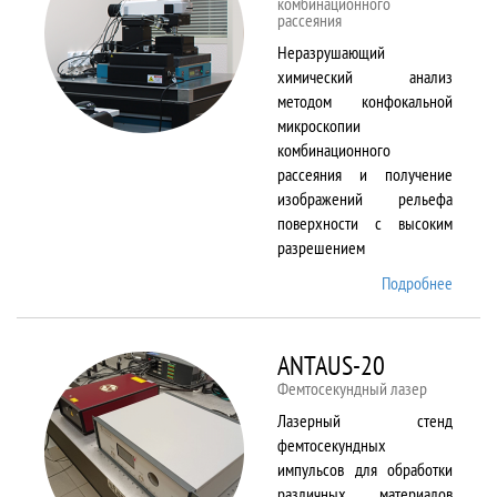
комбинационного
рассеяния
Неразрушающий
химический анализ
методом конфокальной
микроскопии
комбинационного
рассеяния и получение
изображений рельефа
поверхности с высоким
разрешением
Подробнее
о
Alpha
300 AR
ANTAUS-20
Фемтосекундный лазер
Лазерный стенд
фемтосекундных
импульсов для обработки
различных материалов