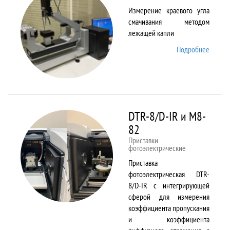
Измерение краевого угла
смачивания методом
лежащей капли
Подробнее
о
DSA25
DTR-8/D-IR и М8-
82
Приставки
фотоэлектрические
Приставка
фотоэлектрическая DTR-
8/D-IR с интегрирующей
сферой для измерения
коэффициента пропускания
и коэффициента