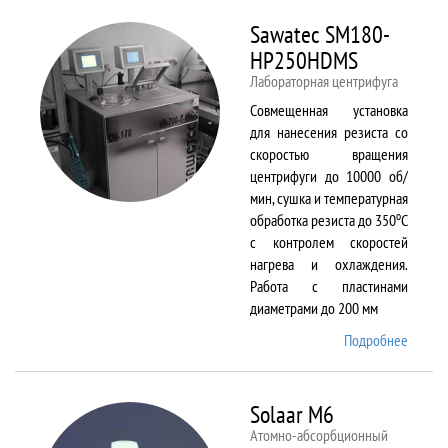
Sawatec SM180-
HP250HDMS
Лабораторная центрифуга
Совмещенная установка
для нанесения резиста со
скоростью вращения
центрифуги до 10000 об/
мин, сушка и температурная
о
обработка резиста до 350
С
с контролем скоростей
нагрева и охлаждения.
Работа с пластинами
диаметрами до 200 мм
Подробнее
о Sawa
SM180
HP250
Solaar M6
Атомно-абсорбционный