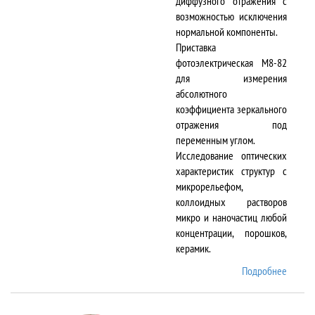
диффузного отражения с
возможностью исключения
нормальной компоненты.
Приставка
фотоэлектрическая М8-82
для измерения
абсолютного
коэффициента зеркального
отражения под
переменным углом.
Исследование оптических
характеристик структур с
микрорельефом,
коллоидных растворов
микро и наночастиц любой
концентрации, порошков,
керамик.
Подробнее
о DTR-
8/D-IR
и М8-