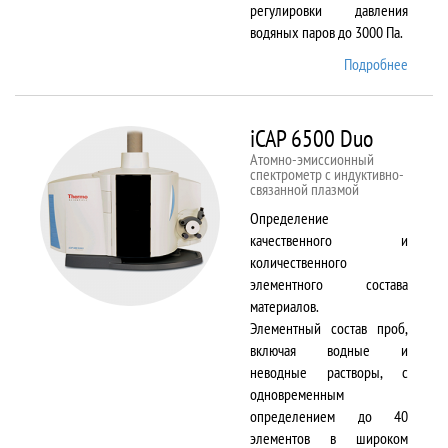
регулировки давления
водяных паров до 3000 Па.
Подробнее
о EVO
LS 10
iCAP 6500 Duo
Атомно-эмиссионный
спектрометр с индуктивно-
связанной плазмой
Определение
качественного и
количественного
элементного состава
материалов.
Элементный состав проб,
включая водные и
неводные растворы, с
одновременным
определением до 40
элементов в широком