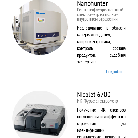
Nanohunter
Рентгенофлуоресцентный
спектрометр на полном
внутреннем отражении
Исследование в области
материаловедения,
микроэлектроники,
контроль состава
продуктов, судебная
экспертиза
Подробнее
о
Nanohu
Nicolet 6700
ИК-Фурье спектрометр
Получение ИК спектров
поглощения и диффузного
отражения для
идентификации
органических веществ и