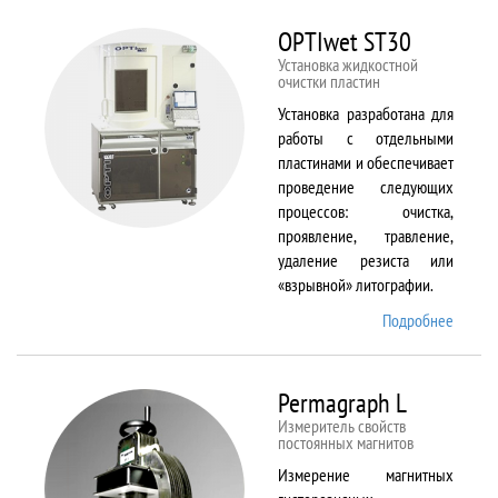
BX61
OPTIwet ST30
Установка жидкостной
очистки пластин
Установка разработана для
работы с отдельными
пластинами и обеспечивает
проведение следующих
процессов: очистка,
проявление, травление,
удаление резиста или
«взрывной» литографии.
Подробнее
о
OPTIw
ST30
Permagraph L
Измеритель свойств
постоянных магнитов
Измерение магнитных