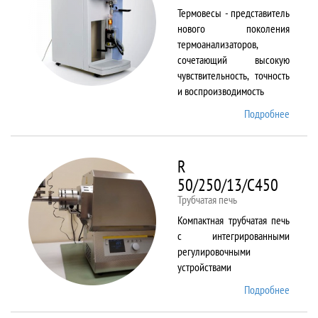
Термовесы - представитель
нового поколения
термоанализаторов,
сочетающий высокую
чувствительность, точность
и воспроизводимость
Подробнее
о
PYRIS
1 TGA
R
50/250/13/C450
Трубчатая печь
Компактная трубчатая печь
с интегрированными
регулировочными
устройствами
Подробнее
о R
50/250