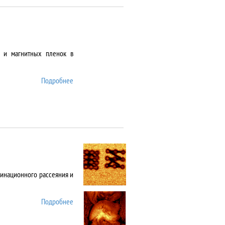
х и магнитных пленок в
Подробнее
о AJA Orion-8
инационного рассеяния и
Подробнее
о Alpha 300 AR