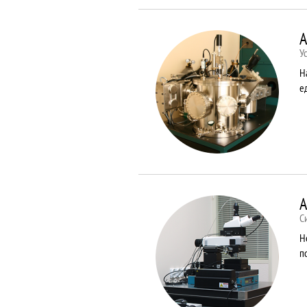
A
У
Н
е
A
С
Н
п