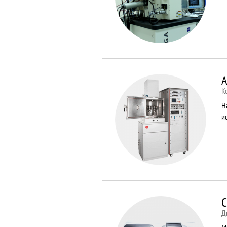
A
К
Н
и
C
Д