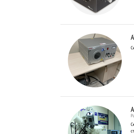
A
С
A
Р
С
с