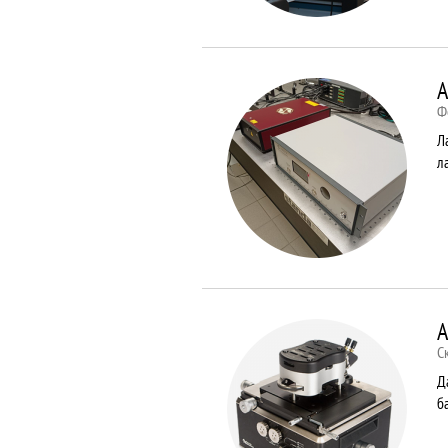
A
Ф
Л
л
A
С
Д
б