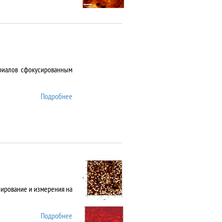
риалов сфокусированным
Подробнее
о ANTAUS-20
нирование и измерения на
Подробнее
о Asylum MFP 3D SA