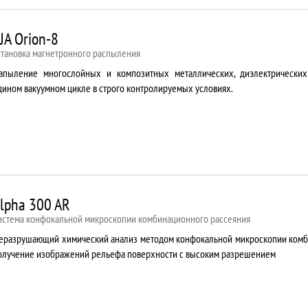
JA Orion-8
становка магнетронного распыления
апыление многослойных и композитных металлических, диэлектрически
дином вакуумном цикле в строго контролируемых условиях.
lpha 300 AR
истема конфокальной микроскопии комбинационного рассеяния
еразрушающий химический анализ методом конфокальной микроскопии комб
олучение изображений рельефа поверхности с высоким разрешением