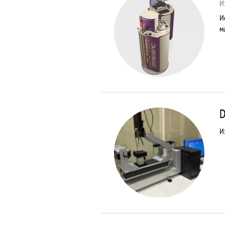
И
И
м
D
И