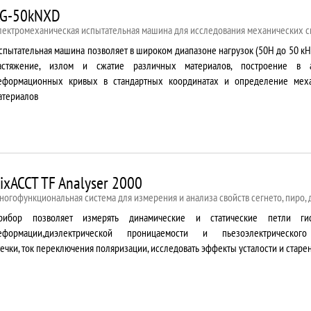
G-50kNXD
лектромеханическая испытательная машина для исследования механических с
спытательная машина позволяет в широком диапазоне нагрузок (50Н до 50 кН
астяжение, излом и сжатие различных материалов, построение в 
еформационных кривых в стандартных координатах и определение меха
атериалов
ixACCT TF Analyser 2000
ногофункциональная система для измерения и анализа свойств сегнето, пиро,
рибор позволяет измерять динамические и статические петли гис
еформации,диэлектрической проницаемости и пьезоэлектрическог
течки, ток переключения поляризации, исследовать эффекты усталости и старе