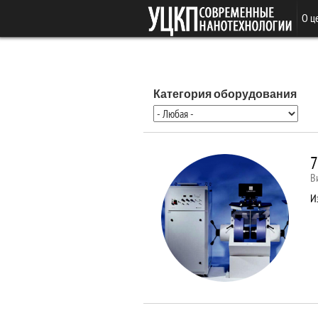
Перейти к основному содержанию
О ц
Категория оборудования
7
В
И