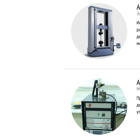
A
Э
И
р
д
м
A
М
П
д
у