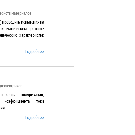
войств материалов
) проводить испытания на
автоматическом режиме
нических характеристик
Подробнее
о AG-50kNXD
 диэлектриков
терезиса поляризации,
о коэффициента, токи
ния
Подробнее
о AixACCT TF Analyser
2000