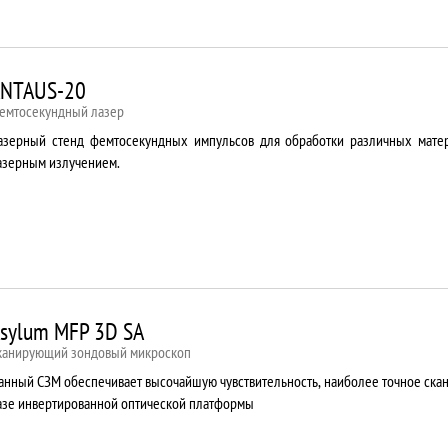
NTAUS-20
емтосекундный лазер
азерный стенд фемтосекундных импульсов для обработки различных мате
азерным излучением.
sylum MFP 3D SA
канирующий зондовый микроскоп
анный СЗМ обеспечивает высочайшую чувствительность, наиболее точное ска
азе инвертированной оптической платформы