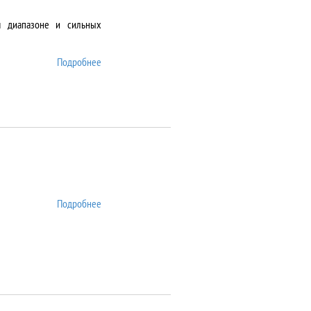
м диапазоне и сильных
Подробнее
о DMS-1000
Подробнее
о DSA25S