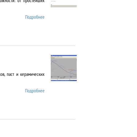
ожности: от простейших
Подробнее
о Cary 5000
в, паст и керамических
Подробнее
о DIL 402 C