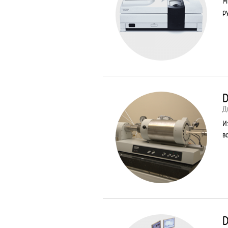
М
р
D
Д
И
в