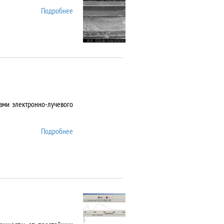
Подробнее
о AURIGA CrossBeam
ами электронно-лучевого
Подробнее
о Auto 500 Edwards