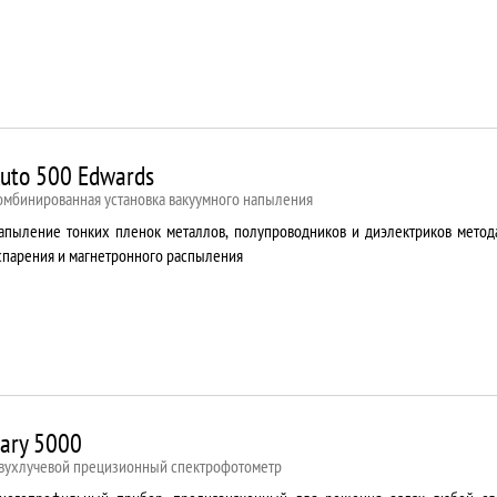
uto 500 Edwards
омбинированная установка вакуумного напыления
апыление тонких пленок металлов, полупроводников и диэлектриков метод
спарения и магнетронного распыления
ary 5000
вухлучевой прецизионный спектрофотометр