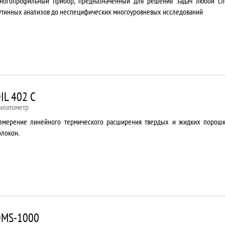
ногопрофильный прибор, предназначенный для решения задач любой сл
утинных анализов до неспецифических многоуровневых исследований
IL 402 C
илатометр
змерение линейного термического расширения твердых и жидких порошко
олокон.
DMS-1000